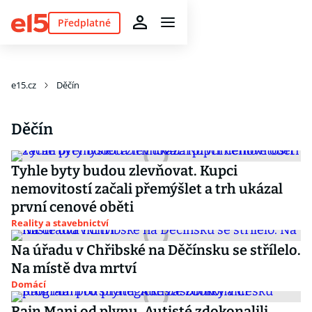
Předplatné
e15.cz
Děčín
Děčín
Tyhle byty budou zlevňovat. Kupci
nemovitostí začali přemýšlet a trh ukázal
první cenové oběti
Reality a stavebnictví
Na úřadu v Chřibské na Děčínsku se střílelo.
Na místě dva mrtví
Domácí
Rain Mani od plynu. Autisté zdokonalili