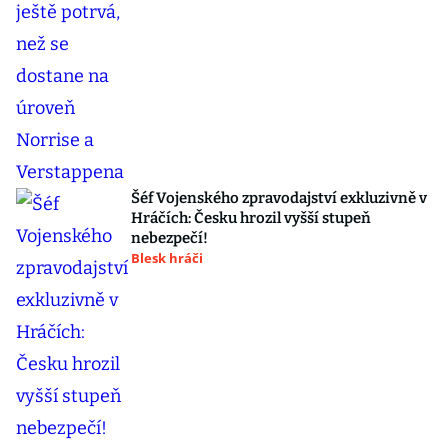
Šéf Vojenského zpravodajství exkluzivně v
Hráčích: Česku hrozil vyšší stupeň
nebezpečí!
Blesk hráči