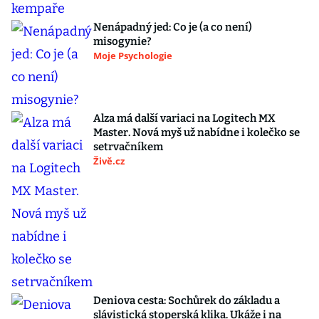
Nenápadný jed: Co je (a co není)
misogynie?
Moje Psychologie
Alza má další variaci na Logitech MX
Master. Nová myš už nabídne i kolečko se
setrvačníkem
Živě.cz
Deniova cesta: Sochůrek do základu a
slávistická stoperská klika. Ukáže i na