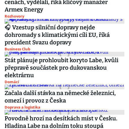
cenách, vydělali, říká klíčový manažer
Armex Energy
Rozhovory
🎧 Vzestup silniční dopravy nejde
dohromady s klimatickými cíli EU, říká
prezident Svazu dopravy
Business Club
Stát plánuje prohloubit koryto Labe, kvůli
přepravě součástek pro dukovanskou
elektrárnu
Domácí
Začala další stávka na německé železnici,
omezí i provoz z Česka
Doprava a logistika
Povodně hrozí na desítkách míst v Česku.
Hladina Labe na dolním toku stoupá