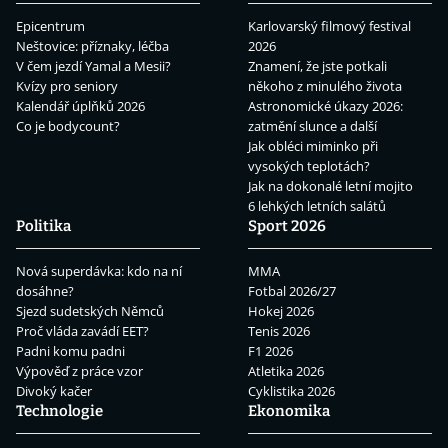
Epicentrum
Karlovarský filmový festival
Neštovice: příznaky, léčba
2026
V čem jezdí Yamal a Mesii?
Znamení, že jste potkali
Kvízy pro seniory
někoho z minulého života
Kalendář úplňků 2026
Astronomické úkazy 2026:
Co je bodycount?
zatmění slunce a další
Jak obléci miminko při
vysokých teplotách?
Jak na dokonalé letní mojito
6 lehkých letních salátů
Politika
Sport 2026
Nová superdávka: kdo na ní
MMA
dosáhne?
Fotbal 2026/27
Sjezd sudetských Němců
Hokej 2026
Proč vláda zavádí EET?
Tenis 2026
Padni komu padni
F1 2026
Výpověď z práce vzor
Atletika 2026
Divoký kačer
Cyklistika 2026
Technologie
Ekonomika