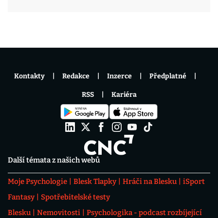
Kontakty
Redakce
Inzerce
Předplatné
RSS
Kariéra
Další témata z našich webů
Moje Psychologie
Blesk Tlapky
Hráči na Blesku
iSport
Fantasy
Spotřebitelské testy
Blesku
Nemovitosti
Psychologika - podcast rozbíjející