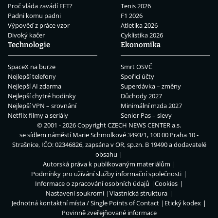
Proč vláda zavádí EET?
Tenis 2026
Padni komu padni
F1 2026
Výpověď z práce vzor
Atletika 2026
Divoký kačer
Cyklistika 2026
Technologie
Ekonomika
SpaceX na burze
Smrt OSVČ
Nejlepší telefony
Spořicí účty
Nejlepší AI zdarma
Superdávka – změny
Nejlepší chytré hodinky
Důchody 2027
Nejlepší VPN – srovnání
Minimální mzda 2027
Netflix filmy a seriály
Senior Pas – slevy
© 2001 - 2026 Copyright
CZECH NEWS CENTER a.s.
se sídlem náměstí Marie Schmolkové 3493/1, 100 00 Praha 10 -
Strašnice, IČO: 02346826, zapsána v OR, sp.zn. B 19490 a dodavatelé
obsahu
Autorská práva k publikovaným materiálům
Podmínky pro užívání služby informační společnosti
Informace o zpracování osobních údajů
Cookies
Nastavení soukromí
Vlastnická struktura
Jednotná kontaktní místa / Single Points of Contact
Etický kodex
Povinně zveřejňované informace