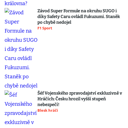
Závod Super Formule na okruhu SUGO i
díky Safety Caru ovládl Fukuzumi. Staněk
po chybě nedojel
F1 Sport
Šéf Vojenského zpravodajství exkluzivně v
Hráčích: Česku hrozil vyšší stupeň
nebezpečí!
Blesk hráči