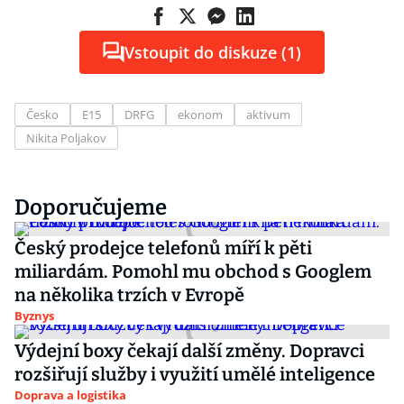
Vstoupit do diskuze (1)
Česko
E15
DRFG
ekonom
aktivum
Nikita Poljakov
Doporučujeme
Český prodejce telefonů míří k pěti
miliardám. Pomohl mu obchod s Googlem
na několika trzích v Evropě
Byznys
Výdejní boxy čekají další změny. Dopravci
rozšiřují služby i využití umělé inteligence
Doprava a logistika