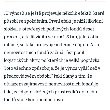
cenového dna,
říká ekonom
„U výnosů se ještě projevuje několik efektů, které
DRFG Martin
působí se zpožděním. První efekt je nižší likvidní
Slaný
složka, u otevřených podílových fondů deset
procent, a ta likvidita se úročí. S tím, jak rostla
inflace, se také projevuje indexace nájmu. A i u
nemovitostních fondů začíná růst podíl
logistických aktiv, po kterých je velká poptávka.
Toto všechno způsobuje, že je výnos vyšší než v
předcovidovém období,“ řekl Slaný s tím, že
důkazem zajímavosti nemovitostních fondů je
fakt, že objem vložených prostředků do těchto
fondů stále kontinuálně roste.