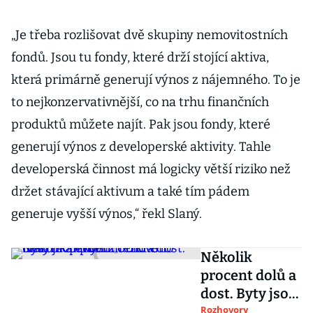
„Je třeba rozlišovat dvě skupiny nemovitostních
fondů. Jsou tu fondy, které drží stojící aktiva,
která primárně generují výnos z nájemného. To je
to nejkonzervativnější, co na trhu finančních
produktů můžete najít. Pak jsou fondy, které
generují výnos z developerské aktivity. Tahle
developerská činnost má logicky větší riziko než
držet stávající aktivum a také tím pádem
generuje vyšší výnos,“ řekl Slaný.
Několik
procent dolů a
dost. Byty jsou
poblíž
Rozhovory