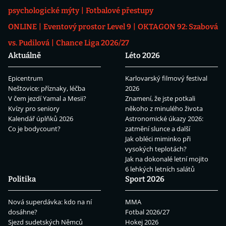
psychologické mýty
Fotbalové přestupy
ONLINE
Eventový prostor Level 9
OKTAGON 92: Szabová
vs. Pudilová
Chance Liga 2026/27
Aktuálně
Léto 2026
Epicentrum
Karlovarský filmový festival
Neštovice: příznaky, léčba
2026
V čem jezdí Yamal a Mesii?
Znamení, že jste potkali
Kvízy pro seniory
někoho z minulého života
Kalendář úplňků 2026
Astronomické úkazy 2026:
Co je bodycount?
zatmění slunce a další
Jak obléci miminko při
vysokých teplotách?
Jak na dokonalé letní mojito
6 lehkých letních salátů
Politika
Sport 2026
Nová superdávka: kdo na ní
MMA
dosáhne?
Fotbal 2026/27
Sjezd sudetských Němců
Hokej 2026