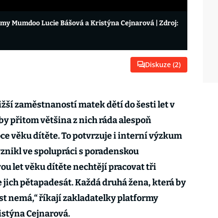
formy Mumdoo Lucie Bášová a Kristýna Cejnarová
| Zdroj:
Diskuze (
2
)
žší zaměstnaností matek dětí do šesti let v
y přitom většina z nich ráda alespoň
ce věku dítěte. To potvrzuje i interní výzkum
znikl ve spolupráci s poradenskou
ou let věku dítěte nechtějí pracovat tři
e jich pětapadesát. Každá druhá žena, která by
st nemá,“ říkají zakladatelky platformy
stýna Cejnarová.