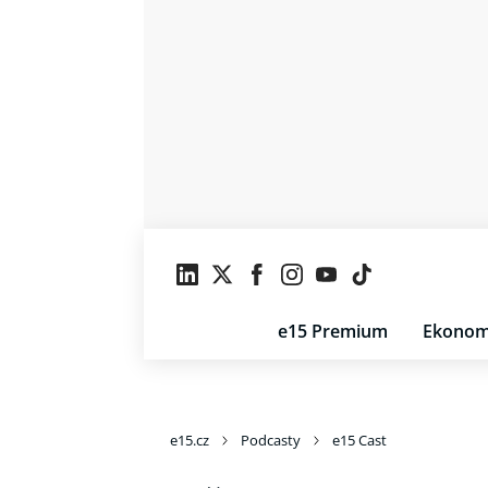
e15 Premium
Ekonom
e15.cz
Podcasty
e15 Cast