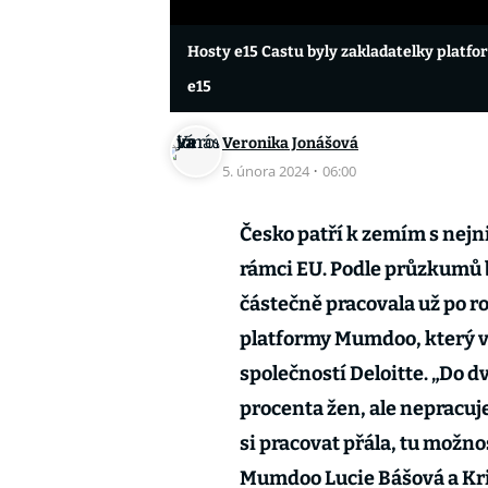
Hosty e15 Castu byly zakladatelky plat
e15
Veronika Jonášová
5. února 2024
·
06:00
Česko patří k zemím s nejni
rámci EU. Podle průzkumů b
částečně pracovala už po ro
platformy Mumdoo, který v
společností Deloitte. „Do dv
procenta žen, ale nepracuj
si pracovat přála, tu možno
Mumdoo Lucie Bášová a Kri