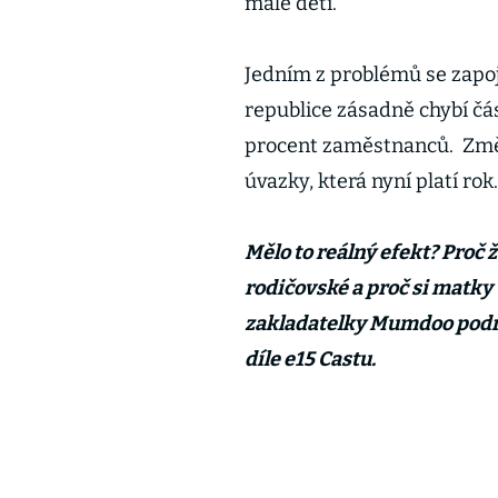
malé děti.
Jedním z problémů se zapoj
republice zásadně chybí čá
procent zaměstnanců. Změn
úvazky, která nyní platí rok
Mělo to reálný efekt? Proč
rodičovské a proč si matky
zakladatelky Mumdoo podro
díle e15 Castu.