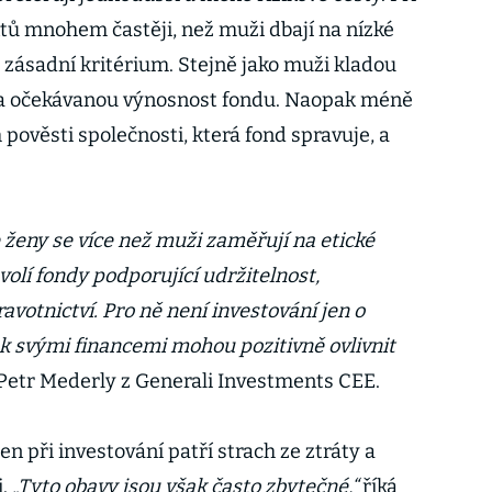
tů mnohem častěji, než muži dbají na nízké
to zásadní kritérium. Stejně jako muži kladou
u a očekávanou výnosnost fondu. Naopak méně
pověsti společnosti, která fond spravuje, a
 ženy se více než muži zaměřují na etické
volí fondy podporující udržitelnost,
avotnictví. Pro ně není investování jen o
ak svými financemi mohou pozitivně ovlivnit
Petr Mederly z Generali Investments CEE.
n při investování patří strach ze ztráty a
i.
„Tyto obavy jsou však často zbytečné,“
říká