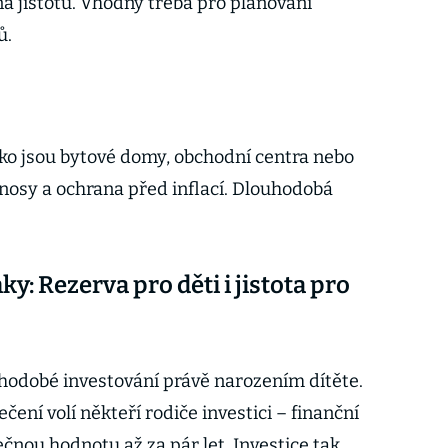
na jistotu. Vhodný třeba pro plánování
ů.
ako jsou bytové domy, obchodní centra nebo
výnosy a ochrana před inflací. Dlouhodobá
y: Rezerva pro děti i jistota pro
hodobé investování právě narozením dítěte.
čení volí někteří rodiče investici – finanční
čnou hodnotu až za pár let. Investice tak