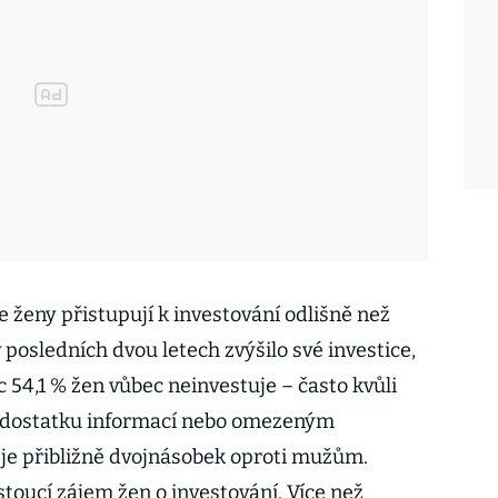
 ženy přistupují k investování odlišně než
posledních dvou letech zvýšilo své investice,
c 54,1 % žen vůbec neinvestuje – často kvůli
nedostatku informací nebo omezeným
je přibližně dvojnásobek oproti mužům.
toucí zájem žen o investování. Více než