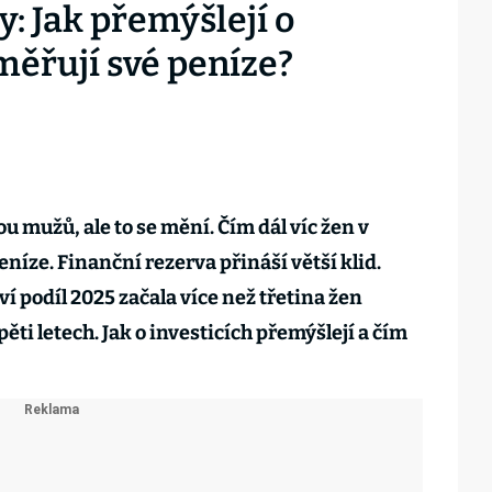
y: Jak přemýšlejí o
měřují své peníze?
 mužů, ale to se mění. Čím dál víc žen v
níze. Finanční rezerva přináší větší klid.
í podíl 2025 začala více než třetina žen
ěti letech. Jak o investicích přemýšlejí a čím