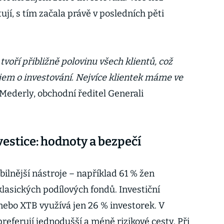
tují, s tím začala právě v posledních pěti
tvoří přibližně polovinu všech klientů, což
ájem o investování. Nejvíce klientek máme ve
 Mederly, obchodní ředitel Generali
estice: hodnoty a bezpečí
bilnější nástroje – například 61 % žen
lasických podílových fondů. Investiční
nebo XTB využívá jen 26 % investorek. V
referují jednodušší a méně rizikové cesty. Při