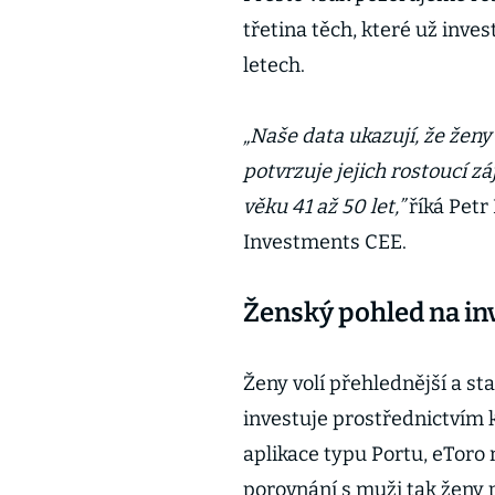
třetina těch, které už inves
letech.
„Naše data ukazují, že ženy 
potvrzuje jejich rostoucí z
věku 41 až 50 let,”
říká Petr
Investments CEE.
Ženský pohled na inv
Ženy volí přehlednější a sta
investuje prostřednictvím k
aplikace typu Portu, eToro 
porovnání s muži tak ženy p