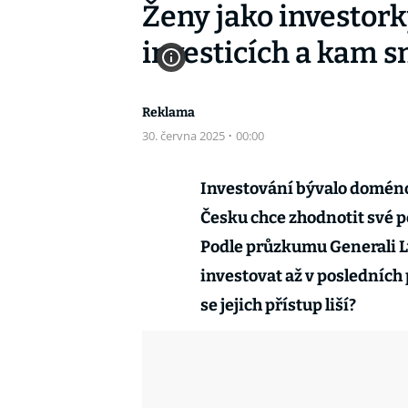
Ženy jako investork
investicích a kam s
Reklama
30. června 2025
·
00:00
Investování bývalo doménou
Česku chce zhodnotit své pe
Podle průzkumu Generali Lv
investovat až v posledních p
se jejich přístup liší?