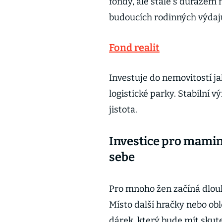
fondy, ale stále s důrazem 
budoucích rodinných výdaj
Fond realit
Investuje do nemovitostí j
logistické parky. Stabilní 
jistota.
Investice pro mamink
sebe
Pro mnoho žen začíná dlou
Místo další hračky nebo oble
dárek, který bude mít skute