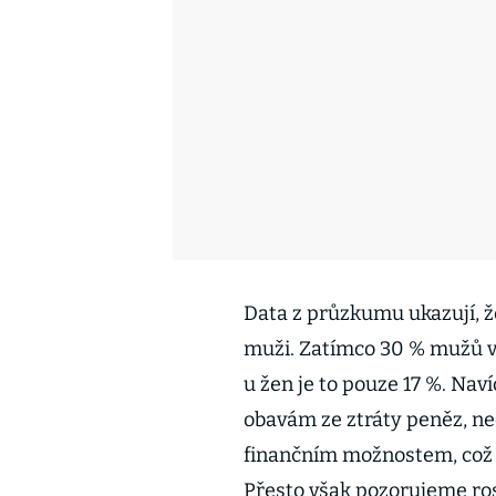
Data z průzkumu ukazují, že
muži. Zatímco 30 % mužů v 
u žen je to pouze 17 %. Naví
obavám ze ztráty peněz, 
finančním možnostem, což 
Přesto však pozorujeme ros