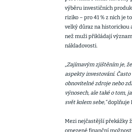
výběru investičních produk
riziko – pro 41 % z nich je 
velký důraz na historicko
než muži přikládají význam 
nákladovosti.
„Zajímavým zjištěním je, že
aspekty investování. Často 
obnovitelné zdroje nebo zdr
výnosech, ale také o tom, j
svět kolem sebe,“
doplňuje 
Mezi nejčastější překážky že
omezené finanční možnost