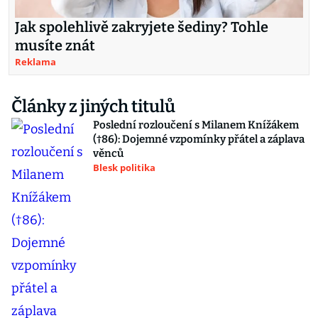
Jak spolehlivě zakryjete šediny? Tohle
musíte znát
Reklama
Články z jiných titulů
Poslední rozloučení s Milanem Knížákem
(†86): Dojemné vzpomínky přátel a záplava
věnců
Blesk politika