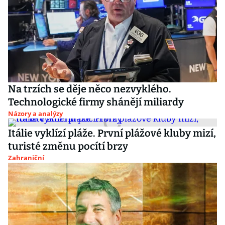
Na trzích se děje něco nezvyklého.
Technologické firmy shánějí miliardy
Názory a analýzy
Itálie vyklízí pláže. První plážové kluby mizí,
turisté změnu pocítí brzy
Zahraniční