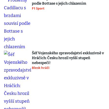
podle Bottase s jejich chlazením
F1 Sport
Šéf Vojenského zpravodajství exkluzivně v
Hráčích: Česku hrozil vyšší stupeň
nebezpečí!
Blesk hráči