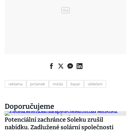
reklama
prclanek
móda
bazar
oblečení
Doporučujeme
Potenciální zachránce Soleku zrušil
nabídku. Zadlužené solární společnosti