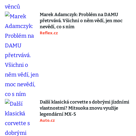
Marek Adamczyk: Problém na DAMU
přetrvává. Všichni o něm vědí, jen moc
nevědí, co s ním
Reflex.cz
Další klasická corvette s dobrými jízdními
vlastnostmi? Mitsuoka znovu využije
legendární MX-5
Auto.cz