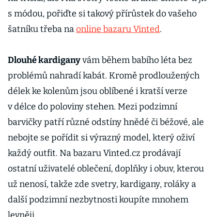
s módou, pořiďte si takový přírůstek do vašeho
šatníku třeba na
online bazaru Vinted
.
Dlouhé kardigany
vám během babího léta bez
problémů nahradí kabát. Kromě prodloužených
délek ke kolenům jsou oblíbené i kratší verze
v délce do poloviny stehen. Mezi podzimní
barvičky patří různé odstíny hnědé či béžové, ale
nebojte se pořídit si výrazný model, který oživí
každý outfit. Na bazaru Vinted.cz prodávají
ostatní uživatelé oblečení, doplňky i obuv, kterou
už nenosí, takže zde svetry, kardigany, roláky a
další podzimní nezbytnosti koupíte mnohem
levněji.