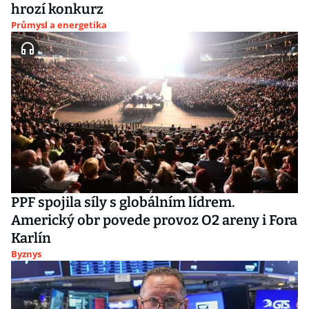
hrozí konkurz
Průmysl a energetika
PPF spojila síly s globálním lídrem.
Americký obr povede provoz O2 areny i Fora
Karlín
Byznys