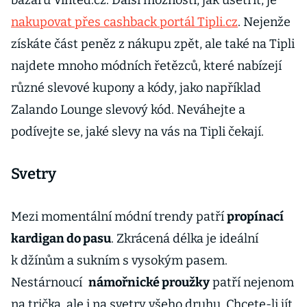
bazaru Vinted.cz. Další možností, jak ušetřit, je
nakupovat přes cashback portál Tipli.cz
. Nejenže
získáte část peněz z nákupu zpět, ale také na Tipli
najdete mnoho módních řetězců, které nabízejí
různé slevové kupony a kódy, jako například
Zalando Lounge slevový kód. Neváhejte a
podívejte se, jaké slevy na vás na Tipli čekají.
Svetry
Mezi momentální módní trendy patří
propínací
kardigan do pasu
. Zkrácená délka je ideální
k džínům a sukním s vysokým pasem.
Nestárnoucí
námořnické proužky
patří nejenom
na trička, ale i na svetry všeho druhu. Chcete-li jít