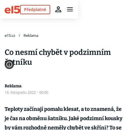
Předplatné
e15.cz
Reklama
Co nesmí chybět v podzimním
šatníku
Reklama
16. listopadu 2022
·
00:00
Teploty začínají pomalu klesat, a to znamená, že
je čas na obměnu šatníku. Jaké podzimní kousky
by vám rozhodně neměly chybět ve skříni? To se