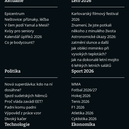
Aktuálně
Léto 2026
Epicentrum
Karlovarský filmový festival
Neštovice: příznaky, léčba
2026
V čem jezdí Yamal a Mesii?
Znamení, že jste potkali
Kvízy pro seniory
někoho z minulého života
Kalendář úplňků 2026
Astronomické úkazy 2026:
Co je bodycount?
zatmění slunce a další
Jak obléci miminko při
vysokých teplotách?
Jak na dokonalé letní mojito
6 lehkých letních salátů
Politika
Sport 2026
Nová superdávka: kdo na ní
MMA
dosáhne?
Fotbal 2026/27
Sjezd sudetských Němců
Hokej 2026
Proč vláda zavádí EET?
Tenis 2026
Padni komu padni
F1 2026
Výpověď z práce vzor
Atletika 2026
Divoký kačer
Cyklistika 2026
Technologie
Ekonomika