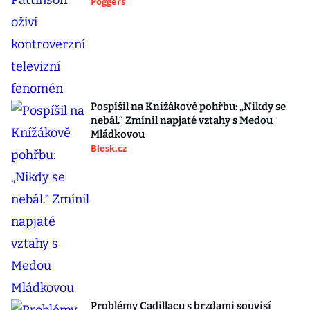
Poggers
Pospíšil na Knížákově pohřbu: „Nikdy se
nebál.“ Zmínil napjaté vztahy s Medou
Mládkovou
Blesk.cz
Problémy Cadillacu s brzdami souvisí