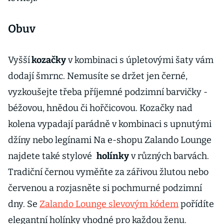
Obuv
Vyšší
kozačky
v kombinaci s úpletovými šaty vám
dodají šmrnc. Nemusíte se držet jen černé,
vyzkoušejte třeba příjemné podzimní barvičky -
béžovou, hnědou či hořčicovou. Kozačky nad
kolena vypadají parádně v kombinaci s upnutými
džíny nebo legínami Na e-shopu Zalando Lounge
najdete také stylové
holínky
v různých barvách.
Tradiční černou vyměňte za zářivou žlutou nebo
červenou a rozjasněte si pochmurné podzimní
dny. Se
Zalando Lounge slevovým kódem
pořídíte
elegantní holínky vhodné pro každou ženu.