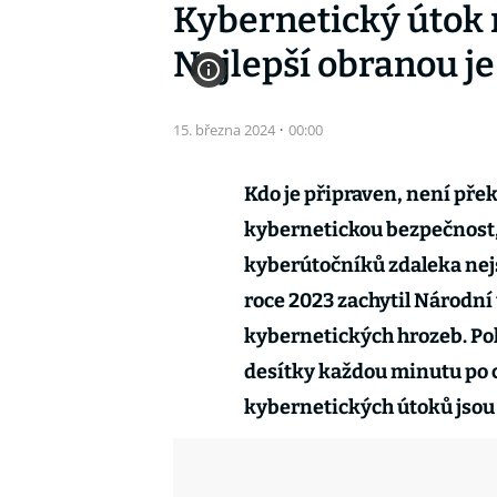
Kybernetický útok 
Nejlepší obranou j
15. března 2024
·
00:00
Kdo je připraven, není přek
kybernetickou bezpečnost,
kyberútočníků zdaleka nejs
roce 2023 zachytil Národn
kybernetických hrozeb. Pok
desítky každou minutu po ce
kybernetických útoků jsou n