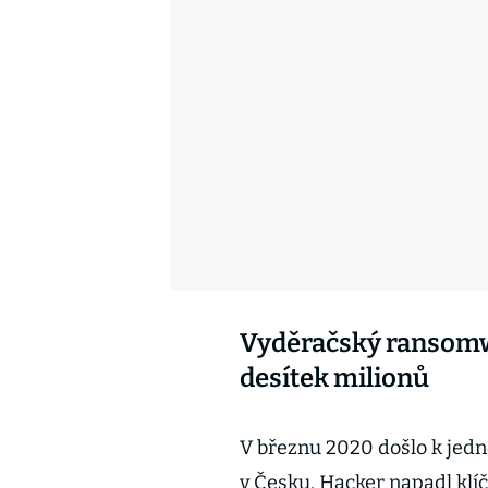
Vyděračský ransomw
desítek milionů
V březnu 2020 došlo k jed
v Česku. Hacker napadl klí