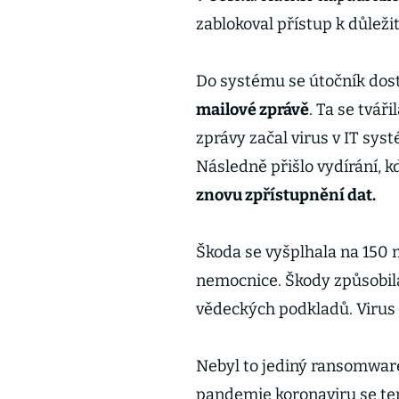
zablokoval přístup k důlež
Do systému se útočník dos
mailové zprávě
. Ta se tvář
zprávy začal virus v IT sy
Následně přišlo vydírání, 
znovu zpřístupnění dat.
Škoda se vyšplhala na 150 
nemocnice. Škody způsobila
vědeckých podkladů. Virus 
Nebyl to jediný ransomwar
pandemie koronaviru se te