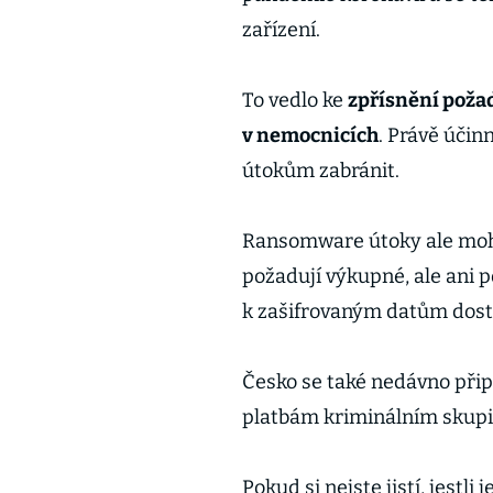
zařízení.
To vedlo ke
zpřísnění poža
v nemocnicích
. Právě úči
útokům zabránit.
Ransomware útoky ale moho
požadují výkupné, ale ani p
k zašifrovaným datům dost
Česko se také nedávno přip
platbám kriminálním skupi
Pokud si nejste jistí, jestli