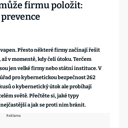
může firmu položit:
e prevence
vapen. Přesto některé firmy začínají řešit
 až v momentě, kdy čelí útoku. Terčem
ou jen velké firmy nebo státní instituce. V
í úřad pro kybernetickou bezpečnost 262
usů o kybernetický útok ale probíhají
lém světě. Přečtěte si, jaké typy
ejčastější a jak se proti nim bránit.