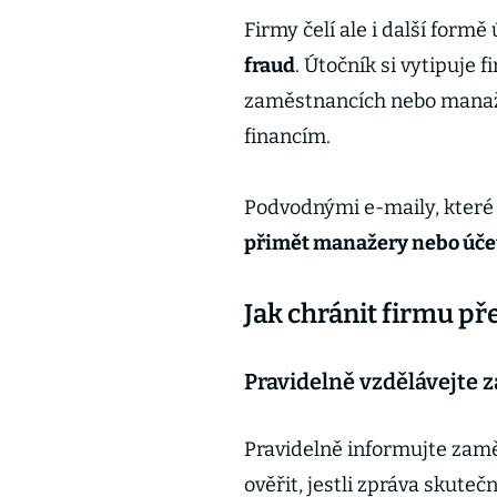
Firmy čelí ale i další form
fraud
. Útočník si vytipuje f
zaměstnancích nebo manaže
financím.
Podvodnými e-maily, které s
přimět manažery nebo účet
Jak chránit firmu p
Pravidelně vzdělávejte
Pravidelně informujte zamě
ověřit, jestli zpráva skute