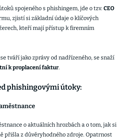
ě útoků spojeného s phishingem, jde o tzv.
CEO
irmu, zjistí si základní údaje o klíčových
rech, kteří mají přístup k firemním
e tváří jako zprávy od nadřízeného, se snaží
ní k proplacení faktur
.
řed phishingovými útoky:
 zaměstnance
stnance o aktuálních hrozbách a o tom, jak si
čně přišla z důvěryhodného zdroje. Opatrnost