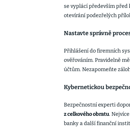
se vyplácí především před
otevírání podezřelých přílo
Nastavte správně proce
Přihlášení do firemních s
ověřováním. Pravidelně mě
účtům. Nezapomeňte záloho
Kybernetickou bezpečnos
Bezpečnostní experti dopo
z celkového obratu
. Nejvíc
banky a další finanční ins