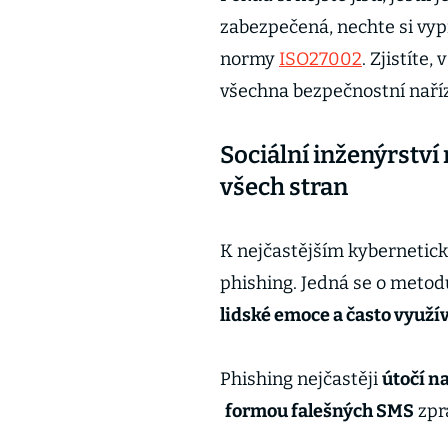
zabezpečená, nechte si vyp
normy
ISO27002
. Zjistíte,
všechna bezpečnostní naříze
Sociální inženýrství
všech stran
K nejčastějším kybernetic
phishing. Jedná se o metodu
lidské emoce a často využív
Phishing nejčastěji
útočí n
formou falešných SMS
zpr