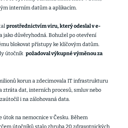
itým interním datům a aplikacím.
tal
prostřednictvím viru, který odeslal v e-
ila jako důvěryhodná. Bohužel po otevření
stému blokovat přístupy ke klíčovým datům.
kdy útočník
požadoval výkupné výměnou za
milionů korun a zdecimovala IT infrastrukturu
 ztráta dat, interních procesů, smluv nebo
zaútočil i na zálohovaná data.
e útok na nemocnice v Česku. Během
rčem útočníků stalo zhruba 20 zdravotnických