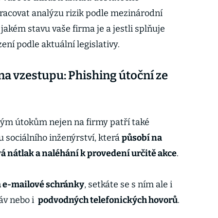
racovat analýzu rizik podle mezinárodní
 v jakém stavu vaše firma je a jestli splňuje
ní podle aktuální legislativy.
 na vzestupu: Phishing útoční ze
kým útokům nejen na firmy patří také
 sociálního inženýrství, která
působí na
á nátlak a naléhání k provedení určitě akce
.
a e-mailové schránky
, setkáte se s ním ale i
áv nebo i
podvodných telefonických hovorů
.