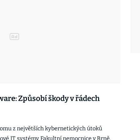
are: Způsobí škody v řádech
nomu z největších kybernetických útoků
čové IT systémy Fakultní nemocnice v Brně,