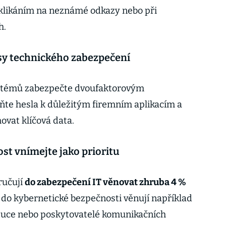
 klikáním na neznámé odkazy nebo při
h.
sy technického zabezpečení
ystémů zabezpečte dvoufaktorovým
ňte hesla k důležitým firemním aplikacím a
vat klíčová data.
t vnímejte jako prioritu
ručují
do zabezpečení IT věnovat zhruba 4 %
e do kybernetické bezpečnosti věnují například
tituce nebo poskytovatelé komunikačních