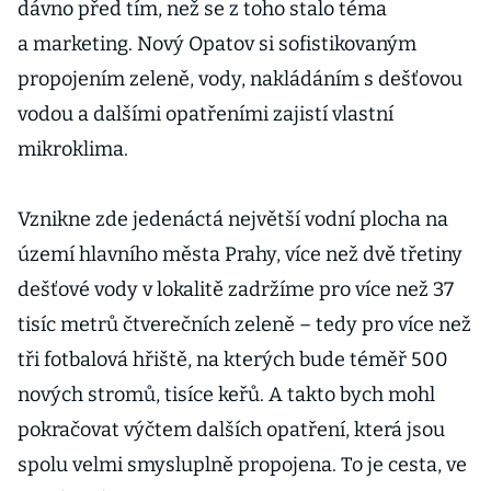
dávno před tím, než se z toho stalo téma
a marketing. Nový Opatov si sofistikovaným
propojením zeleně, vody, nakládáním s dešťovou
vodou a dalšími opatřeními zajistí vlastní
mikroklima.
Vznikne zde jedenáctá největší vodní plocha na
území hlavního města Prahy, více než dvě třetiny
dešťové vody v lokalitě zadržíme pro více než 37
tisíc metrů čtverečních zeleně – tedy pro více než
tři fotbalová hřiště, na kterých bude téměř 500
nových stromů, tisíce keřů. A takto bych mohl
pokračovat výčtem dalších opatření, která jsou
spolu velmi smysluplně propojena. To je cesta, ve