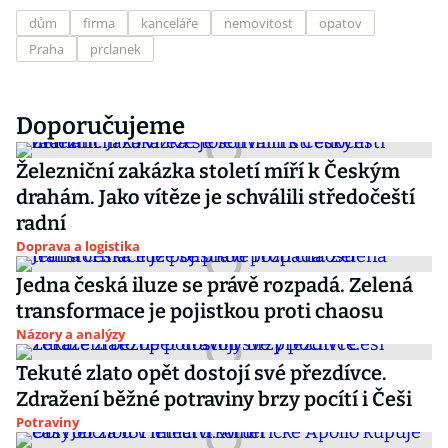
dům
firma
kanceláře
nemovitost
opatov
Praha
prclanek
Doporučujeme
Železniční zakázka století míří k Českým
drahám. Jako vítěze je schválili středočeští
radní
Doprava a logistika
Jedna česká iluze se právě rozpadá. Zelená
transformace je pojistkou proti chaosu
Názory a analýzy
Tekuté zlato opět dostojí své přezdívce.
Zdražení běžné potraviny brzy pocítí i Češi
Potraviny