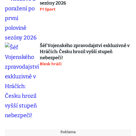
sezóny 2026
F1 Sport
Šéf Vojenského zpravodajství exkluzivně v
Hráčích: Česku hrozil vyšší stupeň
nebezpečí!
Blesk hráči