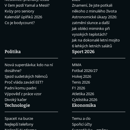
V čem jezdí Yamal a Mesii?
Znamení, že jste potkali
Kvízy pro seniory
někoho z minulého života
Kalendář úplňků 2026
Astronomické úkazy 2026:
Co je bodycount?
zatmění slunce a další
Jak obléci miminko při
vysokých teplotách?
Jak na dokonalé letní mojito
6 lehkých letních salátů
Politika
Sport 2026
Nová superdávka: kdo na ní
MMA
dosáhne?
Fotbal 2026/27
Sjezd sudetských Němců
Hokej 2026
Proč vláda zavádí EET?
Tenis 2026
Padni komu padni
F1 2026
Výpověď z práce vzor
Atletika 2026
Divoký kačer
Cyklistika 2026
Technologie
Ekonomika
SpaceX na burze
Temu a clo
Nejlepší telefony
Spořicí účty