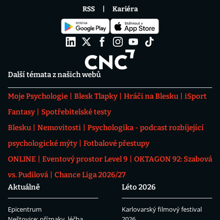
RSS
Kariéra
Další témata z našich webů
Moje Psychologie
Blesk Tlapky
Hráči na Blesku
iSport
Fantasy
Spotřebitelské testy
Blesku
Nemovitosti
Psychologika - podcast rozbíjející
psychologické mýty
Fotbalové přestupy
ONLINE
Eventový prostor Level 9
OKTAGON 92: Szabová
vs. Pudilová
Chance Liga 2026/27
Aktuálně
Léto 2026
Epicentrum
Karlovarský filmový festival
Neštovice: příznaky, léčba
2026