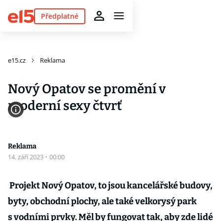
Předplatné
e15.cz
Reklama
Nový Opatov se promění v
moderní sexy čtvrť
Reklama
14. září 2023
·
00:00
Projekt Nový Opatov, to jsou kancelářské budovy,
byty, obchodní plochy, ale také velkorysý park
s vodními prvky. Měl by fungovat tak, aby zde lidé