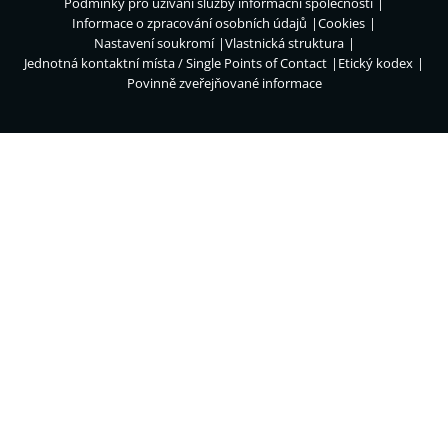
Podmínky pro užívání služby informační společnosti
Informace o zpracování osobních údajů
Cookies
Nastavení soukromí
Vlastnická struktura
Jednotná kontaktní místa / Single Points of Contact
Etický kodex
Povinně zveřejňované informace