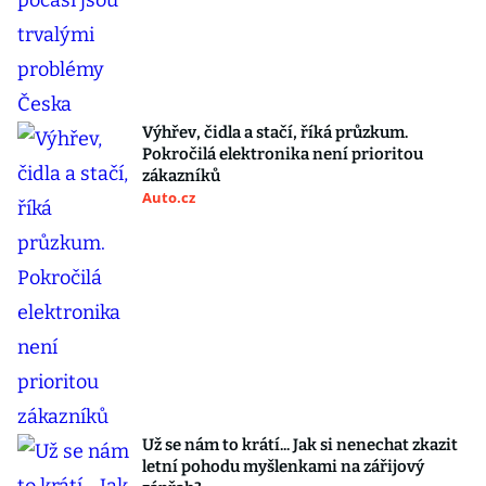
Výhřev, čidla a stačí, říká průzkum.
Pokročilá elektronika není prioritou
zákazníků
Auto.cz
Už se nám to krátí... Jak si nenechat zkazit
letní pohodu myšlenkami na zářijový