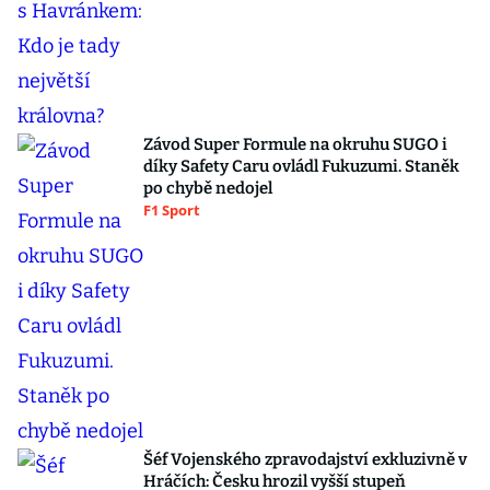
Závod Super Formule na okruhu SUGO i
díky Safety Caru ovládl Fukuzumi. Staněk
po chybě nedojel
F1 Sport
Šéf Vojenského zpravodajství exkluzivně v
Hráčích: Česku hrozil vyšší stupeň