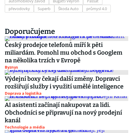
automobilový závod
Bugatti Veyron
Passat
převodovky
Superb
Škoda Auto
průmysl 4.0
Doporučujeme
Český prodejce telefonů míří k pěti
miliardám. Pomohl mu obchod s Googlem
na několika trzích v Evropě
Byznys
Výdejní boxy čekají další změny. Dopravci
rozšiřují služby i využití umělé inteligence
Doprava a logistika
AI asistenti začínají nakupovat za lidi.
Obchodníci se připravují na nový prodejní
kanál
Technologie a média