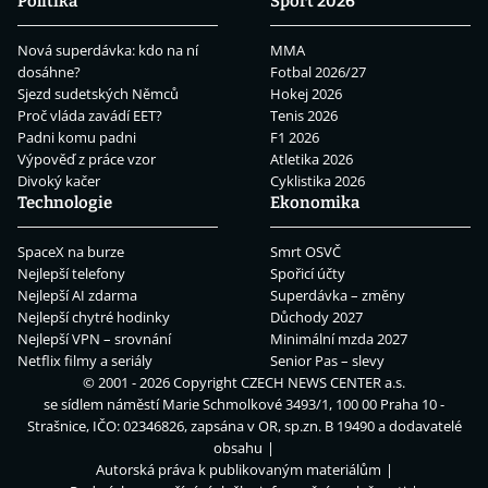
Politika
Sport 2026
Nová superdávka: kdo na ní
MMA
dosáhne?
Fotbal 2026/27
Sjezd sudetských Němců
Hokej 2026
Proč vláda zavádí EET?
Tenis 2026
Padni komu padni
F1 2026
Výpověď z práce vzor
Atletika 2026
Divoký kačer
Cyklistika 2026
Technologie
Ekonomika
SpaceX na burze
Smrt OSVČ
Nejlepší telefony
Spořicí účty
Nejlepší AI zdarma
Superdávka – změny
Nejlepší chytré hodinky
Důchody 2027
Nejlepší VPN – srovnání
Minimální mzda 2027
Netflix filmy a seriály
Senior Pas – slevy
© 2001 - 2026 Copyright
CZECH NEWS CENTER a.s.
se sídlem náměstí Marie Schmolkové 3493/1, 100 00 Praha 10 -
Strašnice, IČO: 02346826, zapsána v OR, sp.zn. B 19490 a dodavatelé
obsahu
Autorská práva k publikovaným materiálům