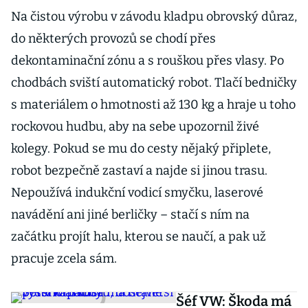
Na čistou výrobu v závodu kladpu obrovský důraz,
do některých provozů se chodí přes
dekontaminační zónu a s rouškou přes vlasy. Po
chodbách sviští automatický robot. Tlačí bedničky
s materiálem o hmotnosti až 130 kg a hraje u toho
rockovou hudbu, aby na sebe upozornil živé
kolegy. Pokud se mu do cesty nějaký připlete,
robot bezpečně zastaví a najde si jinou trasu.
Nepoužívá indukční vodicí smyčku, laserové
navádění ani jiné berličky – stačí s ním na
začátku projít halu, kterou se naučí, a pak už
pracuje zcela sám.
Šéf VW: Škoda má