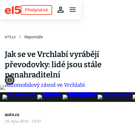
Předplatné
e15.cz
Reportáže
Jak se ve Vrchlabí vyrábějí
převodovky: lidé jsou stále
nenahraditelní
auto.cz
29. října 2019
·
15:37