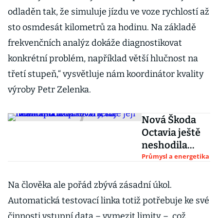
odladěn tak, že simuluje jízdu ve voze rychlostí až
sto osmdesát kilometrů za hodinu. Na základě
frekvenčních analýz dokáže diagnostikovat
konkrétní problém, například větší hlučnost na
třetí stupeň,“ vysvětluje nám koordinátor kvality
výroby Petr Zelenka.
Nová Škoda
Octavia ještě
neshodila
maskování, na
Průmysl a energetika
internetu už
přesto koluje
Na člověka ale pořád zbývá zásadní úkol.
její finální
Automatická testovací linka totiž potřebuje ke své
podoba
činnosti vstupní data – vymezit limity –, což