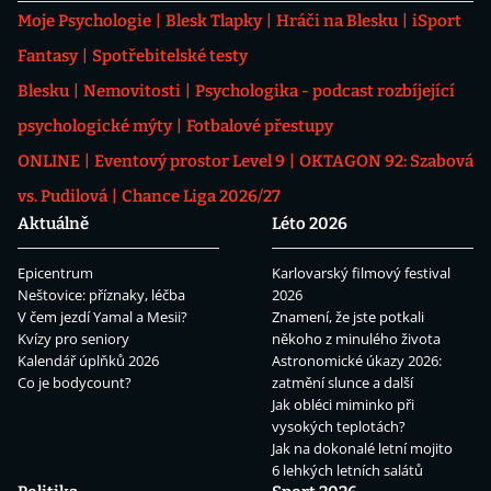
Moje Psychologie
Blesk Tlapky
Hráči na Blesku
iSport
Fantasy
Spotřebitelské testy
Blesku
Nemovitosti
Psychologika - podcast rozbíjející
psychologické mýty
Fotbalové přestupy
ONLINE
Eventový prostor Level 9
OKTAGON 92: Szabová
vs. Pudilová
Chance Liga 2026/27
Aktuálně
Léto 2026
Epicentrum
Karlovarský filmový festival
Neštovice: příznaky, léčba
2026
V čem jezdí Yamal a Mesii?
Znamení, že jste potkali
Kvízy pro seniory
někoho z minulého života
Kalendář úplňků 2026
Astronomické úkazy 2026:
Co je bodycount?
zatmění slunce a další
Jak obléci miminko při
vysokých teplotách?
Jak na dokonalé letní mojito
6 lehkých letních salátů