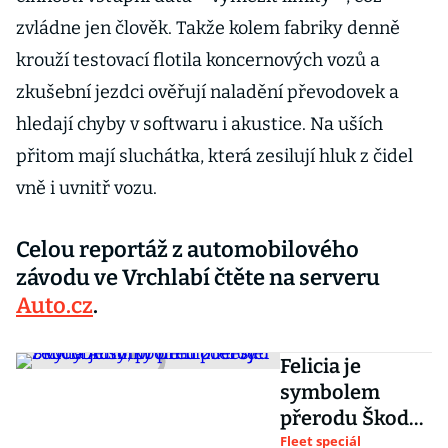
zvládne jen člověk. Takže kolem fabriky denně
krouží testovací flotila koncernových vozů a
zkušební jezdci ověřují naladění převodovek a
hledají chyby v softwaru i akustice. Na uších
přitom mají sluchátka, která zesilují hluk z čidel
vně i uvnitř vozu.
Celou reportáž z automobilového
závodu ve Vrchlabí čtěte na serveru
Auto.cz
.
Felicia je
symbolem
přerodu Škody
Auto, první
Fleet speciál