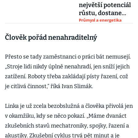
největší potenciál
růstu, dostane
vyšší kapacity
Průmysl a energetika
Člověk pořád nenahraditelný
Přesto se tady zaměstnanci o práci bát nemusejí.
„Stroje lidi nikdy úplně nenahradí, jen sníží jejich
zatížení. Roboty třeba zakládají písty řazení, což
je citlivá činnost,“ říká Ivan Slimák.
Linka je už zcela bezobslužná a člověka přivolá jen
v okamžiku, kdy se něco pokazí. „Máme dvanáct
zkušebních stavů mechatroniky, spojky, řazení a
akustiky. Zkušební cyklus trvá pět minut a je