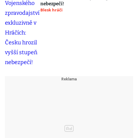
nebezpečí!
Blesk hráči