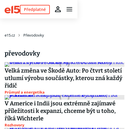
Předplatné
e15.cz
Převodovky
převodovky
Velká změna ve Škodě Auto: Po čtvrt století
utlumí výrobu součástky, kterou zná každý
řidič
Průmysl a energetika
V Americe i Indii jsou extrémně zajímavé
příležitosti k expanzi, chceme být u toho,
říká Wichterle
Rozhovory