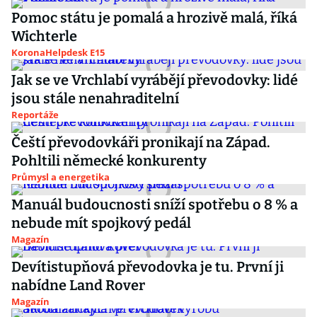
Pomoc státu je pomalá a hrozivě malá, říká
Wichterle
KoronaHelpdesk E15
Jak se ve Vrchlabí vyrábějí převodovky: lidé
jsou stále nenahraditelní
Reportáže
Čeští převodovkáři pronikají na Západ.
Pohltili německé konkurenty
Průmysl a energetika
Manuál budoucnosti sníží spotřebu o 8 % a
nebude mít spojkový pedál
Magazín
Devítistupňová převodovka je tu. První ji
nabídne Land Rover
Magazín