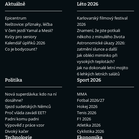
Aktuálně
Léto 2026
Epicentrum
Karlovarský filmový festival
Neštovice: příznaky, léčba
2026
V čem jezdí Yamal a Mesii?
Znamení, že jste potkali
Kvízy pro seniory
někoho z minulého života
Kalendář úplňků 2026
Astronomické úkazy 2026:
Co je bodycount?
zatmění slunce a další
Jak obléci miminko při
vysokých teplotách?
Jak na dokonalé letní mojito
6 lehkých letních salátů
Politika
Sport 2026
Nová superdávka: kdo na ní
MMA
dosáhne?
Fotbal 2026/27
Sjezd sudetských Němců
Hokej 2026
Proč vláda zavádí EET?
Tenis 2026
Padni komu padni
F1 2026
Výpověď z práce vzor
Atletika 2026
Divoký kačer
Cyklistika 2026
Technologie
Ekonomika