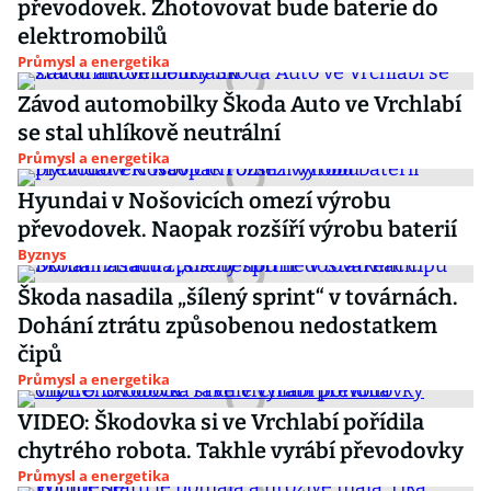
převodovek. Zhotovovat bude baterie do
elektromobilů
Průmysl a energetika
Závod automobilky Škoda Auto ve Vrchlabí
se stal uhlíkově neutrální
Průmysl a energetika
Hyundai v Nošovicích omezí výrobu
převodovek. Naopak rozšíří výrobu baterií
Byznys
Škoda nasadila „šílený sprint“ v továrnách.
Dohání ztrátu způsobenou nedostatkem
čipů
Průmysl a energetika
VIDEO: Škodovka si ve Vrchlabí pořídila
chytrého robota. Takhle vyrábí převodovky
Průmysl a energetika