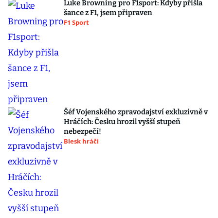
Luke Browning pro F1sport: Kdyby přišla
šance z F1, jsem připraven
F1 Sport
Šéf Vojenského zpravodajství exkluzivně v
Hráčích: Česku hrozil vyšší stupeň
nebezpečí!
Blesk hráči