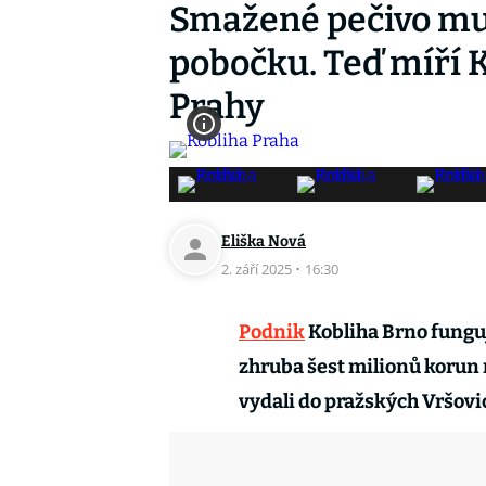
Smažené pečivo mu 
pobočku. Teď míří 
Prahy
Eliška Nová
2. září 2025
·
16:30
Podnik
Kobliha Brno funguj
zhruba šest milionů korun 
vydali do pražských Vršovi