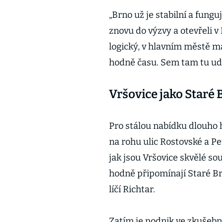
„Brno už je stabilní a fungu
znovu do výzvy a otevřeli v 
logický, v hlavním městě má 
hodně času. Sem tam tu udě
Vršovice jako Staré 
Pro stálou nabídku dlouho hl
na rohu ulic Rostovské a Pe
jak jsou Vršovice skvělé s
hodně připomínají Staré Brn
líčí Richtar.
Zatím je podnik ve zkušební