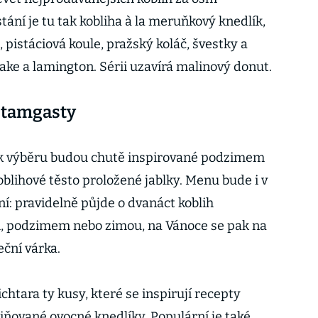
tání je tu tak kobliha à la meruňkový knedlík,
 pistáciová koule, pražský koláč, švestky a
ake a lamington. Sérii uzavírá malinový donut.
 štamgasty
k výběru budou chutě inspirované podzimem
 koblihové těsto proložené jablky. Menu bude i v
í: pravidelně půjde o dvanáct koblih
m, podzimem nebo zimou, na Vánoce se pak na
eční várka.
chtara ty kusy, které se inspirují recepty
iňované ovocné knedlíky. Populární je také