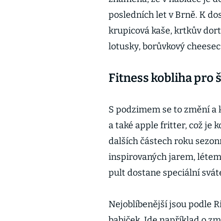
posledních let v Brně. K dos
krupicová kaše, krtkův dort,
lotusky, borůvkový cheesec
Fitness kobliha pro
S podzimem se to změní a 
a také apple fritter, což je
dalších částech roku sezonn
inspirovaných jarem, léte
pult dostane speciální svát
Nejoblíbenější jsou podle Ri
babiček. Jde například o zm