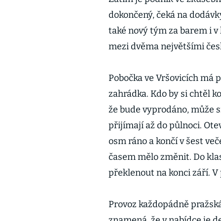
dokončený, čeká na dodávky
také nový tým za barem i v
mezi dvěma největšími čes
Pobočka ve Vršovicích má pá
zahrádka. Kdo by si chtěl ko
že bude vyprodáno, může si
přijímají až do půlnoci. Ot
osm ráno a končí v šest več
časem mělo změnit. Do kla
překlenout na konci září. V
Provoz každopádně pražská 
znamená, že v nabídce je d