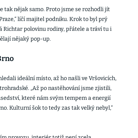
je tak nějak samo. Proto jsme se rozhodli jít
Praze,“ líčí majitel podniku. Krok to byl prý
Richtar polovinu rodiny, přátele a tráví tu i
lají nějaký pop-up.
Brno
edali ideální místo, až ho našli ve Vršovicích,
trohradské. „Až po nastěhování jsme zjistili,
ousedství, které nám svým tempem a energií
o. Kulturní šok to tedy zas tak velký nebyl,“
m provozu, interiér totiž není zcela