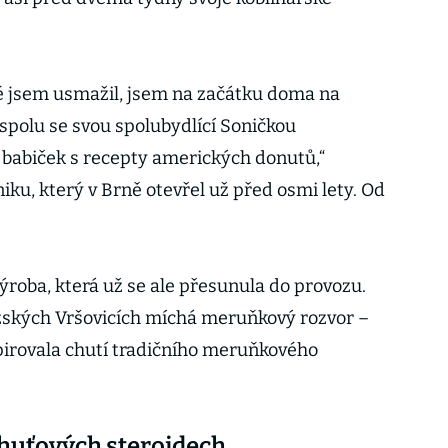
ré jsem usmažil, jsem na začátku doma na
 spolu se svou spolubydlící Soničkou
 babiček s recepty amerických donutů,“
iku, který v Brně otevřel už před osmi lety. Od
ýroba, která už se ale přesunula do provozu.
ažských Vršovicích míchá meruňkový rozvor –
spirovala chutí tradičního meruňkového
chuťových steroidech