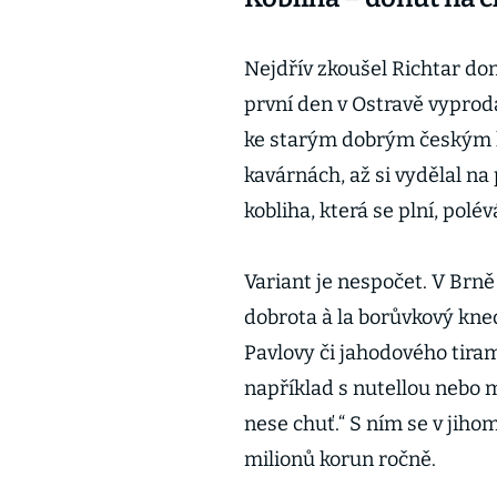
Nejdřív zkoušel Richtar don
první den v Ostravě vyproda
ke starým dobrým českým k
kavárnách, až si vydělal n
kobliha, která se plní, polév
Variant je nespočet. V Brn
dobrota à la borůvkový kne
Pavlovy či jahodového tirami
například s nutellou nebo 
nese chuť.“ S ním se v jiho
milionů korun ročně.