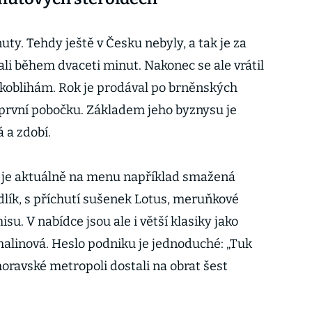
uty. Tehdy ještě v Česku nebyly, a tak je za
li během dvaceti minut. Nakonec se ale vrátil
oblihám. Rok je prodával po brněnských
a první pobočku. Základem jeho byznysu je
á a zdobí.
ě je aktuálně na menu například smažená
dlík, s příchutí sušenek Lotus, meruňkové
su. V nabídce jsou ale i větší klasiky jako
malinová. Heslo podniku je jednoduché: „Tuk
moravské metropoli dostali na obrat šest