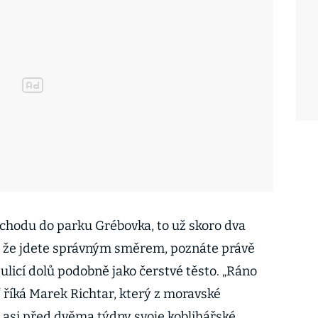
chodu do parku Grébovka, to už skoro dva
o, že jdete správným směrem, poznáte právě
 ulicí dolů podobně jako čerstvé těsto. „Ráno
 říká Marek Richtar, který z moravské
 asi před dvěma týdny svoje koblihářské