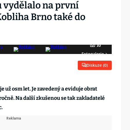
vydělalo na první
Kobliha Brno také do
10
Fotogalerie
Diskuze (
0
)
e už osm let. Je zavedený a eviduje obrat
ročně. Na další zkušenou se tak zakladatelé
c.