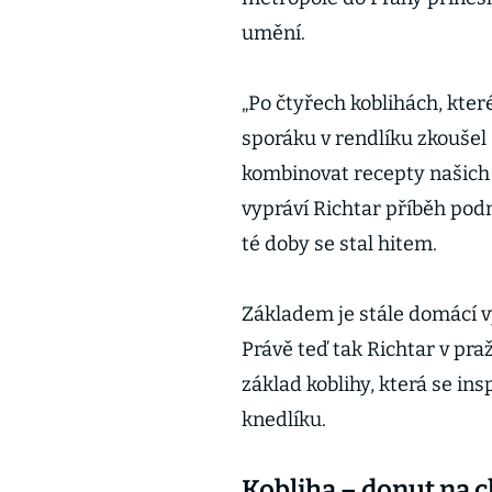
umění.
„Po čtyřech koblihách, kte
sporáku v rendlíku zkoušel
kombinovat recepty našich
vypráví Richtar příběh podn
té doby se stal hitem.
Základem je stále domácí v
Právě teď tak Richtar v pr
základ koblihy, která se in
knedlíku.
Kobliha – donut na 