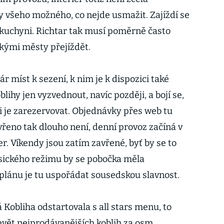
 všeho možného, co nejde usmažit. Zajíždí se
 kuchyni. Richtar tak musí poměrně často
kými městy přejíždět.
r míst k sezení, k nim je k dispozici také
blihy jen vyzvednout, navíc později, a bojí se,
 je zarezervovat. Objednávky přes web tu
evřeno tak dlouho není, denní provoz začíná v
er. Víkendy jsou zatím zavřené, byť by se to
sického režimu by se pobočka měla
 plánu je tu uspořádat sousedskou slavnost.
Kobliha odstartovala s all stars menu, to
evět nejprodávanějších koblih za osm