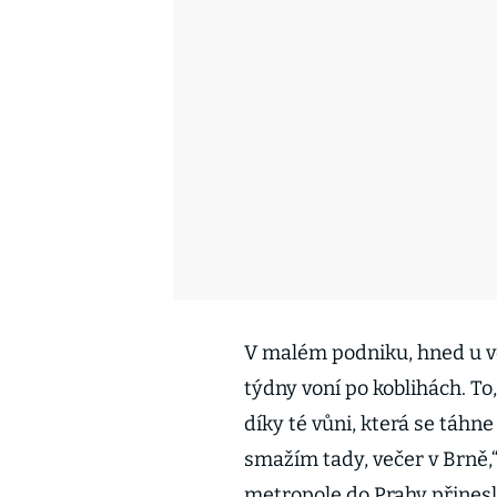
V malém podniku, hned u v
týdny voní po koblihách. T
díky té vůni, která se táhne
smažím tady, večer v Brně,“
metropole do Prahy přinesl