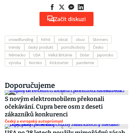
Začít diskuzi
crowdfunding
hithit
obrat
obuv
Skinners
trendy
český produkt
ponožkoboty
Česko
Německo
USA
Velká Británie
Dolar
Japonsko
výroba
Norsko
Kickstarter
pandemie
Doporučujeme
S novým elektromobilem překonali
očekávání. Cupra bere osm z deseti
zákazníků konkurenci
Český a evropský autoprůmysl
USA po 28 letech použily mimořádný zásah.