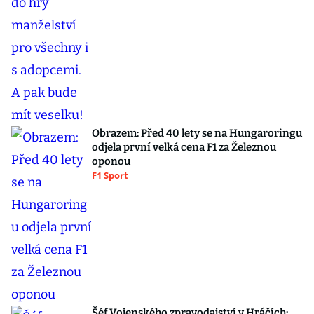
Obrazem: Před 40 lety se na Hungaroringu
odjela první velká cena F1 za Železnou
oponou
F1 Sport
Šéf Vojenského zpravodajství v Hráčích: