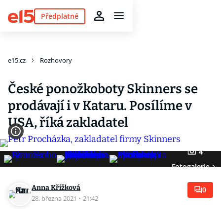
Předplatné
e15.cz
Rozhovory
České ponožkoboty Skinners se
prodávají i v Kataru. Posílíme v
USA, říká zakladatel
4
Fotogalerie
Anna Křížková
0
28. března 2021
·
21:42