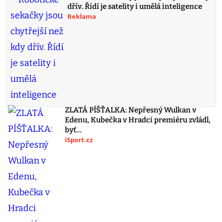
dřív. Řídí je satelity i umělá inteligence
Reklama
ZLATÁ PÍŠŤALKA: Nepřesný Wulkan v
Edenu, Kubečka v Hradci premiéru zvládl,
byť…
iSport.cz