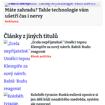
Máte zahradu? Tahle technologie vám
ušetří čas i nervy
Reklama
Články z jiných titulů
„Zcela nepřijatelné.“ Umělci tepou
Klempíře za nový návrh. Babiš: Budu
reagovat
Blesk politika
Koloběh tyranie: Ruská exilová opozice si
jen dělí kůži nezabitého medvěda, systém
ale nespraví