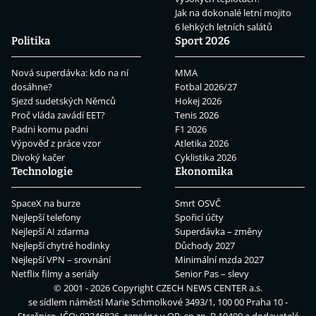
Jak na dokonalé letní mojito
6 lehkých letních salátů
Politika
Sport 2026
Nová superdávka: kdo na ní
MMA
dosáhne?
Fotbal 2026/27
Sjezd sudetských Němců
Hokej 2026
Proč vláda zavádí EET?
Tenis 2026
Padni komu padni
F1 2026
Výpověď z práce vzor
Atletika 2026
Divoký kačer
Cyklistika 2026
Technologie
Ekonomika
SpaceX na burze
Smrt OSVČ
Nejlepší telefony
Spořicí účty
Nejlepší AI zdarma
Superdávka – změny
Nejlepší chytré hodinky
Důchody 2027
Nejlepší VPN – srovnání
Minimální mzda 2027
Netflix filmy a seriály
Senior Pas – slevy
© 2001 - 2026 Copyright
CZECH NEWS CENTER a.s.
se sídlem náměstí Marie Schmolkové 3493/1, 100 00 Praha 10 -