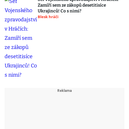
Zamíří sem ze zákopů desetitisíce
Ukrajinců! Co s nimi?
Blesk hráči