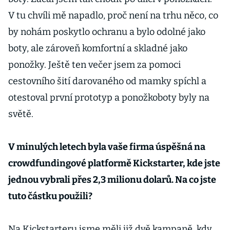
V tu chvíli mě napadlo, proč není na trhu něco, co
by nohám poskytlo ochranu a bylo odolné jako
boty, ale zároveň komfortní a skladné jako
ponožky. Ještě ten večer jsem za pomoci
cestovního šití darovaného od mamky spíchl a
otestoval první prototyp a ponožkoboty byly na
světě.
V minulých letech byla vaše firma úspěšná na
crowdfundingové platformě Kickstarter, kde jste
jednou vybrali přes 2,3 milionu dolarů. Na co jste
tuto částku použili?
Na Kickstarteru jsme měli již dvě kampaně, kdy