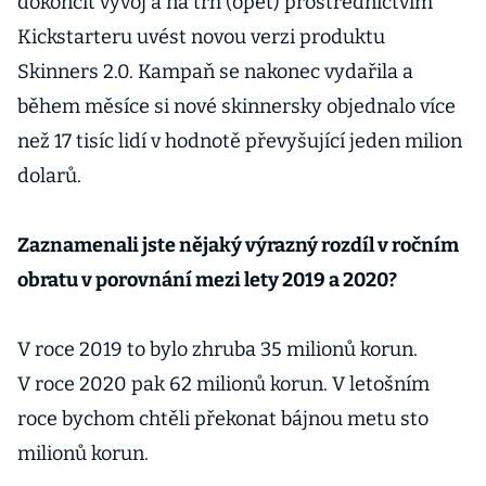
dokončit vývoj a na trh (opět) prostřednictvím
Kickstarteru uvést novou verzi produktu
Skinners 2.0. Kampaň se nakonec vydařila a
během měsíce si nové skinnersky objednalo více
než 17 tisíc lidí v hodnotě převyšující jeden milion
dolarů.
Zaznamenali jste nějaký výrazný rozdíl v ročním
obratu v porovnání mezi lety 2019 a 2020?
V roce 2019 to bylo zhruba 35 milionů korun.
V roce 2020 pak 62 milionů korun. V letošním
roce bychom chtěli překonat bájnou metu sto
milionů korun.