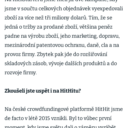
jsme v součtu celkových objednávek vyexpedovali
zboží za více než tři miliony dolarů. Tím, že se
jedná o tržby za prodané zboží, většina peněz
padne na výrobu zboží, jeho marketing, dopravu,
mezinárodní patentovou ochranu, daně, cla a na
provoz firmy. Zbytek pak jde do rozšiřování
skladových zásob, vývoje dalších produktů a do
rozvoje firmy.
Zkoušeli jste uspět i na HitHitu?
Na české crowdfundingové platformě HitHit jsme
de facto v létě 2015 vznikli. Byl to vůbec první
moment, kdy jsme světu dali o záměru vyrábět