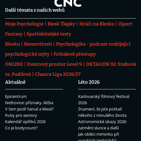
Další témata z našich webů
Moje Psychologie
Blesk Tlapky
Hráči na Blesku
iSport
Fantasy
Spotřebitelské testy
Blesku
Nemovitosti
Psychologika - podcast rozbíjející
psychologické mýty
Fotbalové přestupy
ONLINE
Eventový prostor Level 9
OKTAGON 92: Szabová
vs. Pudilová
Chance Liga 2026/27
Aktuálně
Léto 2026
Epicentrum
Karlovarský filmový festival
Neštovice: příznaky, léčba
2026
V čem jezdí Yamal a Mesii?
Znamení, že jste potkali
Kvízy pro seniory
někoho z minulého života
Kalendář úplňků 2026
Astronomické úkazy 2026:
Co je bodycount?
zatmění slunce a další
Jak obléci miminko při
vysokých teplotách?