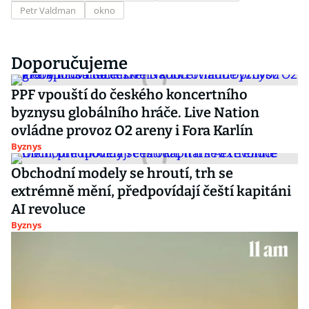
Petr Valdman
okno
Doporučujeme
PPF vpouští do českého koncertního
byznysu globálního hráče. Live Nation
ovládne provoz O2 areny i Fora Karlín
Byznys
Obchodní modely se hroutí, trh se
extrémně mění, předpovídají čeští kapitáni
AI revoluce
Byznys