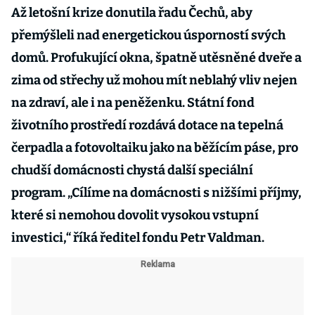
Až letošní krize donutila řadu Čechů, aby
přemýšleli nad energetickou úsporností svých
domů. Profukující okna, špatně utěsněné dveře a
zima od střechy už mohou mít neblahý vliv nejen
na zdraví, ale i na peněženku. Státní fond
životního prostředí rozdává dotace na tepelná
čerpadla a fotovoltaiku jako na běžícím páse, pro
chudší domácnosti chystá další speciální
program. „Cílíme na domácnosti s nižšími příjmy,
které si nemohou dovolit vysokou vstupní
investici,“ říká ředitel fondu Petr Valdman.