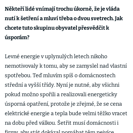
Někteří lidé vnímají trochu úkorně, že je vláda
nutí k šetření a mluví třeba o dvou svetrech. Jak
chcete tuto skupinu obyvatel přesvědčit k
úsporám?
Levné energie v uplynulých letech nikoho
nemotivovaly k tomu, aby se zamyslel nad vlastní
spotřebou. Teď mluvím spíš o domácnostech
střední a vyšší třídy. Nyní je nutné, aby všichni
pokud možno spořili a realizovali energeticky
úsporná opatření, protože je zřejmé, že se cena
elektrické energie a tepla bude velmi těžko vracet
na dobu před válkou. Šetřit musí domácnosti i
firmy, aby stát dokázal pomáhat těm nejvíce