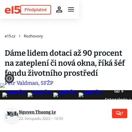
Předplatné
e15.cz
Rozhovory
Dáme lidem dotaci až 90 procent
na zateplení či nová okna, říká šéf
fondu životního prostředí
5
Fotogalerie
Nguyen Thuong Ly
7
22. listopadu 2022
·
16:55