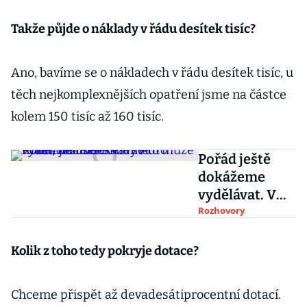
Takže půjde o náklady v řádu desítek tisíc?
Ano, bavíme se o nákladech v řádu desítek tisíc, u
těch nejkomplexnějších opatření jsme na částce
kolem 150 tisíc až 160 tisíc.
Pořád ještě
dokážeme
vydělávat. V
recesi se to
Rozhovory
může hodit,
říká šéf Škody
Kolik z toho tedy pokryje dotace?
Auto Klaus
Zellmer
Chceme přispět až devadesátiprocentní dotací.