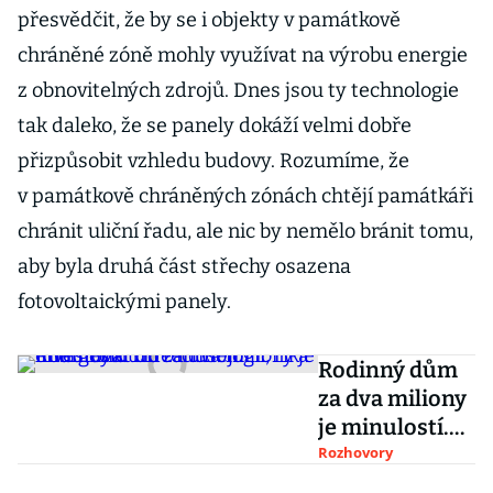
přesvědčit, že by se i objekty v památkově
chráněné zóně mohly využívat na výrobu energie
z obnovitelných zdrojů. Dnes jsou ty technologie
tak daleko, že se panely dokáží velmi dobře
přizpůsobit vzhledu budovy. Rozumíme, že
v památkově chráněných zónách chtějí památkáři
chránit uliční řadu, ale nic by nemělo bránit tomu,
aby byla druhá část střechy osazena
fotovoltaickými panely.
Rodinný dům
za dva miliony
je minulostí.
Lidé musejí
Rozhovory
investovat do