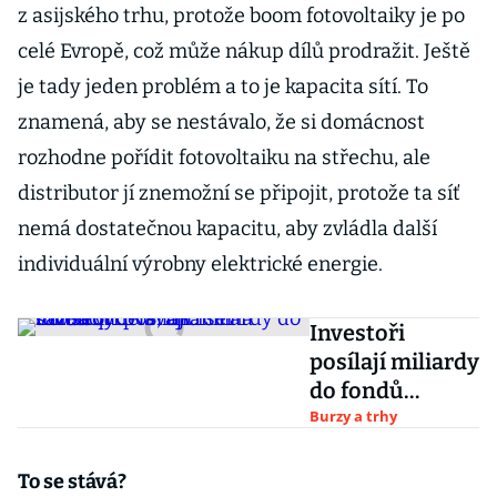
z asijského trhu, protože boom fotovoltaiky je po
celé Evropě, což může nákup dílů prodražit. Ještě
je tady jeden problém a to je kapacita sítí. To
znamená, aby se nestávalo, že si domácnost
rozhodne pořídit fotovoltaiku na střechu, ale
distributor jí znemožní se připojit, protože ta síť
nemá dostatečnou kapacitu, aby zvládla další
individuální výrobny elektrické energie.
Investoři
posílají miliardy
do fondů
vydělávajících
Burzy a trhy
na sazbách
ČNB, říká šéf
To se stává?