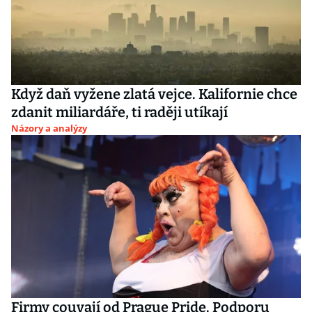
Když daň vyžene zlatá vejce. Kalifornie chce
zdanit miliardáře, ti raději utíkají
Názory a analýzy
Firmy couvají od Prague Pride. Podporu