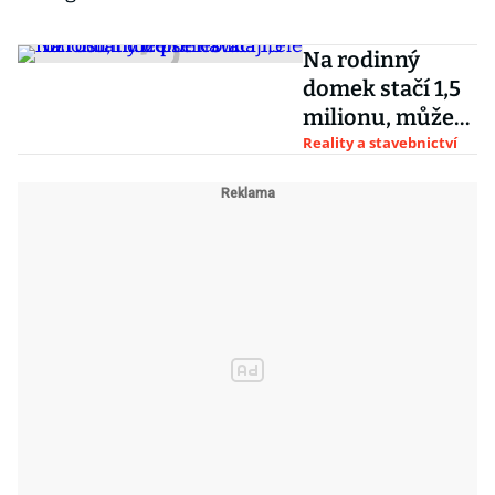
Na rodinný
domek stačí 1,5
milionu, může
se navíc
Reality a stavebnictví
rozrůstat dle
potřeb majitele