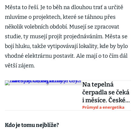
Města to řeší. Je to běh na dlouhou trať a určitě
mluvíme o projektech, které se táhnou přes
několik volebních období. Musejí se zpracovat
studie, ty musejí projít projednáváním. Města se
bojí hluku, takže vytipovávají lokality, kde by bylo
vhodné elektrárnu postavit. Ale mají o to čím dál
větší zájem.
Na tepelná
čerpadla se čeká
i měsíce. České
firmy investují
Průmysl a energetika
do zvýšení
výroby
Kdo je tomu nejblíže?