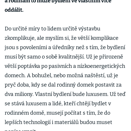
a rodinám to může bydlení ve vlastním více
oddálit.
Do určité míry to lidem určitě výstavbu
zkomplikuje, ale myslím si, že větší komplikace
jsou s povoleními a úředníky než s tím, že bydlení
musí být samo o sobě kvalitnější. Už je přirozeně
větší poptávka po pasivních a nízkoenergetických
domech. A bohužel, nebo možná naštěstí, už je
pryč doba, kdy se dal rodinný domek postavit za
dva miliony. Vlastní bydlení bude luxusem. Už teď
se stává luxusem a lidé, kteří chtějí bydlet v
rodinném domě, musejí počítat s tím, že do
lepších technologií i materiálů budou muset