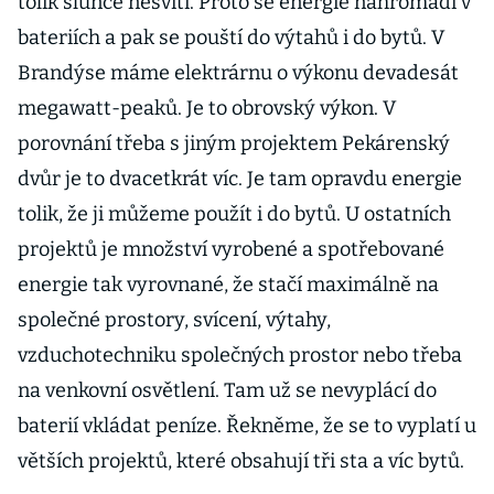
tolik slunce nesvítí. Proto se energie nahromadí v
bateriích a pak se pouští do výtahů i do bytů. V
Brandýse máme elektrárnu o výkonu devadesát
megawatt-peaků. Je to obrovský výkon. V
porovnání třeba s jiným projektem Pekárenský
dvůr je to dvacetkrát víc. Je tam opravdu energie
tolik, že ji můžeme použít i do bytů. U ostatních
projektů je množství vyrobené a spotřebované
energie tak vyrovnané, že stačí maximálně na
společné prostory, svícení, výtahy,
vzduchotechniku společných prostor nebo třeba
na venkovní osvětlení. Tam už se nevyplácí do
baterií vkládat peníze. Řekněme, že se to vyplatí u
větších projektů, které obsahují tři sta a víc bytů.