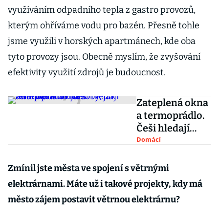
využíváním odpadního tepla z gastro provozů,
kterým ohříváme vodu pro bazén. Přesně tohle
jsme využili v horských apartmánech, kde oba
tyto provozy jsou. Obecně myslím, že zvyšování
efektivity využití zdrojů je budoucnost.
Zateplená okna
a termoprádlo.
Češi hledají
alternativní
Domácí
způsoby, jak
zvládnout zimu
Zmínil jste města ve spojení s větrnými
elektrárnami. Máte už i takové projekty, kdy má
město zájem postavit větrnou elektrárnu?