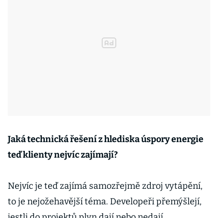
Jaká technická řešení z hlediska úspory energie
teď klienty nejvíc zajímají?
Nejvíc je teď zajímá samozřejmě zdroj vytápění,
to je nejožehavější téma. Developeři přemýšlejí,
jestli do projektů plyn dají nebo nedají.