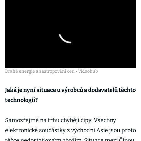
Drahé energie a zastropování cen • Videohub
Jaká je nyní situace u výrobců a dodavatelů těchto
technologií?
Samozřejmě na trhu chybějí čipy. Všechny
elektronické součástky z východní Asie jsou proto
těžce nedostatkovým zbožím. Situace mezi Čínou