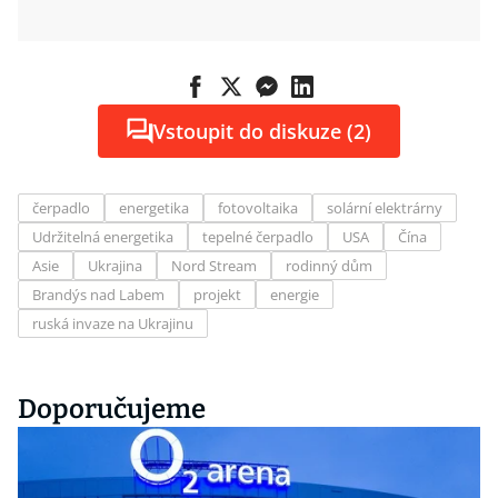
Vstoupit do diskuze (2)
čerpadlo
energetika
fotovoltaika
solární elektrárny
Udržitelná energetika
tepelné čerpadlo
USA
Čína
Asie
Ukrajina
Nord Stream
rodinný dům
Brandýs nad Labem
projekt
energie
ruská invaze na Ukrajinu
Doporučujeme