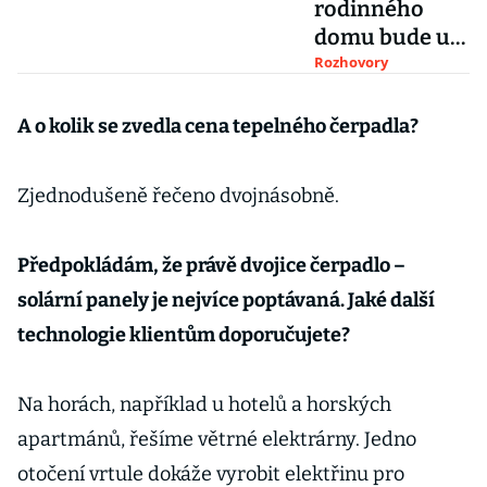
rodinného
domu bude už
jen pro
Rozhovory
nejbohatší,
říká šéf
A o kolik se zvedla cena tepelného čerpadla?
stavebnin Pro-
Doma Mařinec
Zjednodušeně řečeno dvojnásobně.
Předpokládám, že právě dvojice čerpadlo –
solární panely je nejvíce poptávaná. Jaké další
technologie klientům doporučujete?
Na horách, například u hotelů a horských
apartmánů, řešíme větrné elektrárny. Jedno
otočení vrtule dokáže vyrobit elektřinu pro