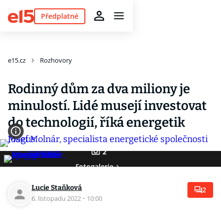
Předplatné
e15.cz
Rozhovory
Rodinný dům za dva miliony je
minulostí. Lidé musejí investovat
do technologií, říká energetik
2
Fotogalerie
Lucie Staňková
2
6. listopadu 2022
·
10:00