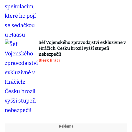
Šéf Vojenského zpravodajství exkluzivně v
Hráčích: Česku hrozil vyšší stupeň
nebezpečí!
Blesk hráči