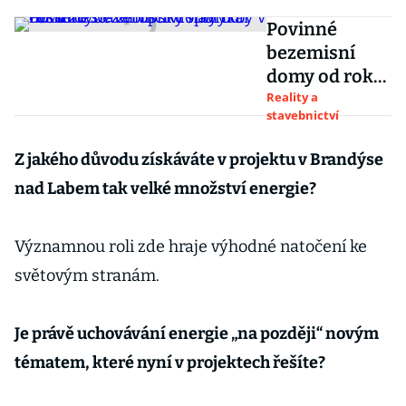
Povinné
bezemisní
domy od roku
2030.
Reality a
stavebnictví
Evropský
návrh by v
Z jakého důvodu získáváte v projektu v Brandýse
českém
nad Labem tak velké množství energie?
stavebnictví
spolykal
miliardy
Významnou roli zde hraje výhodné natočení ke
světovým stranám.
Je právě uchovávání energie „na později“ novým
tématem, které nyní v projektech řešíte?