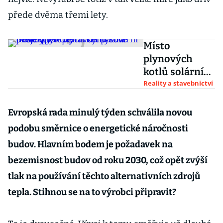
přede dvěma třemi lety.
Místo
plynových
kotlů solární
panely a
Reality a stavebnictví
tepelná
čerpadla.
Evropská rada minulý týden schválila novou
Developeři
podobu směrnice o energetické náročnosti
upravují
budov. Hlavním bodem je požadavek na
bytové
bezemisnost budov od roku 2030, což opět zvýší
projekty
tlak na používání těchto alternativních zdrojů
tepla. Stihnou se na to výrobci připravit?