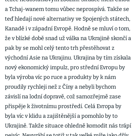
a Tchaj-wanem tomu vůbec neprospívá. Takže se
teď hledají nové alternativy ve Spojených státech,
Kanadě i v západní Evropě. Hodně se mluví o tom,
že v blízké době snad už válka na Ukrajině skončí a
pak by se mohl celý tento trh přestěhovat z
východní Asie na Ukrajinu. Ukrajina by tím získala
nový ekonomický impulz, pro střední Evropu by
byla výroba víc po ruce a produkty by k nám
proudily rychleji než z Číny a nebyli bychom
závislí na lodní dopravě, což samozřejmě zase
přispěje k životnímu prostředí. Celá Evropa by
byla víc v klidu a zajištěnější a pomohlo by to
Ukrajině. Takže situace ohledně komodit nás trápí
nejvíc. Nevyrábí se totiž v tak velké míře jako dřív