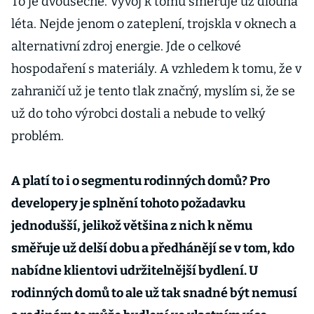
To je dvousečné. Vývoj k tomu směřuje už dlouhá
léta. Nejde jenom o zateplení, trojskla v oknech a
alternativní zdroj energie. Jde o celkové
hospodaření s materiály. A vzhledem k tomu, že v
zahraničí už je tento tlak značný, myslím si, že se
už do toho výrobci dostali a nebude to velký
problém.
A platí to i o segmentu rodinných domů? Pro
developery je splnění tohoto požadavku
jednodušší, jelikož většina z nich k němu
směřuje už delší dobu a předhánějí se v tom, kdo
nabídne klientovi udržitelnější bydlení. U
rodinných domů to ale už tak snadné být nemusí