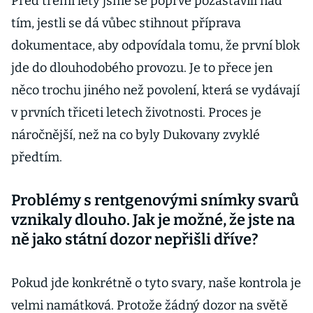
Před třemi lety jsme se poprvé pozastavili nad
tím, jestli se dá vůbec stihnout příprava
dokumentace, aby odpovídala tomu, že první blok
jde do dlouhodobého provozu. Je to přece jen
něco trochu jiného než povolení, která se vydávají
v prvních třiceti letech životnosti. Proces je
náročnější, než na co byly Dukovany zvyklé
předtím.
Problémy s rentgenovými snímky svarů
vznikaly dlouho. Jak je možné, že jste na
ně jako státní dozor nepřišli dříve?
Pokud jde konkrétně o tyto svary, naše kontrola je
velmi namátková. Protože žádný dozor na světě