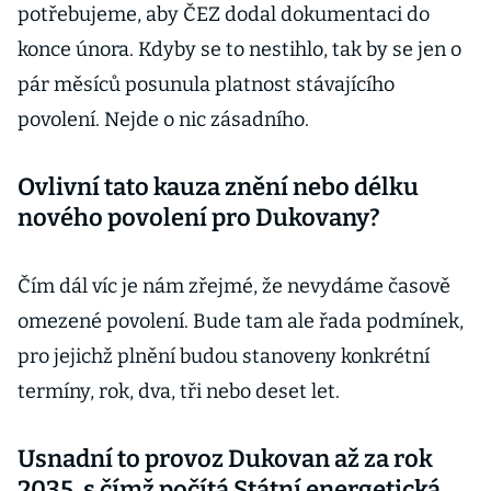
potřebujeme, aby ČEZ dodal dokumentaci do
konce února. Kdyby se to nestihlo, tak by se jen o
pár měsíců posunula platnost stávajícího
povolení. Nejde o nic zásadního.
Ovlivní tato kauza znění nebo délku
nového povolení pro Dukovany?
Čím dál víc je nám zřejmé, že nevydáme časově
omezené povolení. Bude tam ale řada podmínek,
pro jejichž plnění budou stanoveny konkrétní
termíny, rok, dva, tři nebo deset let.
Usnadní to provoz Dukovan až za rok
2035, s čímž počítá Státní energetická