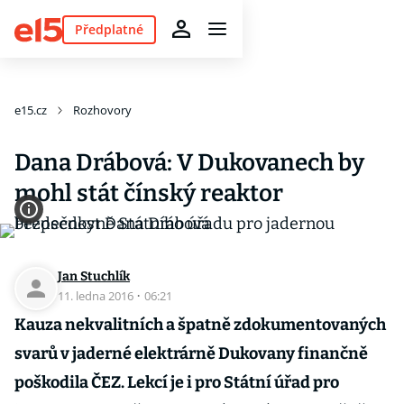
Předplatné
e15.cz
Rozhovory
Dana Drábová: V Dukovanech by
mohl stát čínský reaktor
Jan Stuchlík
11. ledna 2016
·
06:21
Kauza nekvalitních a špatně zdokumentovaných
svarů v jaderné elektrárně Dukovany finančně
poškodila ČEZ. Lekcí je i pro Státní úřad pro