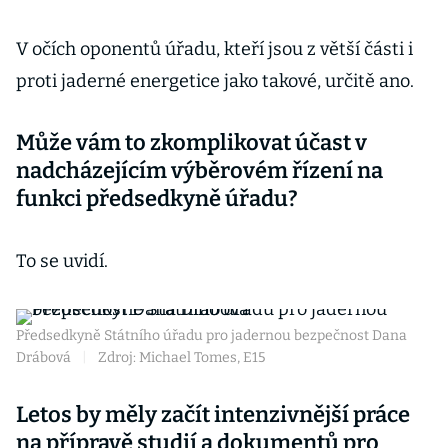
V očích oponentů úřadu, kteří jsou z větší části i
proti jaderné energetice jako takové, určitě ano.
Může vám to zkomplikovat účast v
nadcházejícím výběrovém řízení na
funkci předsedkyně úřadu?
To se uvidí.
Předsedkyně Státního úřadu pro jadernou bezpečnost Dana
Drábová
|
Zdroj: Michael Tomes, E15
Letos by měly začít intenzivnější práce
na přípravě studií a dokumentů pro