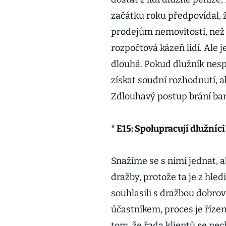
začátku roku předpovídal, 
prodejům nemovitostí, než 
rozpočtová kázeň lidí. Ale j
dlouhá. Pokud dlužník nesp
získat soudní rozhodnutí, 
Zdlouhavý postup brání ba
* E15: Spolupracují dlužníci
Snažíme se s nimi jednat, 
dražby, protože ta je z hled
souhlasili s dražbou dobro
účastníkem, proces je říze
tom, že řada klientů se ne