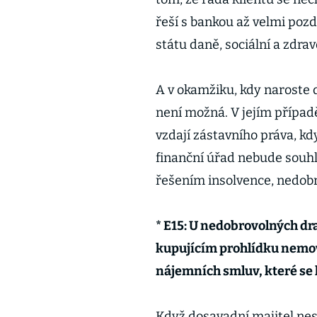
řeší s bankou až velmi pozdě
státu daně, sociální a zdrav
A v okamžiku, kdy naroste d
není možná. V jejím případě
vzdají zástavního práva, k
finanční úřad nebude souhla
řešením insolvence, nedob
* E15: U nedobrovolných dr
kupujícím prohlídku nemov
nájemních smluv, které se 
Když dosavadní majitel nes