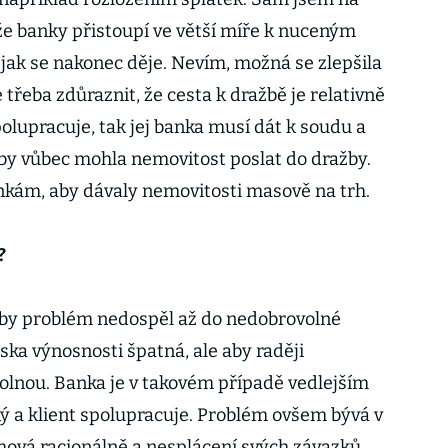
že banky přistoupí ve větší míře k nuceným
jak se nakonec děje. Nevím, možná se zlepšila
e třeba zdůraznit, že cesta k dražbě je relativně
olupracuje, tak jej banka musí dát k soudu a
aby vůbec mohla nemovitost poslat do dražby.
nkám, aby dávaly nemovitosti masově na trh.
?
aby problém nedospěl až do nedobrovolné
iska výnosnosti špatná, ale aby raději
volnou. Banka je v takovém případě vedlejším
ný a klient spolupracuje. Problém ovšem bývá v
chová racionálně a nesplácení svých závazků