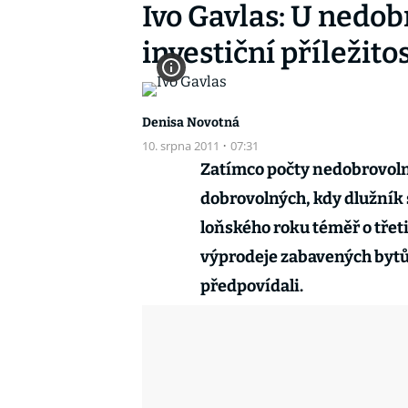
Ivo Gavlas: U nedob
investiční příležitos
Denisa Novotná
10. srpna 2011
·
07:31
Zatímco počty nedobrovolný
dobrovolných, kdy dlužník 
loňského roku téměř o třet
výprodeje zabavených bytů
předpovídali.