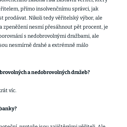
řitelem, přímo insolvenčnímu správci, jak
prodávat. Nikoli tedy věřitelský výbor, ale
 na zpeněžení nesmí přesáhnout pět procent, je
v porovnání s nedobrovolnými dražbami, ale
 jsou nesmírně drahé a extrémně málo
dobrovolných a nedobrovolných dražeb?
rát víc.
í banky?
teční, protože jsou zajištěnými věřiteli. Ale