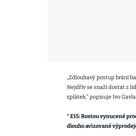
„Zdlouhavý postup brání ba
Nejdřív se snaží dostat z l
splátek,“ popisuje Ivo Gavla
* E15: Rostou vynucené pr
dlouho avizované výprodej