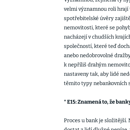
velmi významnou roli hrají 
spotřebitelské úvěry zajišt
nemovitosti, které se pohy
nacházejí v chudších krají
společností, které teď doch
anebo nedobrovolné dražby, 
k nepříliš drahým nemovit
nastaveny tak, aby lidé ned
těmito typy nebankovních 
* E15: Znamená to, že banky
Proces u bank je složitější.
dostat z lidí dlužné peníze