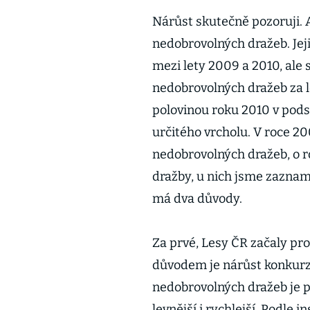
Nárůst skutečně pozoruji. A
nedobrovolných dražeb. Jeji
mezi lety 2009 a 2010, ale 
nedobrovolných dražeb za le
polovinou roku 2010 v pods
určitého vrcholu. V roce 20
nedobrovolných dražeb, o r
dražby, u nich jsme zaznam
má dva důvody.
Za prvé, Lesy ČR začaly p
důvodem je nárůst konkurzní
nedobrovolných dražeb je po
levnější i rychlejší. Podle 