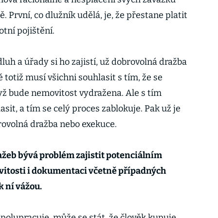
. První, co dlužník udělá, je, že přestane platit
otní pojištění.
luh a úřady si ho zajistí, už dobrovolná dražba
 totiž musí všichni souhlasit s tím, že se
dyž bude nemovitost vydražena. Ale s tím
sit, a tím se celý proces zablokuje. Pak už je
rovolná dražba nebo exekuce.
ažeb bývá problém zajistit potenciálním
itosti i dokumentaci včetně případných
k ní vážou.
polupracuje, může se stát, že člověk kupuje