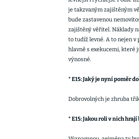
je takzvaným zajištěným vě
bude zastavenou nemovitost 
zajištěný věřitel. Náklady
to tudíž levné. A to nejen 
hlavně s exekucemi, které
výnosné.
* E15: Jaký je nyní poměr 
Dobrovolných je zhruba třik
* E15: Jakou roli v nich hraj
Významnou, zejména ty hypo