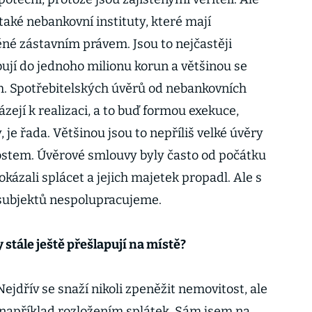
také nebankovní instituty, které mají
ěné zástavním právem. Jsou to nejčastěji
bují do jednoho milionu korun a většinou se
ch. Spotřebitelských úvěrů od nebankovních
ázejí k realizaci, a to buď formou exekuce,
je řada. Většinou jsou to nepříliš velké úvěry
ostem. Úvěrové smlouvy byly často od počátku
okázali splácet a jejich majetek propadl. Ale s
subjektů nespolupracujeme.
 stále ještě přešlapují na místě?
 Nejdřív se snaží nikoli zpeněžit nemovitost, ale
, například rozložením splátek. Sám jsem na