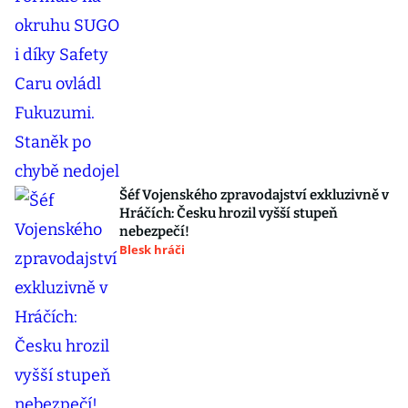
Šéf Vojenského zpravodajství exkluzivně v
Hráčích: Česku hrozil vyšší stupeň
nebezpečí!
Blesk hráči