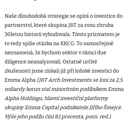
Naše dlouhodobá strategie se opírá o investice do
partnerství, které skupina J&T za svou zhruba
30letou historii vybudovala. Tímto prizmatem je
to tedy spíše otázka na KKCG. To samozřejmě
neznamená, že bychom sektor v rámci due
diligence neanalyzovali. Ostatně určité
zkušenosti jsme získali již při loňské investici do
Emma Alpha
(J&T Arch Investments se loni za 2,5
miliardy korun stal minoritním podílníkem Emma
Alpha Holdingu, hlavní investiční platformy
skupiny Emma Capital podnikatele Jiřího Šmejce.
Výše jeho podílu činí 8,1 procenta, pozn. red.)
.