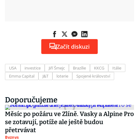
Začít diskuzi
USA
investice
Jiří Šmejc
Brazílie
KKCG
Itálie
Emma Capital
J&T
loterie
Spojené království
Doporučujeme
Měsíc po požáru ve Zlíně. Vasky a Alpine Pro
se zotavují, potíže ale ještě budou
přetrvávat
Byznys