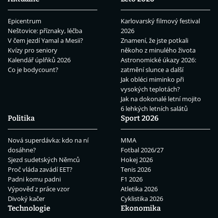
Epicentrum
Karlovarský filmový festival
Neštovice: příznaky, léčba
2026
V čem jezdí Yamal a Mesii?
Znamení, že jste potkali
Kvízy pro seniory
někoho z minulého života
Kalendář úplňků 2026
Astronomické úkazy 2026:
Co je bodycount?
zatmění slunce a další
Jak obléci miminko při
vysokých teplotách?
Jak na dokonalé letní mojito
6 lehkých letních salátů
Politika
Sport 2026
Nová superdávka: kdo na ní
MMA
dosáhne?
Fotbal 2026/27
Sjezd sudetských Němců
Hokej 2026
Proč vláda zavádí EET?
Tenis 2026
Padni komu padni
F1 2026
Výpověď z práce vzor
Atletika 2026
Divoký kačer
Cyklistika 2026
Technologie
Ekonomika