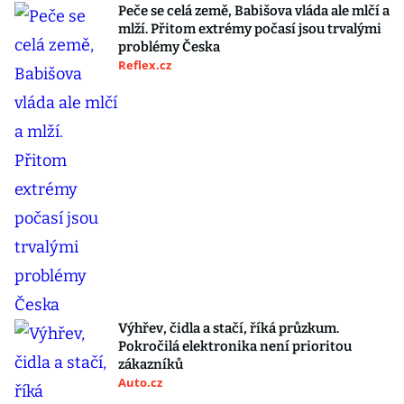
Peče se celá země, Babišova vláda ale mlčí a
mlží. Přitom extrémy počasí jsou trvalými
problémy Česka
Reflex.cz
Výhřev, čidla a stačí, říká průzkum.
Pokročilá elektronika není prioritou
zákazníků
Auto.cz