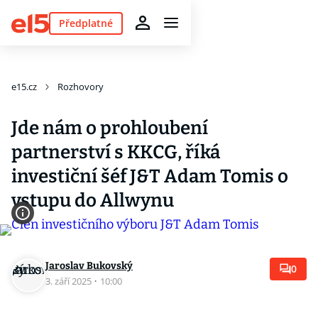
Předplatné
e15.cz
Rozhovory
Jde nám o prohloubení
partnerství s KKCG, říká
investiční šéf J&T Adam Tomis o
vstupu do Allwynu
Jaroslav Bukovský
0
3. září 2025
·
10:00