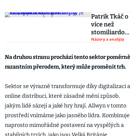
Patrik Tkáč o
více než
stomiliardov
ém J&T ARCH:
Názory a analýzy
Je čas, aby do
fondu
Na druhou stranu prochází tento sektor poměrně
vstoupily
razantním přerodem, který může proměnit trh.
další
podnikatelsk
Sektor se výrazně transformuje díky digitalizaci a
é rodiny
online distribuci, které zásadně mění způsob,
jakým lidé sázejí a jaké hry hrají. Allwyn v tomto
prostředí vnímáme jako jasného lídra. Kombinuje
naprosto mimořádné postavení na vyspělých a
stabilních trzích, jako jsou Velká Británie,