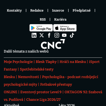
Kontakty
Redakce
Inzerce
Předplatné
RSS
Kariéra
Další témata z našich webů
Moje Psychologie
Blesk Tlapky
Hráči na Blesku
iSport
Fantasy
Spotřebitelské testy
Blesku
Nemovitosti
Psychologika - podcast rozbíjející
psychologické mýty
Fotbalové přestupy
ONLINE
Eventový prostor Level 9
OKTAGON 92: Szabová
vs. Pudilová
Chance Liga 2026/27
Aktuálně
Léto 2026