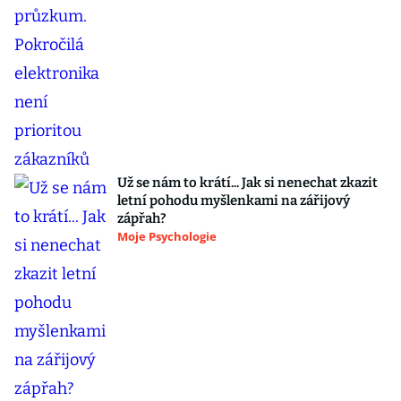
Už se nám to krátí... Jak si nenechat zkazit
letní pohodu myšlenkami na zářijový
zápřah?
Moje Psychologie