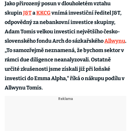
Jako přirozený posun v dlouholetém vztahu
skupin
J&T
a
KKCG
vnímá investiční ředitel J&T,
odpovědný za nebankovní investice skupiny,
Adam Tomis velkou investici největšího česko-
slovenského fondu Arch do sázkařského
Allwynu
.
„To samozřejmě neznamená, že bychom sektor v
rámci due diligence neanalyzovali. Ostatně
určité zkušenosti jsme získali již při loňské
investici do Emma Alpha,“ říká o nákupu podílu v
Allwynu Tomis.