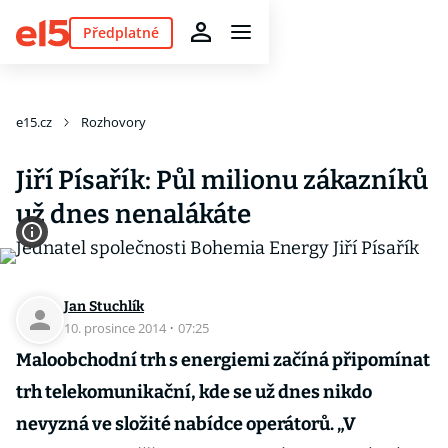
Předplatné
e15.cz
Rozhovory
Jiří Písařík: Půl milionu zákazníků
už dnes nenalákáte
Jan Stuchlík
10. prosince 2014
·
07:25
Maloobchodní trh s energiemi začíná připomínat
trh telekomunikační, kde se už dnes nikdo
nevyzná ve složité nabídce operátorů. „V