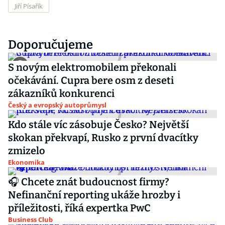
Jiří Písařík
Doporučujeme
S novým elektromobilem překonali
očekávání. Cupra bere osm z deseti
zákazníků konkurenci
Český a evropský autoprůmysl
Kdo stále víc zásobuje Česko? Největší
skokan překvapí, Rusko z první dvacítky
zmizelo
Ekonomika
🎧 Chcete znát budoucnost firmy?
Nefinanční reporting ukáže hrozby i
příležitosti, říká expertka PwC
Business Club