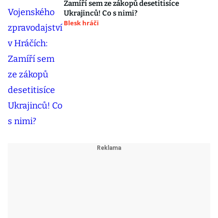
Zamíří sem ze zákopů desetitisíce
Ukrajinců! Co s nimi?
Blesk hráči