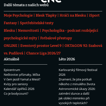
Další témata z našich webů
Moje Psychologie
Blesk Tlapky
Hráči na Blesku
iSport
Fantasy
Spotřebitelské testy
Blesku
Nemovitosti
Psychologika - podcast rozbíjející
psychologické mýty
Fotbalové přestupy
ONLINE
Eventový prostor Level 9
OKTAGON 92: Szabová
vs. Pudilová
Chance Liga 2026/27
Aktuálně
Léto 2026
Epicentrum
Karlovarský filmový festival
Neštovice: příznaky, léčba
2026
V čem jezdí Yamal a Mesii?
Znamení, že jste potkali
Kvízy pro seniory
někoho z minulého života
Kalendář úplňků 2026
Astronomické úkazy 2026:
Co je bodycount?
zatmění slunce a další
Jak obléci miminko při
vysokých teplotách?