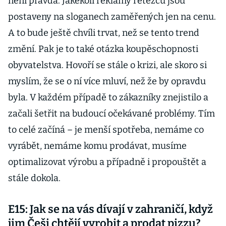
není pravda. Jakékoli reklamy řetězců jsou
postaveny na sloganech zaměřených jen na cenu.
A to bude ještě chvíli trvat, než se tento trend
změní. Pak je to také otázka koupěschopnosti
obyvatelstva. Hovoří se stále o krizi, ale skoro si
myslím, že se o ní více mluví, než že by opravdu
byla. V každém případě to zákazníky znejistilo a
začali šetřit na budoucí očekávané problémy. Tím
to celé začíná – je menší spotřeba, nemáme co
vyrábět, nemáme komu prodávat, musíme
optimalizovat výrobu a případně i propouštět a
stále dokola.
E15: Jak se na vás dívají v zahraničí, když
jim Češi chtějí vyrobit a prodat pizzu?