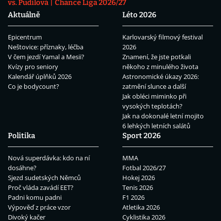
vs. Pudilová
Chance Liga 2026/27
Aktuálně
Léto 2026
Epicentrum
Karlovarský filmový festival
Neštovice: příznaky, léčba
2026
V čem jezdí Yamal a Mesii?
Znamení, že jste potkali
Kvízy pro seniory
někoho z minulého života
Kalendář úplňků 2026
Astronomické úkazy 2026:
Co je bodycount?
zatmění slunce a další
Jak obléci miminko při
vysokých teplotách?
Jak na dokonalé letní mojito
6 lehkých letních salátů
Politika
Sport 2026
Nová superdávka: kdo na ní
MMA
dosáhne?
Fotbal 2026/27
Sjezd sudetských Němců
Hokej 2026
Proč vláda zavádí EET?
Tenis 2026
Padni komu padni
F1 2026
Výpověď z práce vzor
Atletika 2026
Divoký kačer
Cyklistika 2026