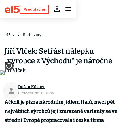
Předplatné
e15.cz
Rozhovory
Jiří Vlček: Setřást nálepku
„výrobce z Východu“ je náročné
Dušan Kütner
6. června 2013
·
10:19
Ačkoli je pizza národním jídlem Italů, mezi pět
největších výrobců její zmrazené varianty se ve
střední Evropě propracovala i česká firma