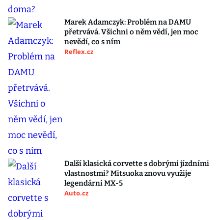
Marek Adamczyk: Problém na DAMU
přetrvává. Všichni o něm vědí, jen moc
nevědí, co s ním
Reflex.cz
Další klasická corvette s dobrými jízdními
vlastnostmi? Mitsuoka znovu využije
legendární MX-5
Auto.cz