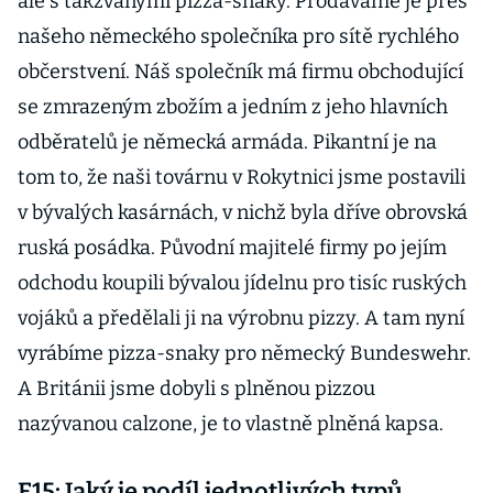
ale s takzvanými pizza-snaky. Prodáváme je přes
našeho německého společníka pro sítě rychlého
občerstvení. Náš společník má firmu obchodující
se zmrazeným zbožím a jedním z jeho hlavních
odběratelů je německá armáda. Pikantní je na
tom to, že naši továrnu v Rokytnici jsme postavili
v bývalých kasárnách, v nichž byla dříve obrovská
ruská posádka. Původní majitelé firmy po jejím
odchodu koupili bývalou jídelnu pro tisíc ruských
vojáků a předělali ji na výrobnu pizzy. A tam nyní
vyrábíme pizza-snaky pro německý Bundeswehr.
A Británii jsme dobyli s plněnou pizzou
nazývanou calzone, je to vlastně plněná kapsa.
E15: Jaký je podíl jednotlivých typů