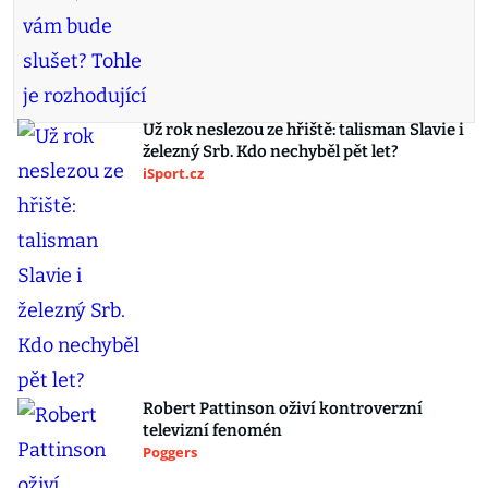
Už rok neslezou ze hřiště: talisman Slavie i
železný Srb. Kdo nechyběl pět let?
iSport.cz
Robert Pattinson oživí kontroverzní
televizní fenomén
Poggers