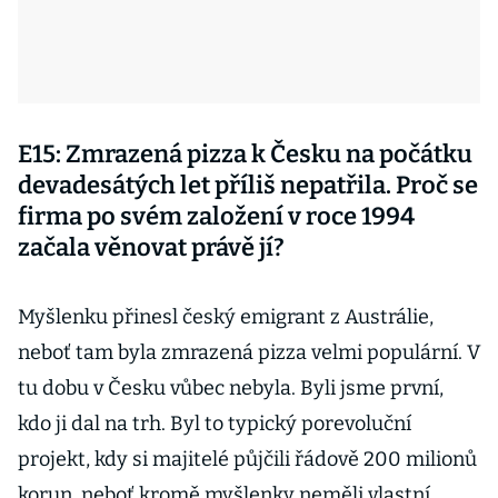
E15: Zmrazená pizza k Česku na počátku
devadesátých let příliš nepatřila. Proč se
firma po svém založení v roce 1994
začala věnovat právě jí?
Myšlenku přinesl český emigrant z Austrálie,
neboť tam byla zmrazená pizza velmi populární. V
tu dobu v Česku vůbec nebyla. Byli jsme první,
kdo ji dal na trh. Byl to typický porevoluční
projekt, kdy si majitelé půjčili řádově 200 milionů
korun, neboť kromě myšlenky neměli vlastní