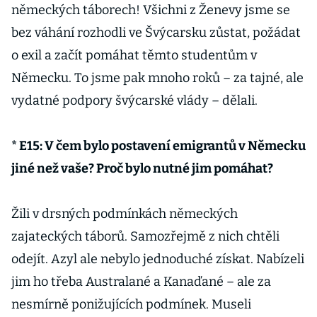
německých táborech! Všichni z Ženevy jsme se
bez váhání rozhodli ve Švýcarsku zůstat, požádat
o exil a začít pomáhat těmto studentům v
Německu. To jsme pak mnoho roků – za tajné, ale
vydatné podpory švýcarské vlády – dělali.
* E15: V čem bylo postavení emigrantů v Německu
jiné než vaše? Proč bylo nutné jim pomáhat?
Žili v drsných podmínkách německých
zajateckých táborů. Samozřejmě z nich chtěli
odejít. Azyl ale nebylo jednoduché získat. Nabízeli
jim ho třeba Australané a Kanaďané – ale za
nesmírně ponižujících podmínek. Museli