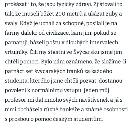
prokázat i to, že jsou fyzicky zdraví. Zjišťovali to
tak, že museli běžet 200 metrů a ukázat zuby a
svaly. Když je uznali za schopné, posílali je na
farmy daleko od civilizace, kam jim, pokud se
pamatuji, házeli poštu v dlouhých intervalech
vrtulníky. Čili my šťastní ve Švýcarsku jsme jim
chtěli pomoci. Bylo nám oznámeno, že složíme-li
patnáct set švýcarských franků za každého
studenta, kterého jsme chtěli pozvat, dostanou
povolení k normálnímu vstupu. Jeden můj
profesor mi dal mnoho svých navštívenek a já s
nimi obcházela různé bankéře a známé osobnosti
s prosbou o pomoc českým studentům.