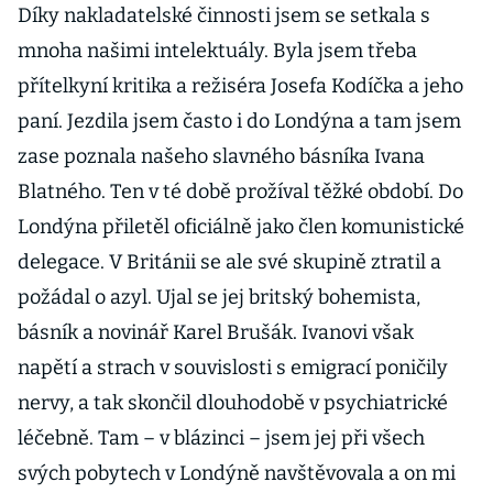
Díky nakladatelské činnosti jsem se setkala s
mnoha našimi intelektuály. Byla jsem třeba
přítelkyní kritika a režiséra Josefa Kodíčka a jeho
paní. Jezdila jsem často i do Londýna a tam jsem
zase poznala našeho slavného básníka Ivana
Blatného. Ten v té době prožíval těžké období. Do
Londýna přiletěl oficiálně jako člen komunistické
delegace. V Británii se ale své skupině ztratil a
požádal o azyl. Ujal se jej britský bohemista,
básník a novinář Karel Brušák. Ivanovi však
napětí a strach v souvislosti s emigrací poničily
nervy, a tak skončil dlouhodobě v psychiatrické
léčebně. Tam – v blázinci – jsem jej při všech
svých pobytech v Londýně navštěvovala a on mi