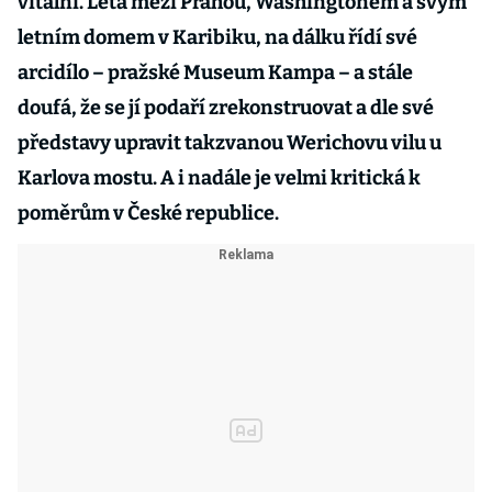
vitální. Létá mezi Prahou, Washingtonem a svým
letním domem v Karibiku, na dálku řídí své
arcidílo – pražské Museum Kampa – a stále
doufá, že se jí podaří zrekonstruovat a dle své
představy upravit takzvanou Werichovu vilu u
Karlova mostu. A i nadále je velmi kritická k
poměrům v České republice.