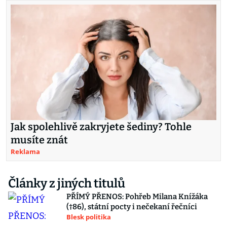
Jak spolehlivě zakryjete šediny? Tohle
musíte znát
Reklama
Články z jiných titulů
PŘÍMÝ PŘENOS: Pohřeb Milana Knížáka
(†86), státní pocty i nečekaní řečníci
Blesk politika