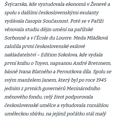
Švýcarska, kde vystudovala ekonomii v Ženevě a
spolu s dalšími československými exulanty
vydávala časopis Současnost. Poté se v Paříži
věnovala studiu dějin umění na pařížské
Sorbonně a v l’École du Louvre. Meda Mládková
založila první československé exilové
nakladatelství – Edition Sokolova, kde vydala
první knihu o Toyen, napsanou André Bretonem,
básně Ivana Blatného a Peroutkova díla. Spolu se
svým manželem Janem, který byl po roce 1945
jedním z prvních guvernérů Mezinárodního
měnového fondu, celý život podporovala
československé umělce a vybudovala rozsáhlou
uměleckou sbírku, na jejímž počátku stál malý