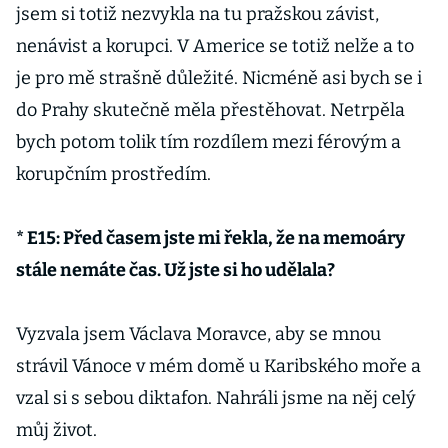
jsem si totiž nezvykla na tu pražskou závist,
nenávist a korupci. V Americe se totiž nelže a to
je pro mě strašně důležité. Nicméně asi bych se i
do Prahy skutečně měla přestěhovat. Netrpěla
bych potom tolik tím rozdílem mezi férovým a
korupčním prostředím.
* E15: Před časem jste mi řekla, že na memoáry
stále nemáte čas. Už jste si ho udělala?
Vyzvala jsem Václava Moravce, aby se mnou
strávil Vánoce v mém domě u Karibského moře a
vzal si s sebou diktafon. Nahráli jsme na něj celý
můj život.