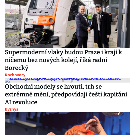
Supermoderní vlaky budou Praze i kraji k
ničemu bez nových kolejí, říká radní
Borecký
Rozhovory
Obchodní modely se hroutí, trh se
extrémně mění, předpovídají čeští kapitáni
AI revoluce
Byznys