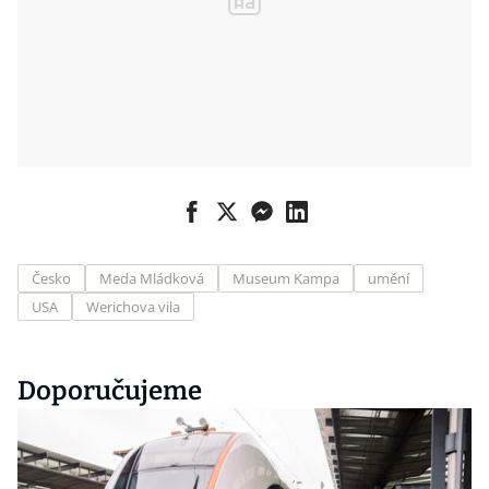
Česko
Meda Mládková
Museum Kampa
umění
USA
Werichova vila
Doporučujeme