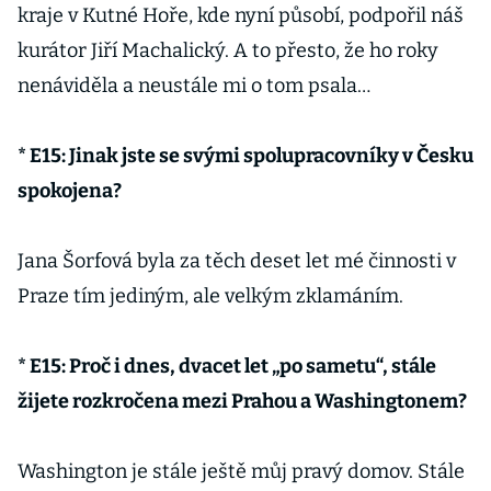
kraje v Kutné Hoře, kde nyní působí, podpořil náš
kurátor Jiří Machalický. A to přesto, že ho roky
nenáviděla a neustále mi o tom psala…
* E15: Jinak jste se svými spolupracovníky v Česku
spokojena?
Jana Šorfová byla za těch deset let mé činnosti v
Praze tím jediným, ale velkým zklamáním.
* E15: Proč i dnes, dvacet let „po sametu“, stále
žijete rozkročena mezi Prahou a Washingtonem?
Washington je stále ještě můj pravý domov. Stále