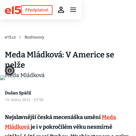
Předplatné
e15.cz
Rozhovory
Meda Mládková: V Americe se
nelže
Dušan Spáčil
19. ledna 2012
·
07:56
Nejslavnější česká mecenáška umění
Meda
Mládková
je i v pokročilém věku nesmírně