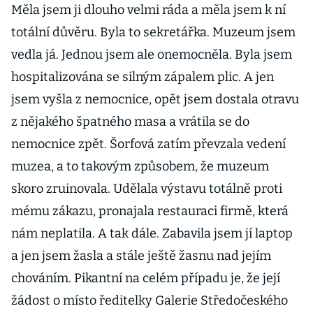
Měla jsem ji dlouho velmi ráda a měla jsem k ní
totální důvěru. Byla to sekretářka. Muzeum jsem
vedla já. Jednou jsem ale onemocněla. Byla jsem
hospitalizována se silným zápalem plic. A jen
jsem vyšla z nemocnice, opět jsem dostala otravu
z nějakého špatného masa a vrátila se do
nemocnice zpět. Šorfová zatím převzala vedení
muzea, a to takovým způsobem, že muzeum
skoro zruinovala. Udělala výstavu totálně proti
mému zákazu, pronajala restauraci firmě, která
nám neplatila. A tak dále. Zabavila jsem jí laptop
a jen jsem žasla a stále ještě žasnu nad jejím
chováním. Pikantní na celém případu je, že její
žádost o místo ředitelky Galerie Středočeského