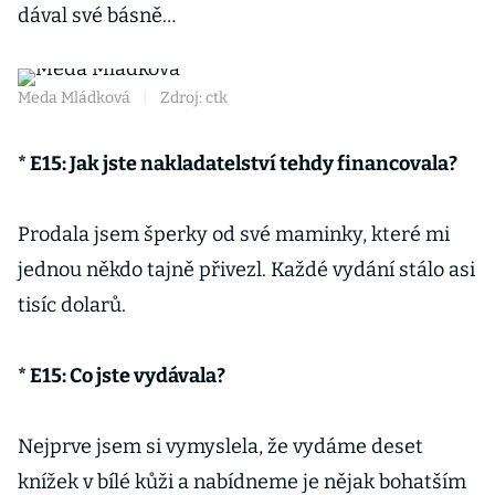
dával své básně…
Meda Mládková
|
Zdroj: ctk
* E15: Jak jste nakladatelství tehdy financovala?
Prodala jsem šperky od své maminky, které mi
jednou někdo tajně přivezl. Každé vydání stálo asi
tisíc dolarů.
* E15: Co jste vydávala?
Nejprve jsem si vymyslela, že vydáme deset
knížek v bílé kůži a nabídneme je nějak bohatším