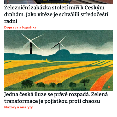
Železniční zakázka století míří k Českým
drahám. Jako vítěze je schválili středočeští
radní
Doprava a logistika
Jedna česká iluze se právě rozpadá. Zelená
transformace je pojistkou proti chaosu
Názory a analýzy