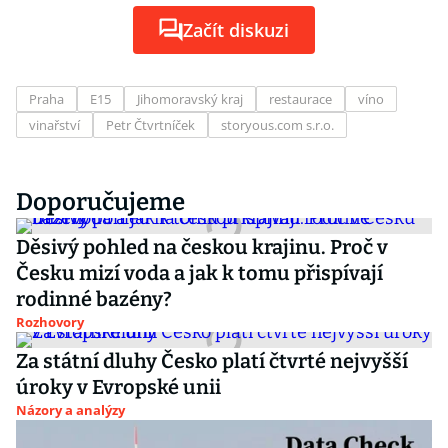
Začít diskuzi
Praha
E15
Jihomoravský kraj
restaurace
víno
vinařství
Petr Čtvrtníček
storyous.com s.r.o.
Doporučujeme
Děsivý pohled na českou krajinu. Proč v
Česku mizí voda a jak k tomu přispívají
rodinné bazény?
Rozhovory
Za státní dluhy Česko platí čtvrté nejvyšší
úroky v Evropské unii
Názory a analýzy