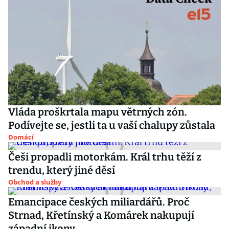
Vláda proškrtala mapu větrných zón.
Podívejte se, jestli ta u vaší chalupy zůstala
Domácí
Češi propadli motorkám. Král trhu těží z
trendu, který jiné děsí
Obchod a služby
Emancipace českých miliardářů. Proč
Strnad, Křetínský a Komárek nakupují
západní ikony