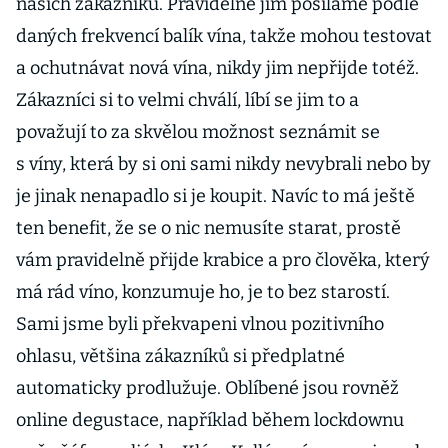
našich zákazníků. Pravidelně jim posíláme podle
daných frekvencí balík vína, takže mohou testovat
a ochutnávat nová vína, nikdy jim nepřijde totéž.
Zákazníci si to velmi chválí, líbí se jim to a
považují to za skvělou možnost seznámit se
s víny, která by si oni sami nikdy nevybrali nebo by
je jinak nenapadlo si je koupit. Navíc to má ještě
ten benefit, že se o nic nemusíte starat, prostě
vám pravidelně přijde krabice a pro člověka, který
má rád víno, konzumuje ho, je to bez starostí.
Sami jsme byli překvapeni vlnou pozitivního
ohlasu, většina zákazníků si předplatné
automaticky prodlužuje. Oblíbené jsou rovněž
online degustace, například během lockdownu