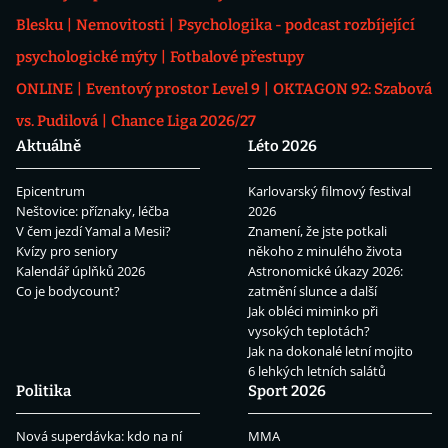
Blesku
Nemovitosti
Psychologika - podcast rozbíjející
psychologické mýty
Fotbalové přestupy
ONLINE
Eventový prostor Level 9
OKTAGON 92: Szabová
vs. Pudilová
Chance Liga 2026/27
Aktuálně
Léto 2026
Epicentrum
Karlovarský filmový festival
Neštovice: příznaky, léčba
2026
V čem jezdí Yamal a Mesii?
Znamení, že jste potkali
Kvízy pro seniory
někoho z minulého života
Kalendář úplňků 2026
Astronomické úkazy 2026:
Co je bodycount?
zatmění slunce a další
Jak obléci miminko při
vysokých teplotách?
Jak na dokonalé letní mojito
6 lehkých letních salátů
Politika
Sport 2026
Nová superdávka: kdo na ní
MMA