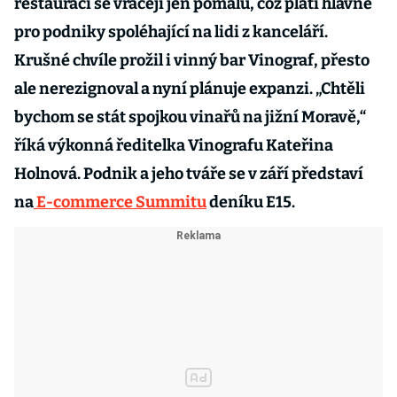
restaurací se vracejí jen pomalu, což platí hlavně
pro podniky spoléhající na lidi z kanceláří.
Krušné chvíle prožil i vinný bar Vinograf, přesto
ale nerezignoval a nyní plánuje expanzi. „Chtěli
bychom se stát spojkou vinařů na jižní Moravě,“
říká výkonná ředitelka Vinografu Kateřina
Holnová. Podnik a jeho tváře se v září představí
na
E-commerce Summitu
deníku E15.