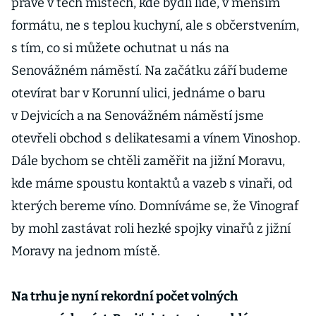
právě v těch místech, kde bydlí lidé, v menším
formátu, ne s teplou kuchyní, ale s občerstvením,
s tím, co si můžete ochutnat u nás na
Senovážném náměstí. Na začátku září budeme
otevírat bar v Korunní ulici, jednáme o baru
v Dejvicích a na Senovážném náměstí jsme
otevřeli obchod s delikatesami a vínem Vinoshop.
Dále bychom se chtěli zaměřit na jižní Moravu,
kde máme spoustu kontaktů a vazeb s vinaři, od
kterých bereme víno. Domníváme se, že Vinograf
by mohl zastávat roli hezké spojky vinařů z jižní
Moravy na jednom místě.
Na trhu je nyní rekordní počet volných