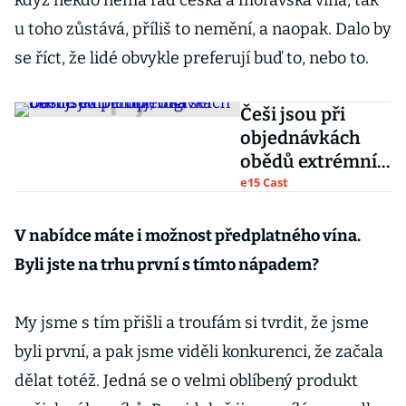
když někdo nemá rád česká a moravská vína, tak
u toho zůstává, příliš to nemění, a naopak. Dalo by
se říct, že lidé obvykle preferují buď to, nebo to.
Češi jsou při
objednávkách
obědů extrémní,
říká šéf Dáme
e15 Cast
jídlo Filip Fingl
V nabídce máte i možnost předplatného vína.
Byli jste na trhu první s tímto nápadem?
My jsme s tím přišli a troufám si tvrdit, že jsme
byli první, a pak jsme viděli konkurenci, že začala
dělat totéž. Jedná se o velmi oblíbený produkt