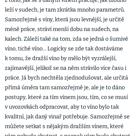
z toho, jak se s daným vínem pracuje, jak dlouho
leží v sudech, je tam zkrátka mnoho parametrů.
Samozřejmě s víny, která jsou levnější, je určitě
méně práce, stráví menší dobu na sudech, na
kalech. Záleží také na tom, zda se jedná o šumivé
víno, tiché víno… Logicky se zde tak dostáváme
k tomu, že dražší víno by mělo být vyzrálejší,
zajímavější, jelikož se na něm strávilo více času i
práce. Já bych nechtěla zjednodušovat, ale určitá
přímá úměra tam samozřejmě je, ale je to dáno
postupy, které za tím vínem jsou, tím, co se musí
v uvozovkách odpracovat, aby to víno bylo tak
kvalitní, jak daný vinař potřebuje. Samozřejmě se
můžete setkat s nějakým dražším vínem, které