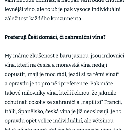
vám nebude chutnat, a naopak vám bude chutnat
levnější víno, ale to už je pak vysoce individuální
záležitost každého konzumenta.
Preferují Češi domácí, či zahraniční vína?
My máme zkušenost z baru jasnou: jsou milovníci
vína, kteří na česká a moravská vína nedají
dopustit, mají je moc rádi, jezdí si za těmi vinaři
a opravdu je to pro ně i preference. Pak máte
takové milovníky vína, kteří řeknou, že jakmile
ochutnali cokoliv ze zahraničí a „napili si“ Francii,
Itálii, Španělsko, česká vína je již neoslovují. Je to
opravdu opět velice individuální, ale většinou