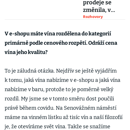
prodeje se
změnila, v
ohrožení může
Rozhovory
být i online
svět, říká
V e-shopu máte vína rozdělena do kategorií
Kapošváry ze
primárně podle cenového rozpětí. Odráží cena
Shopsysu
vína jeho kvalitu?
To je záludná otázka. Nejdřív se ještě vyjádřím
k tomu, jaká vína nabízíme v e-shopu a jaká vína
nabízíme v baru, protože to je poměrně velký
rozdíl. My jsme se v tomto směru dost poučili
právě během covidu. Na Senovážném náměstí
máme na vinném lístku až tisíc vín a naší filozofií
je, že otevíráme svět vína. Takže se snažíme