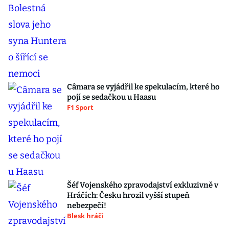
Câmara se vyjádřil ke spekulacím, které ho
pojí se sedačkou u Haasu
F1 Sport
Šéf Vojenského zpravodajství exkluzivně v
Hráčích: Česku hrozil vyšší stupeň
nebezpečí!
Blesk hráči