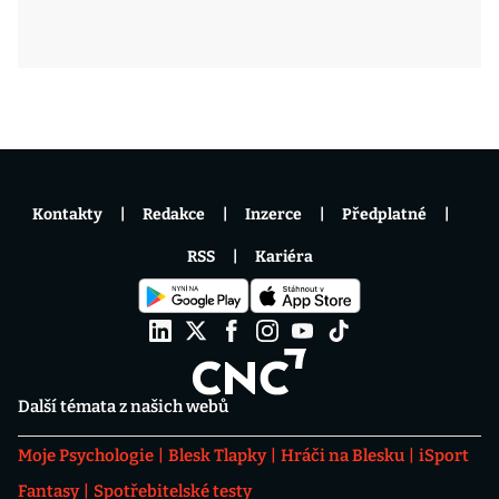
Kontakty
Redakce
Inzerce
Předplatné
RSS
Kariéra
Další témata z našich webů
Moje Psychologie
Blesk Tlapky
Hráči na Blesku
iSport
Fantasy
Spotřebitelské testy