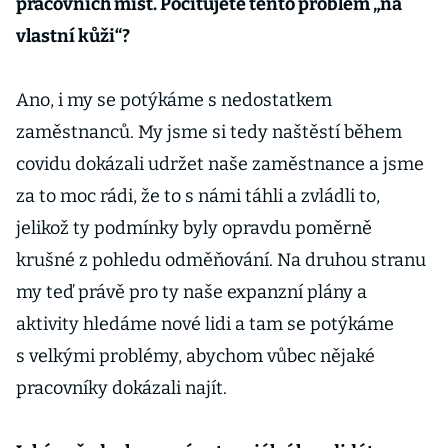
pracovních míst. Pociťujete tento problém „na
vlastní kůži“?
Ano, i my se potýkáme s nedostatkem
zaměstnanců. My jsme si tedy naštěstí během
covidu dokázali udržet naše zaměstnance a jsme
za to moc rádi, že to s námi táhli a zvládli to,
jelikož ty podmínky byly opravdu poměrně
krušné z pohledu odměňování. Na druhou stranu
my teď právě pro ty naše expanzní plány a
aktivity hledáme nové lidi a tam se potýkáme
s velkými problémy, abychom vůbec nějaké
pracovníky dokázali najít.