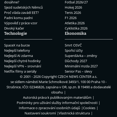
dosáhne?
Fotbal 2026/27
Sjezd sudetských Němců
Hokej 2026
Proč vláda zavádí EET?
Tenis 2026
Padni komu padni
F1 2026
Výpověď z práce vzor
Atletika 2026
Divoký kačer
Cyklistika 2026
Technologie
Ekonomika
SpaceX na burze
Smrt OSVČ
Nejlepší telefony
Spořicí účty
Nejlepší AI zdarma
Superdávka – změny
Nejlepší chytré hodinky
Důchody 2027
Nejlepší VPN – srovnání
Minimální mzda 2027
Netflix filmy a seriály
Senior Pas – slevy
© 2001 - 2026 Copyright
CZECH NEWS CENTER a.s.
se sídlem náměstí Marie Schmolkové 3493/1, 100 00 Praha 10 -
Strašnice, IČO: 02346826, zapsána v OR, sp.zn. B 19490 a dodavatelé
obsahu
Autorská práva k publikovaným materiálům
Podmínky pro užívání služby informační společnosti
Informace o zpracování osobních údajů
Cookies
Nastavení soukromí
Vlastnická struktura