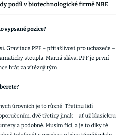
rdy podíl v biotechnologické firmě NBE
mo vypsané pozice?
í. Gravitace PPF – přitažlivost pro uchazeče –
ramaticky stoupla. Marná sláva, PPF je první
hce hrát za vítězný tým.
aberete?
ných úrovních je to různé. Třetinu lidí
ručením, dvě třetiny jinak – ať už klasickou
untery a podobně. Musím říci, a je to díky té