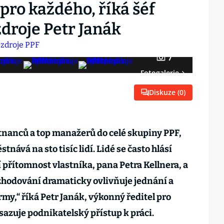
 pro každého, říká šéf
zdroje Petr Janák
7
Fotogalerie
Diskuze (
0
)
tnanců a top manažerů do celé skupiny PPF,
tnává na sto tisíc lidí. Lidé se často hlásí
 přítomnost vlastníka, pana Petra Kellnera, a
zhodování dramaticky ovlivňuje jednání a
my,“ říká Petr Janák, výkonný ředitel pro
osazuje podnikatelský přístup k práci.