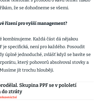
sobně telefonát s prosbou o kávu téměř nikdo
říkám, že se dohodneme se všemi.
ové řízení pro vyšší management?
é kombinujeme. Každá část dá nějakou
F je specifická, není pro každého. Posoudit
dy úplně jednoduché, zvlášť když se bavíte se
orátu, který pohovorů absolvoval stovky a
Musíme jít trochu hlouběji.
prodělal. Skupina PPF se v pololetí
 do ztráty
ankovnictví