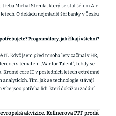
e třeba Michal Strcula, který se stal šéfem Air
i letech. O dekádu nejmladší šéf banky v Česku
potřebujete? Programátory, jak říkají všichni?
 IT. Když jsem před mnoha lety začínal v HR,
erenci s tématem „War for Talent“, tehdy se
Pu. Kromě core IT v posledních letech extrémně
 analyticích. Tím, jak se technologie stávají
 více jsou potřeba lidi, kteří dokážou zadání
 evropská akvizice. Kellnerova PPF prodá