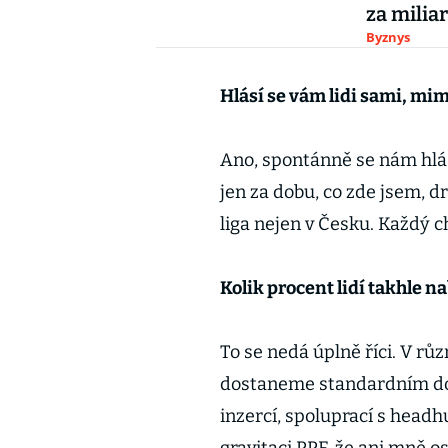
za milia
Byznys
Hlásí se vám lidi sami, mi
Ano, spontánně se nám hlás
jen za dobu, co zde jsem, d
liga nejen v Česku. Každý c
Kolik procent lidí takhle n
To se nedá úplně říci. V růz
dostaneme standardním dopo
inzercí, spoluprací s headh