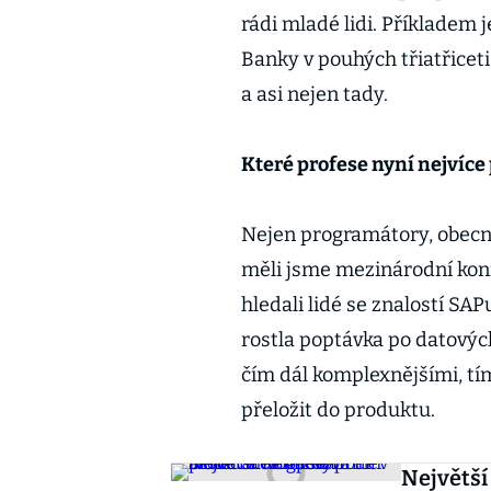
rádi mladé lidi. Příkladem j
Banky v pouhých třiatřicet
a asi nejen tady.
Které profese nyní nejvíce 
Nejen programátory, obecně
měli jsme mezinárodní konf
hledali lidé se znalostí SA
rostla poptávka po datových
čím dál komplexnějšími, tím
přeložit do produktu.
Největší