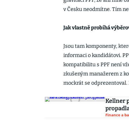
gravitaci PPF, že ani mně o
v Česku neodmítne. Tím ne
Jak vlastně probíhá výběr
Jsou tam komponenty, kter
informaci o kandidátovi. PP
kompatibilitu s PPF není vž
zkušeným manažerem z korp
mockrát se odprezentoval. 
Kellner 
propadla
Finance a b