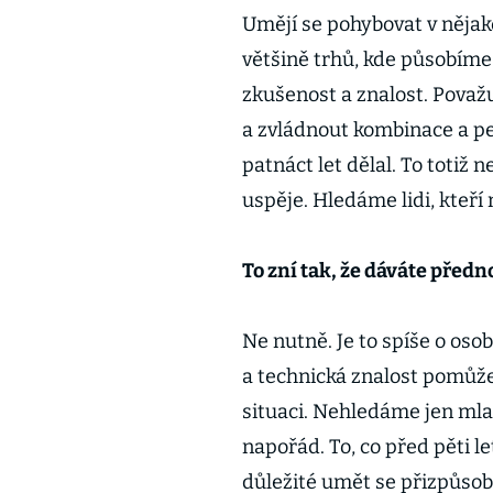
Umějí se pohybovat v nějaké
většině trhů, kde působíme,
zkušenost a znalost. Považ
a zvládnout kombinace a pe
patnáct let dělal. To totiž
uspěje. Hledáme lidi, kteří 
To zní tak, že dáváte před
Ne nutně. Je to spíše o os
a technická znalost pomůže,
situaci. Nehledáme jen mladí
napořád. To, co před pěti l
důležité umět se přizpůs