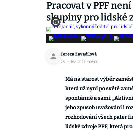
Pracovat v PPF není
skupiny pro lidské 
Tereza Zavadilová
25. ledna 2021
·
06:00
Má na starost výběr zaměs
která už nyní po světě zaměs
spontánně a sami. „Aktivní
jeho způsob uvažování i ro
rozhodování všech pater fir
lidské zdroje PPF, která pr