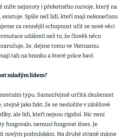
 míře nejistoty i překotného rozvoje, který na
 existuje. Spíše než lidi, kteří mají nekonečnou
ujeme za cennější schopnost učit se nové věci
rmutace událostí než to, že člověk něco
 nezaručuje, že, dejme tomu ve Vietnamu,
mají tah na branku a které práce baví.
nost mladým lidem?
obnostním typu. Samozřejmě určitá zkušenost
 stejně jako fakt, že se nesložíte v zátěžové
ky, ale lidi, kteří nejsou rigidní. Nic není
ety fungovalo, nemusí fungovat dnes. Je
obit novým podmínkám. Na druhé straně máme