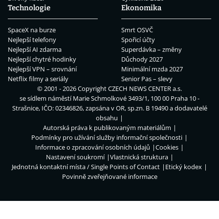
Technologie
Ekonomika
SpaceX na burze
Smrt OSVČ
Nejlepší telefony
Spořicí účty
Nejlepší AI zdarma
Superdávka – změny
Nejlepší chytré hodinky
Důchody 2027
Nejlepší VPN – srovnání
Minimální mzda 2027
Netflix filmy a seriály
Senior Pas – slevy
© 2001 - 2026 Copyright
CZECH NEWS CENTER a.s.
se sídlem náměstí Marie Schmolkové 3493/1, 100 00 Praha 10 -
Strašnice, IČO: 02346826, zapsána v OR, sp.zn. B 19490 a dodavatelé
obsahu
Autorská práva k publikovaným materiálům
Podmínky pro užívání služby informační společnosti
Informace o zpracování osobních údajů
Cookies
Nastavení soukromí
Vlastnická struktura
Jednotná kontaktní místa / Single Points of Contact
Etický kodex
Povinně zveřejňované informace