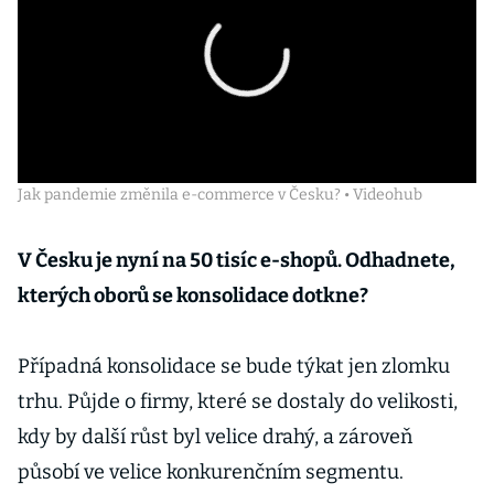
Jak pandemie změnila e-commerce v Česku? • Videohub
V Česku je nyní na 50 tisíc e-shopů. Odhadnete,
kterých oborů se konsolidace dotkne?
Případná konsolidace se bude týkat jen zlomku
trhu. Půjde o firmy, které se dostaly do velikosti,
kdy by další růst byl velice drahý, a zároveň
působí ve velice konkurenčním segmentu.