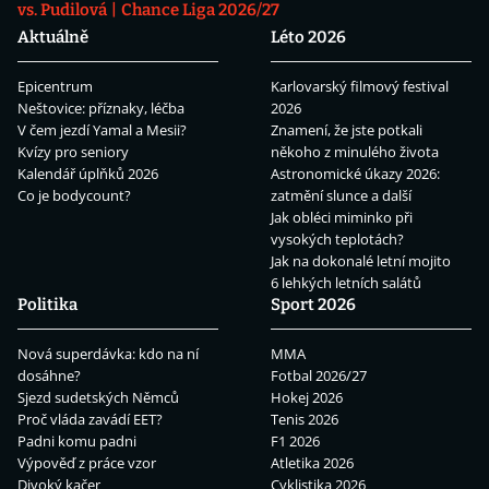
vs. Pudilová
Chance Liga 2026/27
Aktuálně
Léto 2026
Epicentrum
Karlovarský filmový festival
Neštovice: příznaky, léčba
2026
V čem jezdí Yamal a Mesii?
Znamení, že jste potkali
Kvízy pro seniory
někoho z minulého života
Kalendář úplňků 2026
Astronomické úkazy 2026:
Co je bodycount?
zatmění slunce a další
Jak obléci miminko při
vysokých teplotách?
Jak na dokonalé letní mojito
6 lehkých letních salátů
Politika
Sport 2026
Nová superdávka: kdo na ní
MMA
dosáhne?
Fotbal 2026/27
Sjezd sudetských Němců
Hokej 2026
Proč vláda zavádí EET?
Tenis 2026
Padni komu padni
F1 2026
Výpověď z práce vzor
Atletika 2026
Divoký kačer
Cyklistika 2026