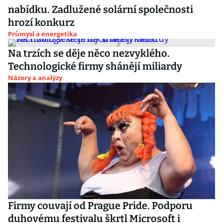
nabídku. Zadlužené solární společnosti
hrozí konkurz
Průmysl a energetika
Na trzích se děje něco nezvyklého.
Technologické firmy shánějí miliardy
Názory a analýzy
Firmy couvají od Prague Pride. Podporu
duhovému festivalu škrtl Microsoft i