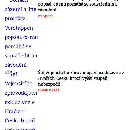
popsal, co mu pomáhá se soustředit na
závodění
F1 Sport
Šéf Vojenského zpravodajství exkluzivně v
Hráčích: Česku hrozil vyšší stupeň
nebezpečí!
Blesk hráči