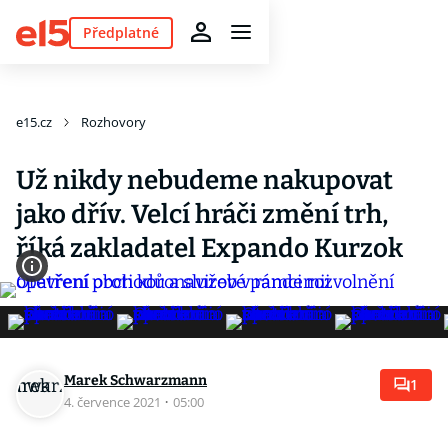
Předplatné
e15.cz
Rozhovory
Už nikdy nebudeme nakupovat
jako dřív. Velcí hráči změní trh,
říká zakladatel Expando Kurzok
Marek Schwarzmann
1
4. července 2021
·
05:00