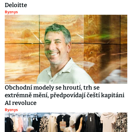
Deloitte
Byznys
Obchodní modely se hroutí, trh se
extrémně mění, předpovídají čeští kapitáni
AI revoluce
Byznys