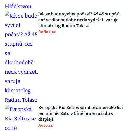
Jak se bude vyvíjet počasí? Až 45 stupňů,
což se dlouhodobě nedá vydržet, varuje
klimatolog Radim Tolasz
Reflex.cz
Evropská Kia Seltos se od té americké liší
jen mírně. Zato v Číně hraje rošádu s
displeji
Auto.cz