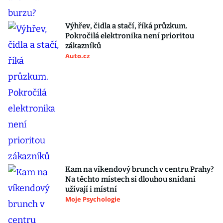
Výhřev, čidla a stačí, říká průzkum.
Pokročilá elektronika není prioritou
zákazníků
Auto.cz
Kam na víkendový brunch v centru Prahy?
Na těchto místech si dlouhou snídani
užívají i místní
Moje Psychologie