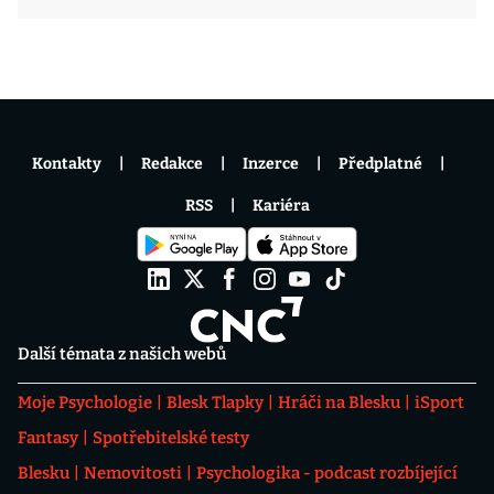
Kontakty
Redakce
Inzerce
Předplatné
RSS
Kariéra
Další témata z našich webů
Moje Psychologie
Blesk Tlapky
Hráči na Blesku
iSport
Fantasy
Spotřebitelské testy
Blesku
Nemovitosti
Psychologika - podcast rozbíjející