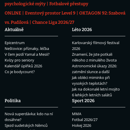
psychologické mýty
Fotbalové přestupy
ONLINE
Eventový prostor Level 9
OKTAGON 92: Szabová
vs. Pudilová
Chance Liga 2026/27
Aktuálně
Léto 2026
Epicentrum
Karlovarský filmový festival
Neštovice: příznaky, léčba
2026
V čem jezdí Yamal a Mesii?
Znamení, že jste potkali
Kvízy pro seniory
někoho z minulého života
Kalendář úplňků 2026
Astronomické úkazy 2026:
Co je bodycount?
zatmění slunce a další
Jak obléci miminko při
vysokých teplotách?
Jak na dokonalé letní mojito
6 lehkých letních salátů
Politika
Sport 2026
Nová superdávka: kdo na ní
MMA
dosáhne?
Fotbal 2026/27
Sjezd sudetských Němců
Hokej 2026