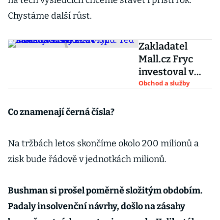
na těch výsledcích chceme stavět i příští rok.
Chystáme další růst.
Zakladatel
Mall.cz Fryc
investoval v
USA do
Obchod a služby
kosmetického
start-upu. Teď
Co znamenají černá čísla?
inkasuje zisky
Na tržbách letos skončíme okolo 200 milionů a
zisk bude řádově v jednotkách milionů.
Bushman si prošel poměrně složitým obdobím.
Padaly insolvenční návrhy, došlo na zásahy