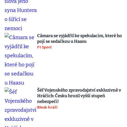
Câmara se vyjádřil ke spekulacím, které ho
pojí se sedačkou u Haasu
F1 Sport
Šéf Vojenského zpravodajství exkluzivně v
Hráčích: Česku hrozil vyšší stupeň
nebezpečí!
Blesk hráči