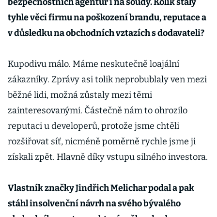
bezpečnostních agentur i na soudy. Kolik stály
tyhle věci firmu na poškození brandu, reputace a
v důsledku na obchodních vztazích s dodavateli?
Kupodivu málo. Máme neskutečně loajální
zákazníky. Zprávy asi tolik neprobublaly ven mezi
běžné lidi, možná zůstaly mezi těmi
zainteresovanými. Částečně nám to ohrozilo
reputaci u developerů, protože jsme chtěli
rozšiřovat síť, nicméně poměrně rychle jsme ji
získali zpět. Hlavně díky vstupu silného investora.
Vlastník značky Jindřich Melichar podal a pak
stáhl insolvenční návrh na svého bývalého