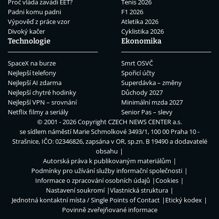
Proč vláda zavádí EET?
Tenis 2026
Padni komu padni
F1 2026
Výpověď z práce vzor
Atletika 2026
Divoký kačer
Cyklistika 2026
Technologie
Ekonomika
SpaceX na burze
Smrt OSVČ
Nejlepší telefony
Spořicí účty
Nejlepší AI zdarma
Superdávka – změny
Nejlepší chytré hodinky
Důchody 2027
Nejlepší VPN – srovnání
Minimální mzda 2027
Netflix filmy a seriály
Senior Pas – slevy
© 2001 - 2026 Copyright
CZECH NEWS CENTER a.s.
se sídlem náměstí Marie Schmolkové 3493/1, 100 00 Praha 10 -
Strašnice, IČO: 02346826, zapsána v OR, sp.zn. B 19490 a dodavatelé
obsahu
Autorská práva k publikovaným materiálům
Podmínky pro užívání služby informační společnosti
Informace o zpracování osobních údajů
Cookies
Nastavení soukromí
Vlastnická struktura
Jednotná kontaktní místa / Single Points of Contact
Etický kodex
Povinně zveřejňované informace