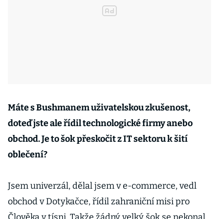
Máte s Bushmanem uživatelskou zkušenost,
doteď jste ale řídil technologické firmy anebo
obchod. Je to šok přeskočit z IT sektoru k šití
oblečení?
Jsem univerzál, dělal jsem v e-commerce, vedl
obchod v Dotykačce, řídil zahraniční misi pro
Člověka v tísni. Takže žádný velký šok se nekonal.