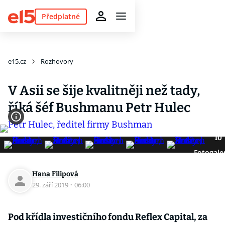
Předplatné
e15.cz
Rozhovory
V Asii se šije kvalitněji než tady,
říká šéf Bushmanu Petr Hulec
10
Fotogale
Hana Filipová
29. září 2019
·
06:00
Pod křídla investičního fondu Reflex Capital, za