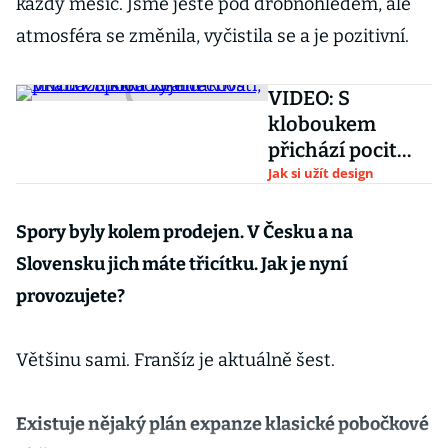
každý měsíc. Jsme ještě pod drobnohledem, ale
atmosféra se změnila, vyčistila se a je pozitivní.
VIDEO: S
kloboukem
přichází pocit
výjimečnosti,
Jak si užít design
říká modistka
Kvarčáková
Spory byly kolem prodejen. V Česku a na
Slovensku jich máte třicítku. Jak je nyní
provozujete?
Většinu sami. Franšíz je aktuálně šest.
Existuje nějaký plán expanze klasické pobočkové