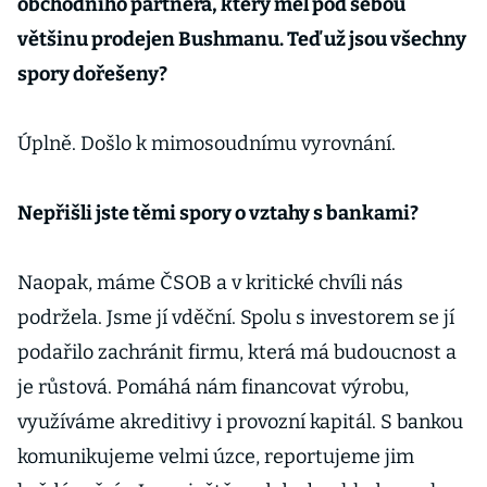
obchodního partnera, který měl pod sebou
většinu prodejen Bushmanu. Teď už jsou všechny
spory dořešeny?
Úplně. Došlo k mimosoudnímu vyrovnání.
Nepřišli jste těmi spory o vztahy s bankami?
Naopak, máme ČSOB a v kritické chvíli nás
podržela. Jsme jí vděční. Spolu s investorem se jí
podařilo zachránit firmu, která má budoucnost a
je růstová. Pomáhá nám financovat výrobu,
využíváme akreditivy i provozní kapitál. S bankou
komunikujeme velmi úzce, reportujeme jim