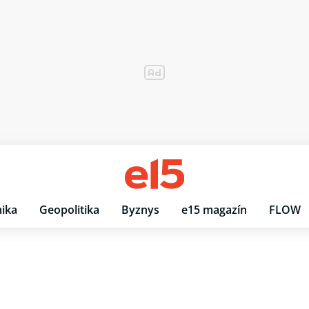
ika
Geopolitika
Byznys
e15 magazín
FLOW