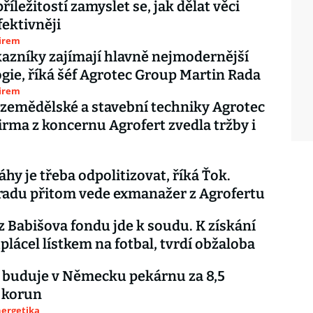
příležitostí zamyslet se, jak dělat věci
fektivněji
firem
azníky zajímají hlavně nejmodernější
gie, říká šéf Agrotec Group Martin Rada
firem
 zemědělské a stavební techniky Agrotec
 firma z koncernu Agrofert zvedla tržby i
áhy je třeba odpolitizovat, říká Ťok.
radu přitom vede exmanažer z Agrofertu
z Babišova fondu jde k soudu. K získání
plácel lístkem na fotbal, tvrdí obžaloba
 buduje v Německu pekárnu za 8,5
 korun
nergetika