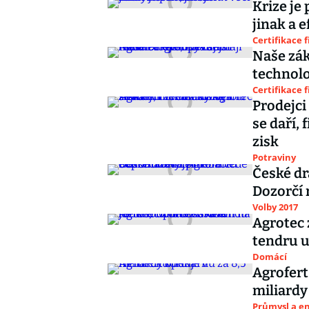
Krize je 
jinak a e
Certifikace 
Naše zák
technolo
Certifikace 
Prodejci
se daří,
zisk
Potraviny
České dr
Dozorčí 
Volby 2017
Agrotec 
tendru u
Domácí
Agrofert
miliardy
Průmysl a e