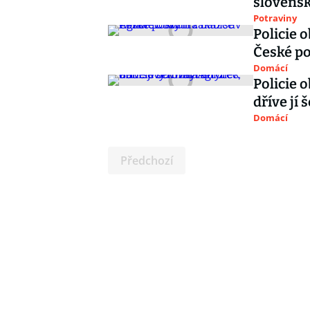
slovens
Potraviny
Policie 
České p
Domácí
Policie o
dříve jí 
Domácí
Předchozí