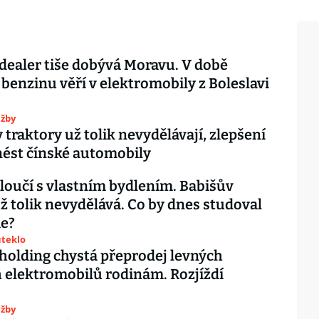
dealer tiše dobývá Moravu. V době
benzinu věří v elektromobily z Boleslavi
užby
 traktory už tolik nevydělávají, zlepšení
nést čínské automobily
 loučí s vlastním bydlením. Babišův
ž tolik nevydělává. Co by dnes studoval
ie?
uteklo
holding chystá přeprodej levných
 elektromobilů rodinám. Rozjíždí
užby