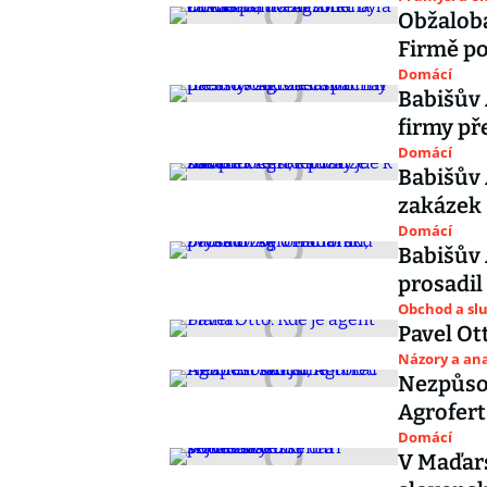
Obžaloba
Firmě p
Domácí
Babišův 
firmy př
Domácí
Babišův
zakázek 
Domácí
Babišův 
prosadil
Obchod a sl
Pavel Ot
Názory a ana
Nezpůsob
Agrofert
Domácí
V Maďars