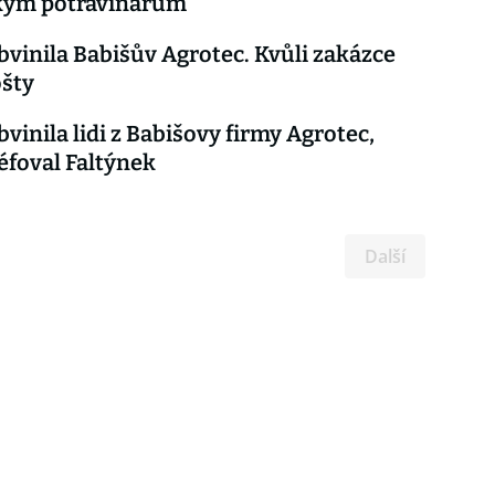
kým potravinářům
obvinila Babišův Agrotec. Kvůli zakázce
ošty
bvinila lidi z Babišovy firmy Agrotec,
šéfoval Faltýnek
Další