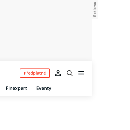
Předplatné
Finexpert
Eventy