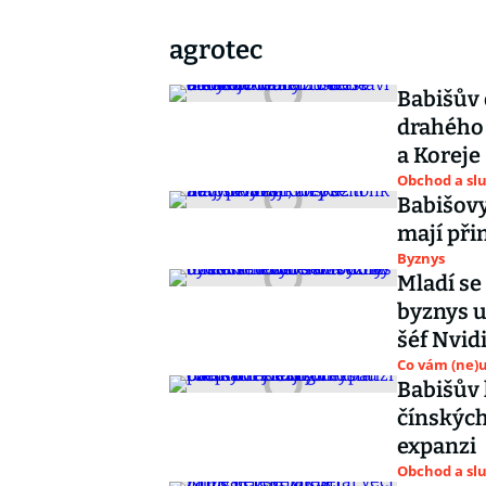
agrotec
Babišův 
drahého 
a Koreje
Obchod a sl
Babišovy
mají při
Byznys
Mladí se
byznys u
šéf Nvid
Co vám (ne)
Babišův 
čínských
expanzi
Obchod a sl