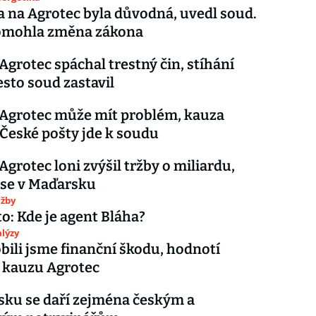
 na Agrotec byla důvodná, uvedl soud.
omohla změna zákona
Agrotec spáchal trestný čin, stíhání
esto soud zastavil
 Agrotec může mít problém, kauza
České pošty jde k soudu
Agrotec loni zvýšil tržby o miliardu,
 se v Maďarsku
užby
to: Kde je agent Bláha?
lýzy
ili jsme finanční škodu, hodnotí
 kauzu Agrotec
ku se daří zejména českým a