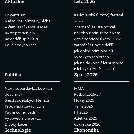
Aktuálně
Léto 2026
Epicentrum
Karlovarský filmový festival
Neštovice: příznaky, léčba
2026
V čem jezdí Yamal a Mesii?
Znamení, že jste potkali
Kvízy pro seniory
někoho z minulého života
Kalendář úplňků 2026
Astronomické úkazy 2026:
Co je bodycount?
zatmění slunce a další
Jak obléci miminko při
vysokých teplotách?
Jak na dokonalé letní mojito
6 lehkých letních salátů
Politika
Sport 2026
Nová superdávka: kdo na ní
MMA
dosáhne?
Fotbal 2026/27
Sjezd sudetských Němců
Hokej 2026
Proč vláda zavádí EET?
Tenis 2026
Padni komu padni
F1 2026
Výpověď z práce vzor
Atletika 2026
Divoký kačer
Cyklistika 2026
Technologie
Ekonomika