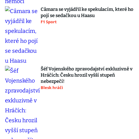
Câmara se vyjádřil ke spekulacím, které ho
pojí se sedačkou u Haasu
F1 Sport
Šéf Vojenského zpravodajství exkluzivně v
Hráčích: Česku hrozil vyšší stupeň
nebezpečí!
Blesk hráči