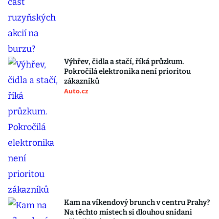
Výhřev, čidla a stačí, říká průzkum.
Pokročilá elektronika není prioritou
zákazníků
Auto.cz
Kam na víkendový brunch v centru Prahy?
Na těchto místech si dlouhou snídani