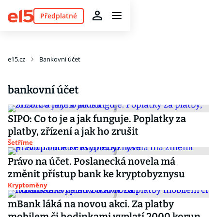
Předplatné
e15.cz
Bankovní účet
bankovní účet
SIPO: Co to je a jak funguje. Poplatky za
platby, zřízení a jak ho zrušit
Šetříme
Právo na účet. Poslanecká novela má
změnit přístup bank ke kryptobyznysu
Kryptoměny
mBank láká na novou akci. Za platby
mobilem či hodinkami vyplatí 2000 korun