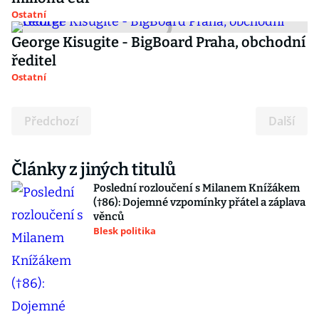
Ostatní
George Kisugite - BigBoard Praha, obchodní
ředitel
Ostatní
Předchozí
Další
Články z jiných titulů
Poslední rozloučení s Milanem Knížákem
(†86): Dojemné vzpomínky přátel a záplava
věnců
Blesk politika