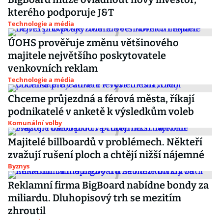
kterého podporuje J&T
Technologie a média
ÚOHS prověřuje změnu většinového
majitele největšího poskytovatele
venkovních reklam
Technologie a média
Chceme průjezdná a férová města, říkají
podnikatelé v anketě k výsledkům voleb
Komunální volby
Majitelé billboardů v problémech. Někteří
zvažují rušení ploch a chtějí nižší nájemné
Byznys
Reklamní firma BigBoard nabídne bondy za
miliardu. Dluhopisový trh se mezitím
zhroutil