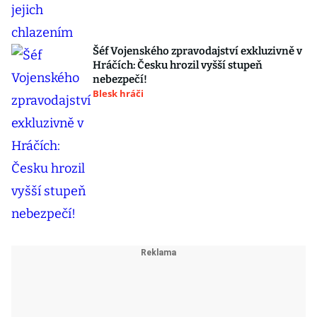
Šéf Vojenského zpravodajství exkluzivně v
Hráčích: Česku hrozil vyšší stupeň
nebezpečí!
Blesk hráči