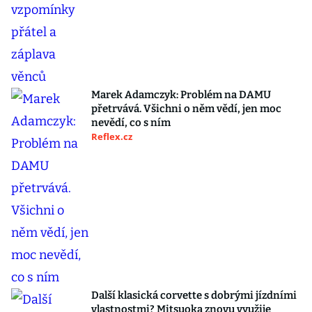
Marek Adamczyk: Problém na DAMU
přetrvává. Všichni o něm vědí, jen moc
nevědí, co s ním
Reflex.cz
Další klasická corvette s dobrými jízdními
vlastnostmi? Mitsuoka znovu využije