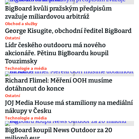
BigBoard kvůli pražským předpisům
zvažuje miliardovou arbitráž
Obchod a služby
George Kisugite, obchodní ředitel BigBoard
Ostatní
Lídr českého outdooru má nového
akcionáře. Pětinu BigBoardu koupil
Touzimsky
Technologie a média
Richard Flimel: Měření OOH musíme
dotáhnout do konce
Ostatní
JOJ Media House má stamiliony na mediální
nákupy v Česku
Technologie a média
BigBoard koupil News Outdoor za 20
milionů eur