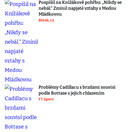
Pospíšil na Knížákově pohřbu: „Nikdy se
nebál.“ Zmínil napjaté vztahy s Medou
Mládkovou
Blesk.cz
Problémy Cadillacu s brzdami souvisí
podle Bottase s jejich chlazením
F1 Sport