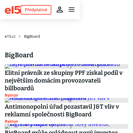
Předplatné
e15.cz
BigBoard
BigBoard
Elitní právník ze skupiny PPF získal podíl v
největším domácím provozovateli
billboardů
Byznys
Antimonopolní úřad pozastavil J&T vliv v
reklamní společnosti BigBoard
Byznys
BigBoard může ovládnout nový investor,