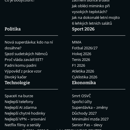
Co je bodycount?
zatmění slunce a další
Jak obléci miminko při
vysokých teplotách?
Jak na dokonalé letní mojito
6 lehkých letních salátů
Politika
Sport 2026
Nová superdávka: kdo na ní
MMA
dosáhne?
Fotbal 2026/27
Sjezd sudetských Němců
Hokej 2026
Proč vláda zavádí EET?
Tenis 2026
Padni komu padni
F1 2026
Výpověď z práce vzor
Atletika 2026
Divoký kačer
Cyklistika 2026
Technologie
Ekonomika
SpaceX na burze
Smrt OSVČ
Nejlepší telefony
Spořicí účty
Nejlepší AI zdarma
Superdávka – změny
Nejlepší chytré hodinky
Důchody 2027
Nejlepší VPN – srovnání
Minimální mzda 2027
Netflix filmy a seriály
Senior Pas – slevy