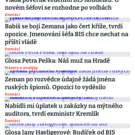
novém šéfovi se rozhodne po volbách
Domácí
Babiš se bojí Zemana jako čert kříže, tvrdí
opozice. Jmenování šéfa BIS chce nechat na
příští vládě
Domácí
Glosa Petra Peška: Náš muž na Hradě
Názory a analýzy
Zeman po rozvědce údajně žádá jména
ruských špionů. Opozici to vyděsilo
Domácí
Nabídli mi úplatek u zakázky na mýtného
auditora, tvrdí exministr Kremlík
Domácí
Glosa Jany Havligerové: Budíček od BIS