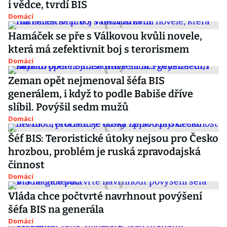
i vědce, tvrdí BIS
Domácí
Hamáček se pře s Válkovou kvůli novele,
která má zefektivnit boj s terorismem
Domácí
Zeman opět nejmenoval šéfa BIS
generálem, i když to podle Babiše dříve
slíbil. Povýšil sedm mužů
Domácí
Šéf BIS: Teroristické útoky nejsou pro Česko
hrozbou, problém je ruská zpravodajská
činnost
Domácí
Vláda chce počtvrté navrhnout povýšení
šéfa BIS na generála
Domácí