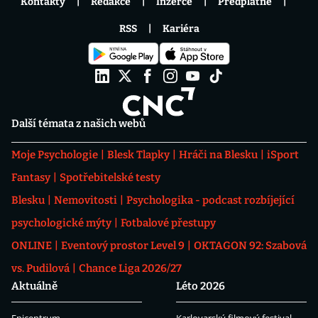
Kontakty
Redakce
Inzerce
Předplatné
RSS
Kariéra
Další témata z našich webů
Moje Psychologie
Blesk Tlapky
Hráči na Blesku
iSport
Fantasy
Spotřebitelské testy
Blesku
Nemovitosti
Psychologika - podcast rozbíjející
psychologické mýty
Fotbalové přestupy
ONLINE
Eventový prostor Level 9
OKTAGON 92: Szabová
vs. Pudilová
Chance Liga 2026/27
Aktuálně
Léto 2026