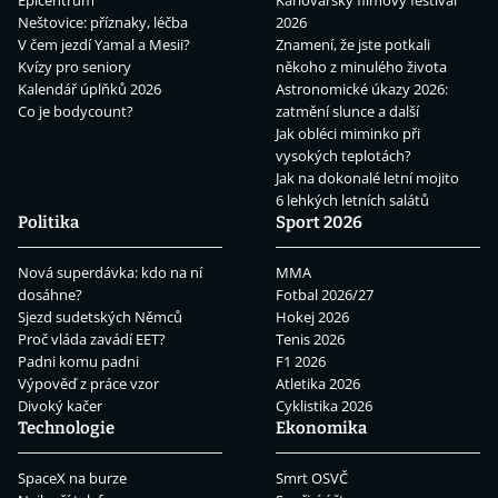
Epicentrum
Karlovarský filmový festival
Neštovice: příznaky, léčba
2026
V čem jezdí Yamal a Mesii?
Znamení, že jste potkali
Kvízy pro seniory
někoho z minulého života
Kalendář úplňků 2026
Astronomické úkazy 2026:
Co je bodycount?
zatmění slunce a další
Jak obléci miminko při
vysokých teplotách?
Jak na dokonalé letní mojito
6 lehkých letních salátů
Politika
Sport 2026
Nová superdávka: kdo na ní
MMA
dosáhne?
Fotbal 2026/27
Sjezd sudetských Němců
Hokej 2026
Proč vláda zavádí EET?
Tenis 2026
Padni komu padni
F1 2026
Výpověď z práce vzor
Atletika 2026
Divoký kačer
Cyklistika 2026
Technologie
Ekonomika
SpaceX na burze
Smrt OSVČ