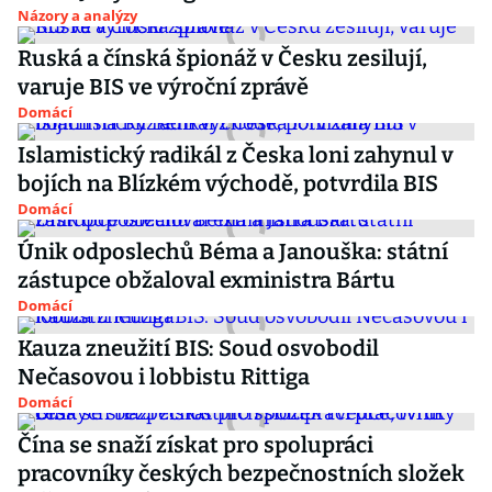
Názory a analýzy
Ruská a čínská špionáž v Česku zesilují,
varuje BIS ve výroční zprávě
Domácí
Islamistický radikál z Česka loni zahynul v
bojích na Blízkém východě, potvrdila BIS
Domácí
Únik odposlechů Béma a Janouška: státní
zástupce obžaloval exministra Bártu
Domácí
Kauza zneužití BIS: Soud osvobodil
Nečasovou i lobbistu Rittiga
Domácí
Čína se snaží získat pro spolupráci
pracovníky českých bezpečnostních složek