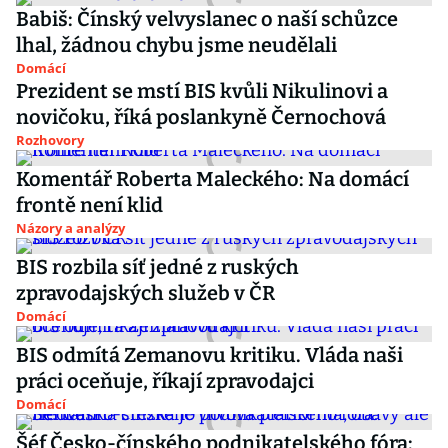
Babiš: Čínský velvyslanec o naší schůzce
lhal, žádnou chybu jsme neudělali
Domácí
Prezident se mstí BIS kvůli Nikulinovi a
novičoku, říká poslankyně Černochová
Rozhovory
Komentář Roberta Maleckého: Na domácí
frontě není klid
Názory a analýzy
BIS rozbila síť jedné z ruských
zpravodajských služeb v ČR
Domácí
BIS odmítá Zemanovu kritiku. Vláda naši
práci oceňuje, říkají zpravodajci
Domácí
Šéf Česko-čínského podnikatelského fóra: