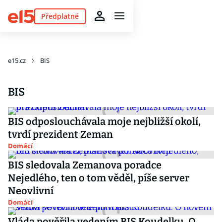
Předplatné
e15.cz
BIS
BIS
BIS odposlouchávala moje nejbližší okolí,
tvrdí prezident Zeman
Domácí
BIS sledovala Zemanova poradce
Nejedlého, ten o tom věděl, píše server
Neovlivní
Domácí
Vláda pověřila vedením BIS Koudelku. O