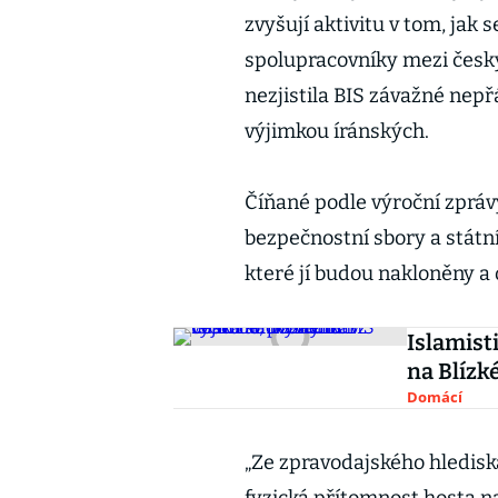
zvyšují aktivitu v tom, jak 
spolupracovníky mezi český
nezjistila BIS závažné nepř
výjimkou íránských.
Číňané podle výroční zpráv
bezpečnostní sbory a státní 
které jí budou nakloněny a 
Islamist
na Blízk
Domácí
„Ze zpravodajského hledisk