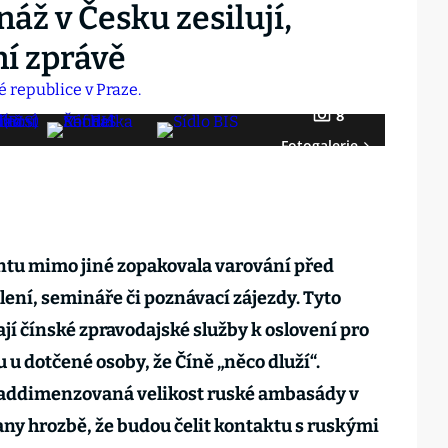
áž v Česku zesilují,
ní zprávě
8
Fotogalerie
tu mimo jiné zopakovala varování před
ení, semináře či poznávací zájezdy. Tyto
vají čínské zpravodajské služby k oslovení pro
 u dotčené osoby, že Číně „něco dluží“.
naddimenzovaná velikost ruské ambasády v
any hrozbě, že budou čelit kontaktu s ruskými