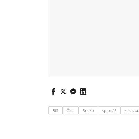
BIS
Čína
Rusko
špionáž
zpravod