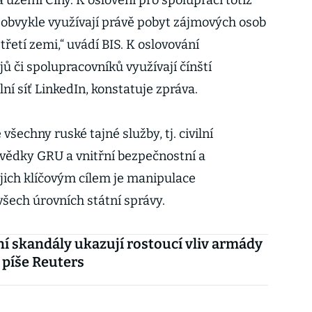
 území Číny. K oslovení pro spolupráci totiž
 obvykle využívají právě pobyt zájmových osob
třetí zemi,“ uvádí BIS. K oslovování
ů či spolupracovníků využívají čínští
ní síť LinkedIn, konstatuje zpráva.
všechny ruské tajné služby, tj. civilní
vědky GRU a vnitřní bezpečnostní a
ejich klíčovým cílem je manipulace
šech úrovních státní správy.
í skandály ukazují rostoucí vliv armády
 píše Reuters