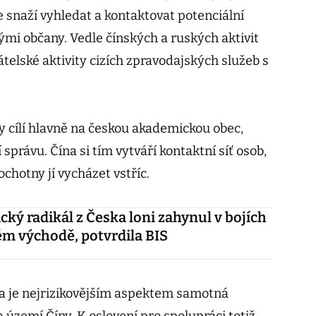
se snaží vyhledat a kontaktovat potenciální
mi občany. Vedle čínských a ruských aktivit
átelské aktivity cizích zpravodajských služeb s
y cílí hlavně na českou akademickou obec,
správu. Čína si tím vytváří kontaktní síť osob,
ochotny jí vycházet vstříc.
ický radikál z Česka loni zahynul v bojích
ém východě, potvrdila BIS
a je nejrizikovějším aspektem samotná