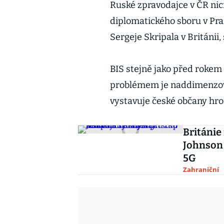
Ruské zpravodajce v ČR nic
diplomatického sboru v Pra
Sergeje Skripala v Británii,
BIS stejně jako před roke
problémem je naddimenzova
vystavuje české občany hroz
Británie
Johnson 
5G
Zahraniční