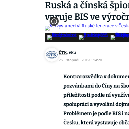
Ruská a čínská špion
varuje BIS ve výroč
,
ČTK
vku
26. listopadu 2019
·
14:20
Kontrarozvědka v dokumen
pozvánkami do Číny na škol
příležitosti podle ní využí
spolupráci a vyvolání dojmu
Problémem je podle BIS i 
Česku, která vystavuje obč