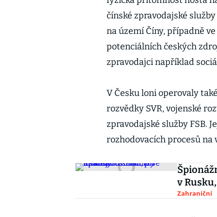
fyzická přítomnost hosta na
čínské zpravodajské služby
na území Číny, případně ve 
potenciálních českých zdroj
zpravodajci například sociál
V Česku loni operovaly také 
rozvědky SVR, vojenské roz
zpravodajské služby FSB. J
rozhodovacích procesů na v
Špionážn
v Rusku,
Zahraniční