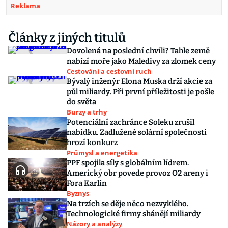
Reklama
Články z jiných titulů
Dovolená na poslední chvíli? Tahle země
nabízí moře jako Maledivy za zlomek ceny
Cestování a cestovní ruch
Bývalý inženýr Elona Muska drží akcie za
půl miliardy. Při první příležitosti je pošle
do světa
Burzy a trhy
Potenciální zachránce Soleku zrušil
nabídku. Zadlužené solární společnosti
hrozí konkurz
Průmysl a energetika
PPF spojila síly s globálním lídrem.
Americký obr povede provoz O2 areny i
Fora Karlín
Byznys
Na trzích se děje něco nezvyklého.
Technologické firmy shánějí miliardy
Názory a analýzy