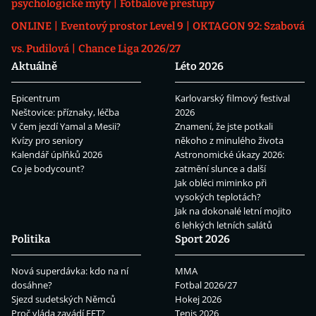
psychologické mýty
Fotbalové přestupy
ONLINE
Eventový prostor Level 9
OKTAGON 92: Szabová
vs. Pudilová
Chance Liga 2026/27
Aktuálně
Léto 2026
Epicentrum
Karlovarský filmový festival
Neštovice: příznaky, léčba
2026
V čem jezdí Yamal a Mesii?
Znamení, že jste potkali
Kvízy pro seniory
někoho z minulého života
Kalendář úplňků 2026
Astronomické úkazy 2026:
Co je bodycount?
zatmění slunce a další
Jak obléci miminko při
vysokých teplotách?
Jak na dokonalé letní mojito
6 lehkých letních salátů
Politika
Sport 2026
Nová superdávka: kdo na ní
MMA
dosáhne?
Fotbal 2026/27
Sjezd sudetských Němců
Hokej 2026
Proč vláda zavádí EET?
Tenis 2026