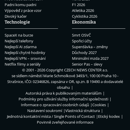
Padni komu padni
F1 2026
Výpověď z práce vzor
Atletika 2026
Divoký kačer
Cyklistika 2026
Technologie
Ekonomika
SpaceX na burze
Smrt OSVČ
Nejlepší telefony
Spořicí účty
Nejlepší AI zdarma
Superdávka – změny
Nejlepší chytré hodinky
Důchody 2027
Nejlepší VPN – srovnání
Minimální mzda 2027
Netflix filmy a seriály
Senior Pas – slevy
© 2001 - 2026 Copyright
CZECH NEWS CENTER a.s.
se sídlem náměstí Marie Schmolkové 3493/1, 100 00 Praha 10 -
Strašnice, IČO: 02346826, zapsána v OR, sp.zn. B 19490 a dodavatelé
obsahu
Autorská práva k publikovaným materiálům
Podmínky pro užívání služby informační společnosti
Informace o zpracování osobních údajů
Cookies
Nastavení soukromí
Vlastnická struktura
Jednotná kontaktní místa / Single Points of Contact
Etický kodex
Povinně zveřejňované informace