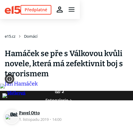
Předplatné
e15.cz
Domácí
Hamáček se pře s Válkovou kvůli
novele, která má zefektivnit boj s
terorismem
2
Fotogalerie
Pavel Otto
1. listopadu 2019
·
14:00