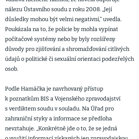
nálezu Ústavního soudu z roku 2008. „Její
důsledky mohou být velmi negativní,“ uvedla.
Poukázala na to, že policie by mohla vypínat
počítačové systémy nebo by byly rozšířeny
důvody pro zjišťování a shromažďování citlivých
údajů o politické či sexuální orientaci podezřelých
osob.
Podle Hamáčka je navrhovaný přístup
k poznatkům BIS a Vojenského zpravodajství
s verdiktem soudu v souladu. Na Úřad pro
zahraniční styky a informace se předloha
nevztahuje. „Konkrétně jde o to, že se jedná
o využití informací získaných jen zpravodajskou