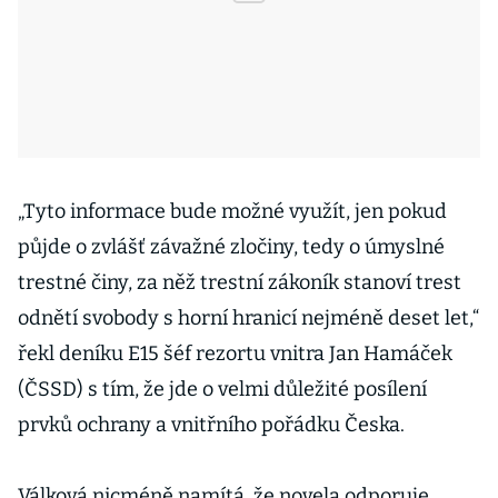
„Tyto informace bude možné využít, jen pokud
půjde o zvlášť závažné zločiny, tedy o úmyslné
trestné činy, za něž trestní zákoník stanoví trest
odnětí svobody s horní hranicí nejméně deset let,“
řekl deníku E15 šéf rezortu vnitra Jan Hamáček
(ČSSD) s tím, že jde o velmi důležité posílení
prvků ochrany a vnitřního pořádku Česka.
Válková nicméně namítá, že novela odporuje