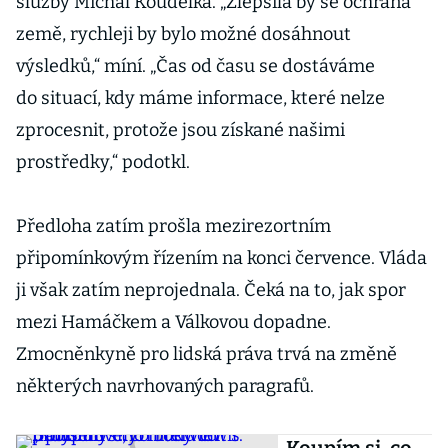
služby Michal Koudelka. „Zlepšila by se ochrana
země, rychleji by bylo možné dosáhnout
výsledků,“ míní. „Čas od času se dostáváme
do situací, kdy máme informace, které nelze
zprocesnit, protože jsou získané našimi
prostředky,“ podotkl.
Předloha zatím prošla mezirezortním
připomínkovým řízením na konci července. Vláda
ji však zatím neprojednala. Čeká na to, jak spor
mezi Hamáčkem a Válkovou dopadne.
Zmocněnkyně pro lidská práva trvá na změně
některých navrhovaných paragrafů.