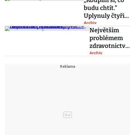
„Koupím si, co
budu chtít.“
Uplynuly čtyři
roky od
Archiv
Největším
průlomového
problémem
interview s
zdravotnictví
Babišem
zůstávají
Archiv
peníze, říká
ředitel
motolské
nemocnice
Miloslav
Ludvík