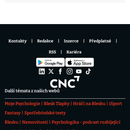
Kontakty
Redakce
Inzerce
Předplatné
RSS
Kariéra
Další témata z našich webů
Moje Psychologie
Blesk Tlapky
Hráči na Blesku
iSport
Fantasy
Spotřebitelské testy
Blesku
Nemovitosti
Psychologika - podcast rozbíjející