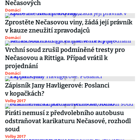
Nečasových
Domácí
Zprostěte Nečasovou viny, žádá její právník
v kauze zneužití zpravodajců
Domácí
Vrchní soud zrušil podmíněné tresty pro
Nečasovou a Rittiga. Případ vrátil k
projednání
Domácí
Zápisník Jany Havligerové: Poslanci
v kopačkách?
Volby 2017
Piráti nemusí z předvolebního autobusu
odstraňovat karikaturu Nečasové, rozhodl
soud
Volby 2017