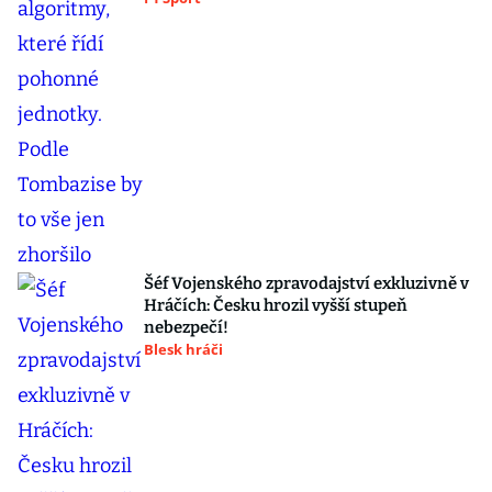
Šéf Vojenského zpravodajství exkluzivně v
Hráčích: Česku hrozil vyšší stupeň
nebezpečí!
Blesk hráči