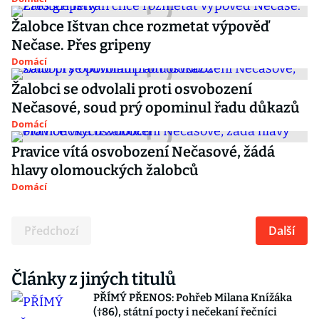
Žalobce Ištvan chce rozmetat výpověď
Nečase. Přes gripeny
Domácí
Žalobci se odvolali proti osvobození
Nečasové, soud prý opominul řadu důkazů
Domácí
Pravice vítá osvobození Nečasové, žádá
hlavy olomouckých žalobců
Domácí
Předchozí
Další
Články z jiných titulů
PŘÍMÝ PŘENOS: Pohřeb Milana Knížáka
(†86), státní pocty i nečekaní řečníci