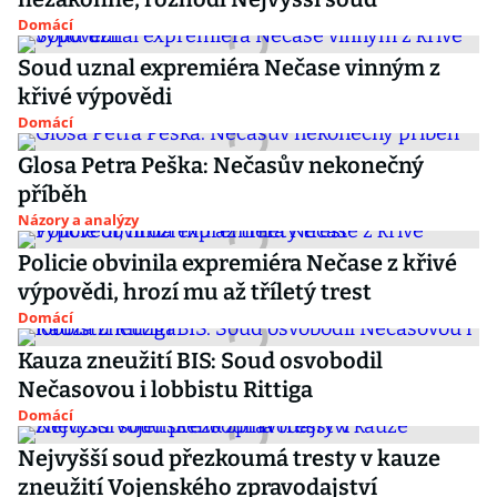
Domácí
Soud uznal expremiéra Nečase vinným z
křivé výpovědi
Domácí
Glosa Petra Peška: Nečasův nekonečný
příběh
Názory a analýzy
Policie obvinila expremiéra Nečase z křivé
výpovědi, hrozí mu až tříletý trest
Domácí
Kauza zneužití BIS: Soud osvobodil
Nečasovou i lobbistu Rittiga
Domácí
Nejvyšší soud přezkoumá tresty v kauze
zneužití Vojenského zpravodajství