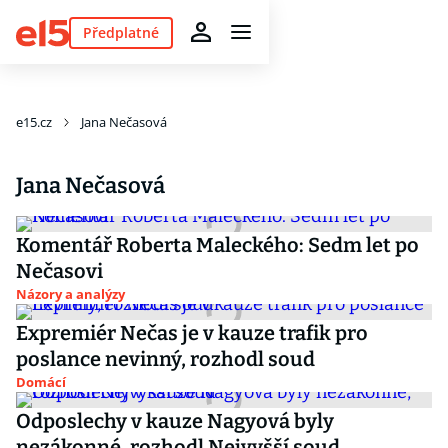
Předplatné
e15.cz
Jana Nečasová
Jana Nečasová
Komentář Roberta Maleckého: Sedm let po
Nečasovi
Názory a analýzy
Expremiér Nečas je v kauze trafik pro
poslance nevinný, rozhodl soud
Domácí
Odposlechy v kauze Nagyová byly
nezákonné, rozhodl Nejvyšší soud