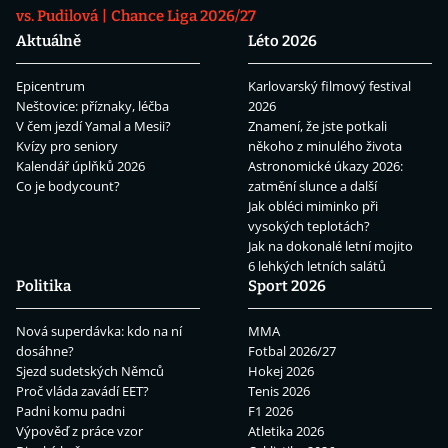
vs. Pudilová
Chance Liga 2026/27
Aktuálně
Léto 2026
Epicentrum
Karlovarský filmový festival
Neštovice: příznaky, léčba
2026
V čem jezdí Yamal a Mesii?
Znamení, že jste potkali
Kvízy pro seniory
někoho z minulého života
Kalendář úplňků 2026
Astronomické úkazy 2026:
Co je bodycount?
zatmění slunce a další
Jak obléci miminko při
vysokých teplotách?
Jak na dokonalé letní mojito
6 lehkých letních salátů
Politika
Sport 2026
Nová superdávka: kdo na ní
MMA
dosáhne?
Fotbal 2026/27
Sjezd sudetských Němců
Hokej 2026
Proč vláda zavádí EET?
Tenis 2026
Padni komu padni
F1 2026
Výpověď z práce vzor
Atletika 2026