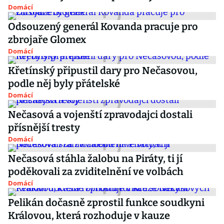
Domácí
Odsouzený generál Kovanda pracuje pro
zbrojaře Glomex
Domácí
Křetínský připustil dary pro Nečasovou,
podle něj byly přátelské
Domácí
Nečasová a vojenští zpravodajci dostali
přísnější tresty
Domácí
Nečasová stáhla žalobu na Piráty, ti jí
poděkovali za zviditelnění ve volbách
Domácí
Pelikán dočasně zprostil funkce soudkyni
Královou, která rozhoduje v kauze