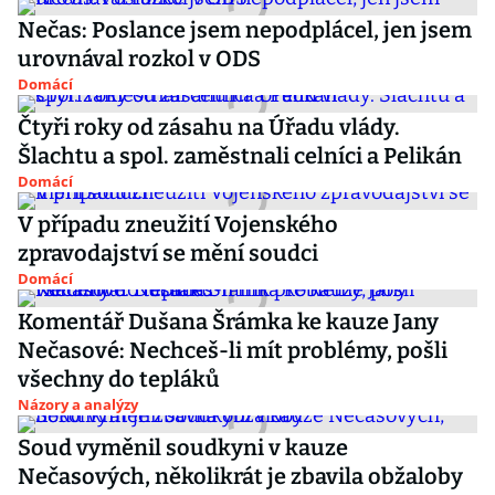
Nečas: Poslance jsem nepodplácel, jen jsem
urovnával rozkol v ODS
Domácí
Čtyři roky od zásahu na Úřadu vlády.
Šlachtu a spol. zaměstnali celníci a Pelikán
Domácí
V případu zneužití Vojenského
zpravodajství se mění soudci
Domácí
Komentář Dušana Šrámka ke kauze Jany
Nečasové: Nechceš-li mít problémy, pošli
všechny do tepláků
Názory a analýzy
Soud vyměnil soudkyni v kauze
Nečasových, několikrát je zbavila obžaloby