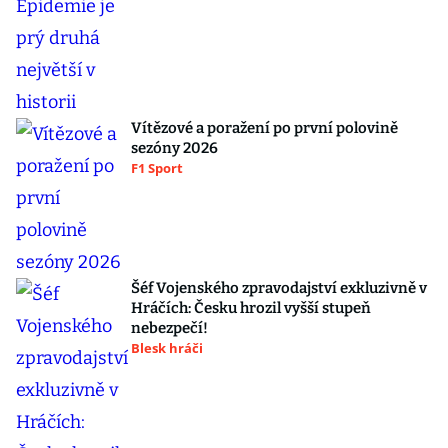
Vítězové a poražení po první polovině
sezóny 2026
F1 Sport
Šéf Vojenského zpravodajství exkluzivně v
Hráčích: Česku hrozil vyšší stupeň
nebezpečí!
Blesk hráči