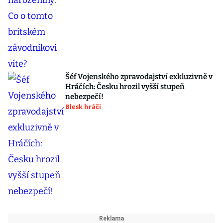
Šéf Vojenského zpravodajství exkluzivně v
Hráčích: Česku hrozil vyšší stupeň
nebezpečí!
Blesk hráči