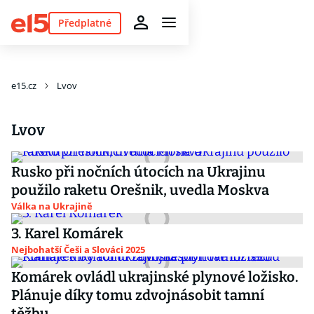
Předplatné
e15.cz
Lvov
Lvov
Rusko při nočních útocích na Ukrajinu
použilo raketu Orešnik, uvedla Moskva
Válka na Ukrajině
3. Karel Komárek
Nejbohatší Češi a Slováci 2025
Komárek ovládl ukrajinské plynové ložisko.
Plánuje díky tomu zdvojnásobit tamní
těžbu