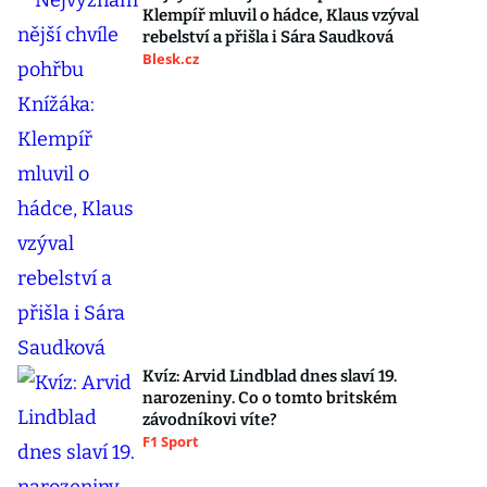
Klempíř mluvil o hádce, Klaus vzýval
rebelství a přišla i Sára Saudková
Blesk.cz
Kvíz: Arvid Lindblad dnes slaví 19.
narozeniny. Co o tomto britském
závodníkovi víte?
F1 Sport