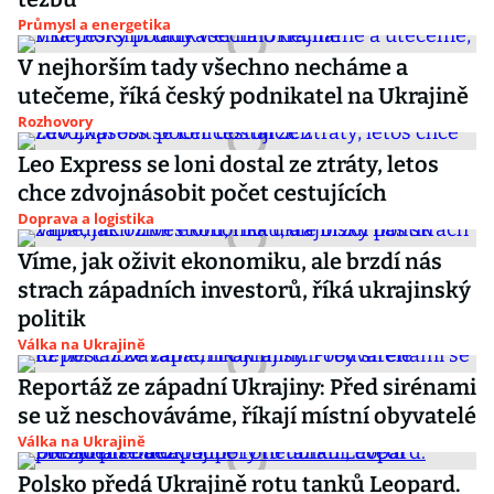
Průmysl a energetika
V nejhorším tady všechno necháme a
utečeme, říká český podnikatel na Ukrajině
Rozhovory
Leo Express se loni dostal ze ztráty, letos
chce zdvojnásobit počet cestujících
Doprava a logistika
Víme, jak oživit ekonomiku, ale brzdí nás
strach západních investorů, říká ukrajinský
politik
Válka na Ukrajině
Reportáž ze západní Ukrajiny: Před sirénami
se už neschováváme, říkají místní obyvatelé
Válka na Ukrajině
Polsko předá Ukrajině rotu tanků Leopard.