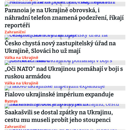
Paranoia je na Ukrajině obrovská, i
náhradní telefon znamená podezření, říkají
reportéři
Zahraniční
Česko chystá nový zastupitelský úřad na
Ukrajině, Slováci ho už mají
Válka na Ukrajině
„Oči NATO“ nad Ukrajinou pomáhají v boji s
ruskou armádou
Válka na Ukrajině
Fialovo ukrajinské impérium expanduje
Byznys
Saakašvili se dostal zpátky na Ukrajinu,
cestu mu museli probít jeho stoupenci
Zahraniční