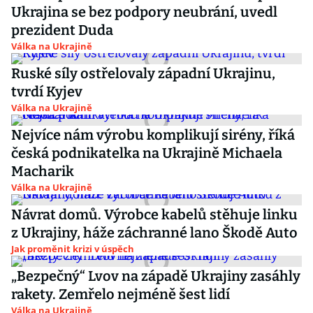
Ukrajina se bez podpory neubrání, uvedl
prezident Duda
Válka na Ukrajině
Ruské síly ostřelovaly západní Ukrajinu,
tvrdí Kyjev
Válka na Ukrajině
Nejvíce nám výrobu komplikují sirény, říká
česká podnikatelka na Ukrajině Michaela
Macharik
Válka na Ukrajině
Návrat domů. Výrobce kabelů stěhuje linku
z Ukrajiny, háže záchranné lano Škodě Auto
Jak proměnit krizi v úspěch
„Bezpečný“ Lvov na západě Ukrajiny zasáhly
rakety. Zemřelo nejméně šest lidí
Válka na Ukrajině