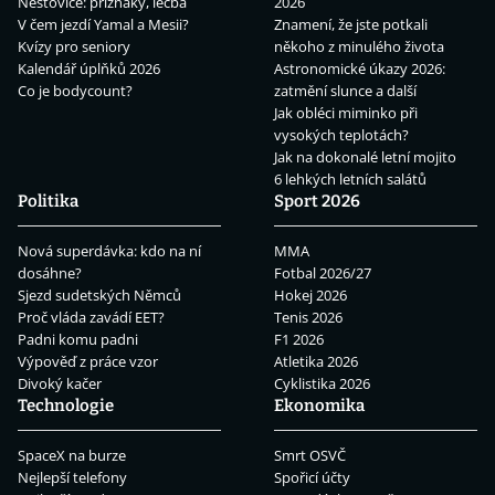
Neštovice: příznaky, léčba
2026
V čem jezdí Yamal a Mesii?
Znamení, že jste potkali
Kvízy pro seniory
někoho z minulého života
Kalendář úplňků 2026
Astronomické úkazy 2026:
Co je bodycount?
zatmění slunce a další
Jak obléci miminko při
vysokých teplotách?
Jak na dokonalé letní mojito
6 lehkých letních salátů
Politika
Sport 2026
Nová superdávka: kdo na ní
MMA
dosáhne?
Fotbal 2026/27
Sjezd sudetských Němců
Hokej 2026
Proč vláda zavádí EET?
Tenis 2026
Padni komu padni
F1 2026
Výpověď z práce vzor
Atletika 2026
Divoký kačer
Cyklistika 2026
Technologie
Ekonomika
SpaceX na burze
Smrt OSVČ
Nejlepší telefony
Spořicí účty