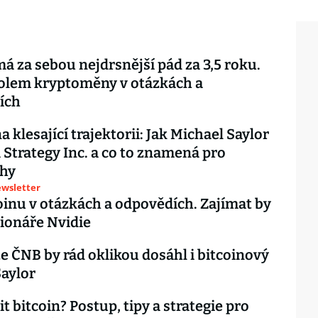
má za sebou nejdrsnější pád za 3,5 roku.
olem kryptoměny v otázkách a
ích
a klesající trajektorii: Jak Michael Saylor
i Strategy Inc. a co to znamená pro
rhy
ewsletter
oinu v otázkách a odpovědích. Zajímat by
cionáře Nvidie
e ČNB by rád oklikou dosáhl i bitcoinový
Saylor
t bitcoin? Postup, tipy a strategie pro