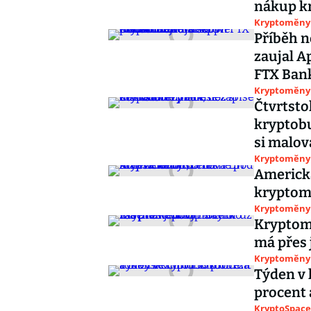
nákup k
Kryptoměny
Příběh 
zaujal A
FTX Ban
Kryptoměny
Čtvrtsto
kryptobu
si malov
Kryptoměny
Americká
kryptomě
Kryptoměny
Kryptomě
má přes 
Kryptoměny
Týden v 
procent 
KryptoSpace