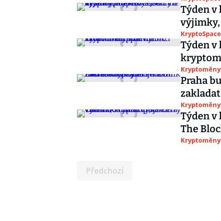
Týden v 
výjimky,
KryptoSpace
Týden v 
kryptomě
Kryptoměny
Praha bu
zakladate
Kryptoměny
Týden v k
The Bloc
Kryptoměny
Předchozí