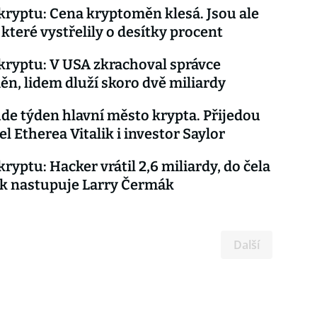
kryptu: Cena kryptoměn klesá. Jsou ale
 které vystřelily o desítky procent
kryptu: V USA zkrachoval správce
n, lidem dluží skoro dvě miliardy
de týden hlavní město krypta. Přijedou
l Etherea Vitalik i investor Saylor
ryptu: Hacker vrátil 2,6 miliardy, do čela
k nastupuje Larry Čermák
Další