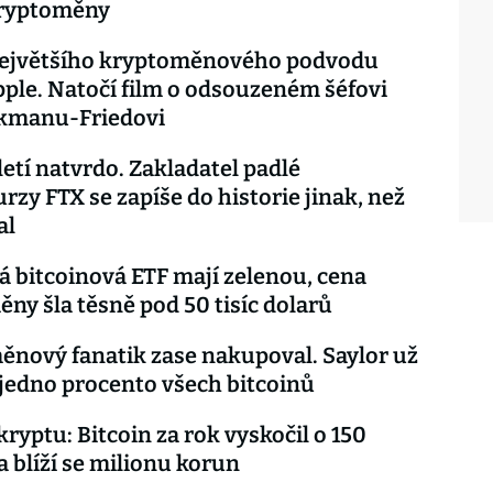
ryptoměny
největšího kryptoměnového podvodu
pple. Natočí film o odsouzeném šéfovi
kmanu-Friedovi
letí natvrdo. Zakladatel padlé
rzy FTX se zapíše do historie jinak, než
al
 bitcoinová ETF mají zelenou, cena
ny šla těsně pod 50 tisíc dolarů
nový fanatik zase nakupoval. Saylor už
jedno procento všech bitcoinů
kryptu: Bitcoin za rok vyskočil o 150
a blíží se milionu korun