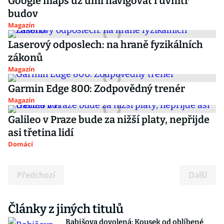
Google maps už umí navigovat i uvnitř
budov
Magazín
Laserový odposlech: na hraně fyzikálních
zákonů
Magazín
Garmin Edge 800: Zodpovědný trenér
Magazín
Galileo v Praze bude za nižší platy, nepřijde
asi třetina lidí
Domácí
Předchozí
Další
Články z jiných titulů
Babišova dovolená: Kousek od oblíbené