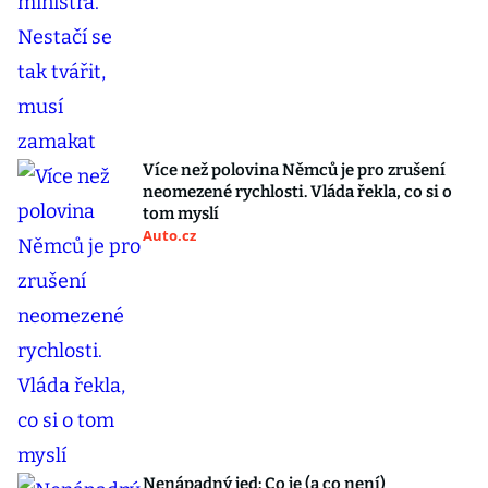
Více než polovina Němců je pro zrušení
neomezené rychlosti. Vláda řekla, co si o
tom myslí
Auto.cz
Nenápadný jed: Co je (a co není)