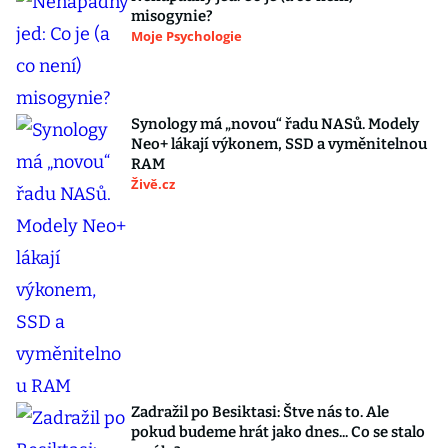
misogynie?
Moje Psychologie
Synology má „novou“ řadu NASů. Modely
Neo+ lákají výkonem, SSD a vyměnitelnou
RAM
Živě.cz
Zadražil po Besiktasi: Štve nás to. Ale
pokud budeme hrát jako dnes... Co se stalo