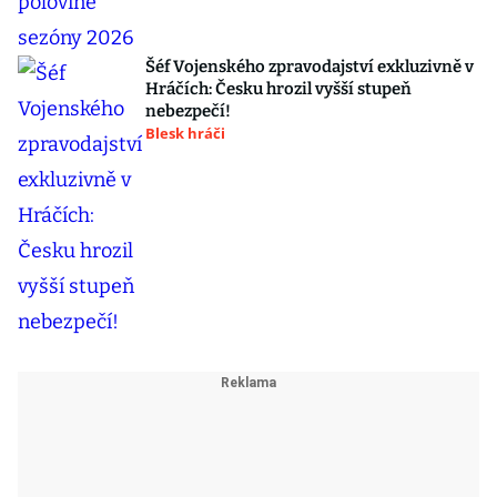
Šéf Vojenského zpravodajství exkluzivně v
Hráčích: Česku hrozil vyšší stupeň
nebezpečí!
Blesk hráči