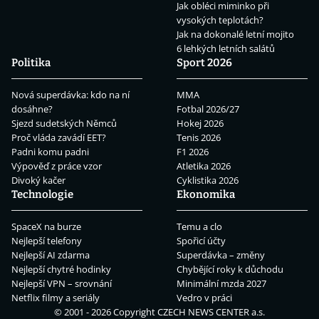
Jak obléci miminko při
vysokých teplotách?
Jak na dokonalé letní mojito
6 lehkých letních salátů
Politika
Sport 2026
Nová superdávka: kdo na ní
MMA
dosáhne?
Fotbal 2026/27
Sjezd sudetských Němců
Hokej 2026
Proč vláda zavádí EET?
Tenis 2026
Padni komu padni
F1 2026
Výpověď z práce vzor
Atletika 2026
Divoký kačer
Cyklistika 2026
Technologie
Ekonomika
SpaceX na burze
Temu a clo
Nejlepší telefony
Spořicí účty
Nejlepší AI zdarma
Superdávka – změny
Nejlepší chytré hodinky
Chybějící roky k důchodu
Nejlepší VPN – srovnání
Minimální mzda 2027
Netflix filmy a seriály
Vedro v práci
© 2001 - 2026 Copyright
CZECH NEWS CENTER a.s.