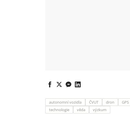
autonomní vozidla
ČVUT
dron
GPS
technologie
věda
výzkum