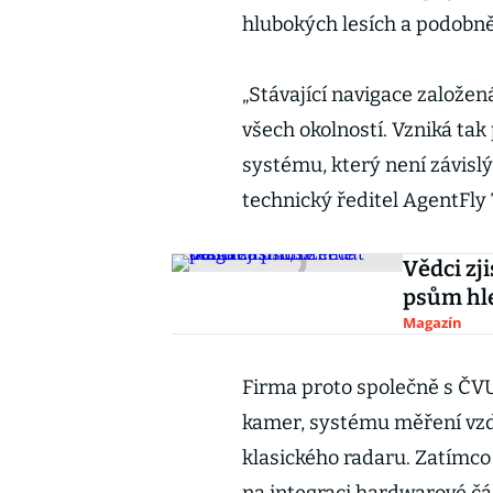
hlubokých lesích a podobně
„Stávající navigace založe
všech okolností. Vzniká ta
systému, který není závislý 
technický ředitel AgentFly 
Vědci zj
psům hl
Magazín
Firma proto společně s ČVU
kamer, systému měření vzd
klasického radaru. Zatímc