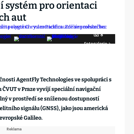
jí systém pro orientaci
ch aut
8
Fotogalerie
čnosti AgentFly Technologies ve spolupráci s
 ČVUT v Praze vyvíjí speciální navigační
lný v prostředí se sníženou dostupností
elitního signálu (GNSS), jako jsou americká
evropské Galileo.