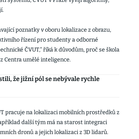
ti systému, ČVUT v Praze vyvíjí algoritmy,
í.
ající poznatky v oboru lokalizace z obrazu,
tivního řízení pro studenty a odborné
technické ČVUT,“ říká k důvodům, proč se škola
l z Centra umělé inteligence.
stili, že jižní pól se nebývale rychle
 pracuje na lokalizaci mobilních prostředků z
příklad další tým má na starost integraci
ních dronů a jejich lokalizaci z 3D lidarů.