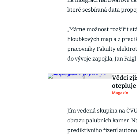
na integraci hardwarové čás
které sesbíraná data propoj
„Máme možnost rozšířit stáv
hloubkových map a z predik
pracovníky Fakulty elektro
do vývoje zapojila, Jan Faig
Vědci zji
otepluje
Magazín
Jím vedená skupina na ČVUT
obrazu palubních kamer. Na
prediktivního řízení autonom