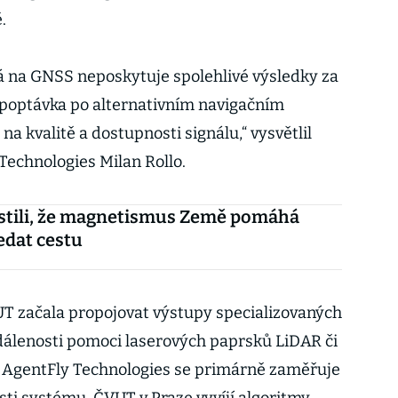
.
ná na GNSS neposkytuje spolehlivé výsledky za
k poptávka po alternativním navigačním
na kvalitě a dostupnosti signálu,“ vysvětlil
Technologies Milan Rollo.
istili, že magnetismus Země pomáhá
edat cestu
T začala propojovat výstupy specializovaných
álenosti pomoci laserových paprsků LiDAR či
o AgentFly Technologies se primárně zaměřuje