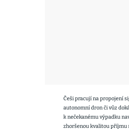
Češi pracují na propojení s
autonomní dron či vůz dokáz
k nečekanému výpadku navig
zhoršenou kvalitou příjmu 