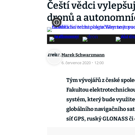
Čeští vědci vylepšu
dronů a autonomní
Marek Schwarzmann
6. července 2020
·
12:00
Tým vývojářů z české spole
Fakultou elektrotechnickou
systém, který bude využite
globálního navigačního sat
síť GPS, ruský GLONASS či 