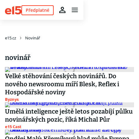
Předplatné
e15.cz
Novinář
novinář
Velké stěhování českých novinářů. Do
nového newsroomu míří Blesk, Reflex i
Hospodářské noviny
Byznys
Umělá inteligence ještě letos pozabíjí půlku
novinářských pozic, říká Michal Půr
e15 Cast
Ondřej Malý: Křemíkový hlad může Evropa