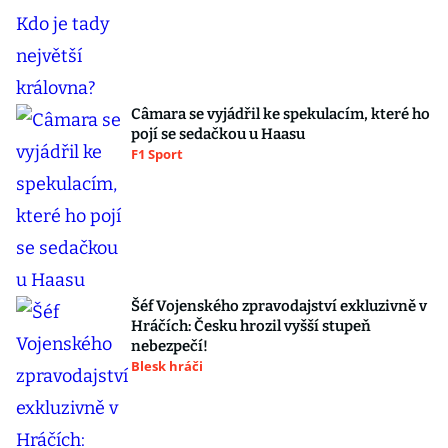
Câmara se vyjádřil ke spekulacím, které ho
pojí se sedačkou u Haasu
F1 Sport
Šéf Vojenského zpravodajství exkluzivně v
Hráčích: Česku hrozil vyšší stupeň
nebezpečí!
Blesk hráči