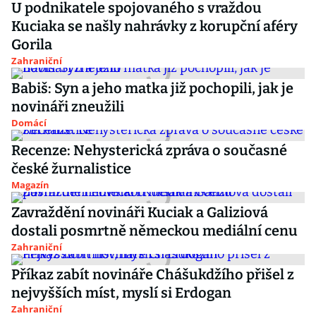
U podnikatele spojovaného s vraždou
Kuciaka se našly nahrávky z korupční aféry
Gorila
Zahraniční
Babiš: Syn a jeho matka již pochopili, jak je
novináři zneužili
Domácí
Recenze: Nehysterická zpráva o současné
české žurnalistice
Magazín
Zavraždění novináři Kuciak a Galiziová
dostali posmrtně německou mediální cenu
Zahraniční
Příkaz zabít novináře Chášukdžího přišel z
nejvyšších míst, myslí si Erdogan
Zahraniční