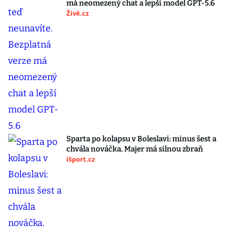
má neomezený chat a lepší model GPT-5.6
Živě.cz
Sparta po kolapsu v Boleslavi: minus šest a
chvála nováčka. Majer má silnou zbraň
iSport.cz