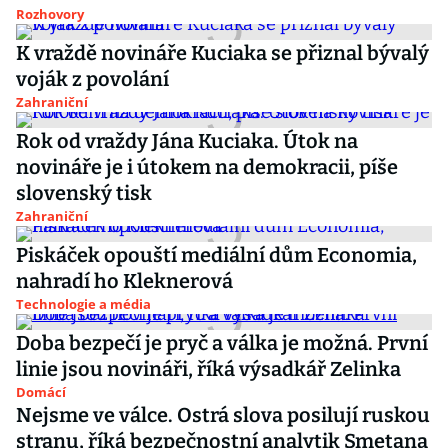
Rozhovory
K vraždě novináře Kuciaka se přiznal bývalý
voják z povolání
Zahraniční
Rok od vraždy Jána Kuciaka. Útok na
novináře je i útokem na demokracii, píše
slovenský tisk
Zahraniční
Piskáček opouští mediální dům Economia,
nahradí ho Kleknerová
Technologie a média
Doba bezpečí je pryč a válka je možná. První
linie jsou novináři, říká výsadkář Zelinka
Domácí
Nejsme ve válce. Ostrá slova posilují ruskou
stranu, říká bezpečnostní analytik Smetana