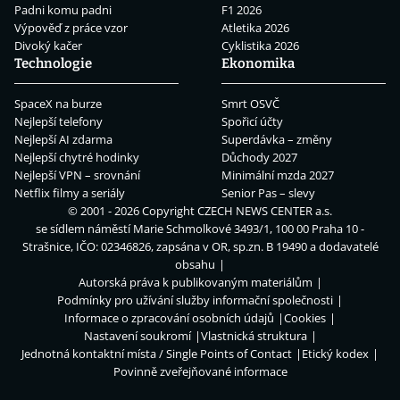
Padni komu padni
F1 2026
Výpověď z práce vzor
Atletika 2026
Divoký kačer
Cyklistika 2026
Technologie
Ekonomika
SpaceX na burze
Smrt OSVČ
Nejlepší telefony
Spořicí účty
Nejlepší AI zdarma
Superdávka – změny
Nejlepší chytré hodinky
Důchody 2027
Nejlepší VPN – srovnání
Minimální mzda 2027
Netflix filmy a seriály
Senior Pas – slevy
© 2001 - 2026 Copyright
CZECH NEWS CENTER a.s.
se sídlem náměstí Marie Schmolkové 3493/1, 100 00 Praha 10 -
Strašnice, IČO: 02346826, zapsána v OR, sp.zn. B 19490 a dodavatelé
obsahu
Autorská práva k publikovaným materiálům
Podmínky pro užívání služby informační společnosti
Informace o zpracování osobních údajů
Cookies
Nastavení soukromí
Vlastnická struktura
Jednotná kontaktní místa / Single Points of Contact
Etický kodex
Povinně zveřejňované informace