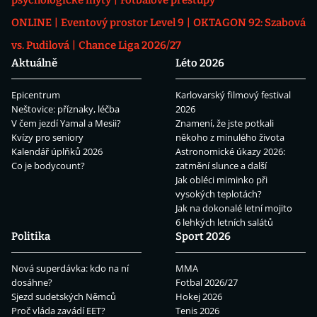
psychologické mýty
Fotbalové přestupy
ONLINE
Eventový prostor Level 9
OKTAGON 92: Szabová
vs. Pudilová
Chance Liga 2026/27
Aktuálně
Léto 2026
Epicentrum
Karlovarský filmový festival
Neštovice: příznaky, léčba
2026
V čem jezdí Yamal a Mesii?
Znamení, že jste potkali
Kvízy pro seniory
někoho z minulého života
Kalendář úplňků 2026
Astronomické úkazy 2026:
Co je bodycount?
zatmění slunce a další
Jak obléci miminko při
vysokých teplotách?
Jak na dokonalé letní mojito
6 lehkých letních salátů
Politika
Sport 2026
Nová superdávka: kdo na ní
MMA
dosáhne?
Fotbal 2026/27
Sjezd sudetských Němců
Hokej 2026
Proč vláda zavádí EET?
Tenis 2026