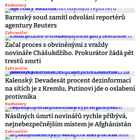
Rozhovory
Barmský soud zamítl odvolání reportérů
agentury Reuters
Zahraniční
Začal proces s obviněnými z vraždy
novináře Chášukdžího. Prokurátor žádá pět
trestů smrti
Zahraniční
Kalenský: Devadesát procent dezinformací
na sítích je z Kremlu, Putinovi jde o oslabení
protivníka
Rozhovory
Násilných úmrtí novinářů rychle přibývá,
nejnebezpečnějším místem je Afghánistán
Zahraniční