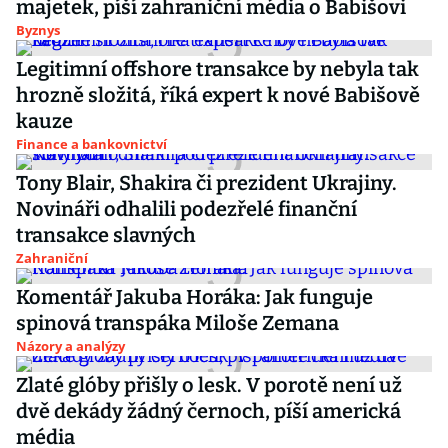
majetek, píší zahraniční média o Babišovi
Byznys
Legitimní offshore transakce by nebyla tak
hrozně složitá, říká expert k nové Babišově
kauze
Finance a bankovnictví
Tony Blair, Shakira či prezident Ukrajiny.
Novináři odhalili podezřelé finanční
transakce slavných
Zahraniční
Komentář Jakuba Horáka: Jak funguje
spinová transpáka Miloše Zemana
Názory a analýzy
Zlaté glóby přišly o lesk. V porotě není už
dvě dekády žádný černoch, píší americká
média