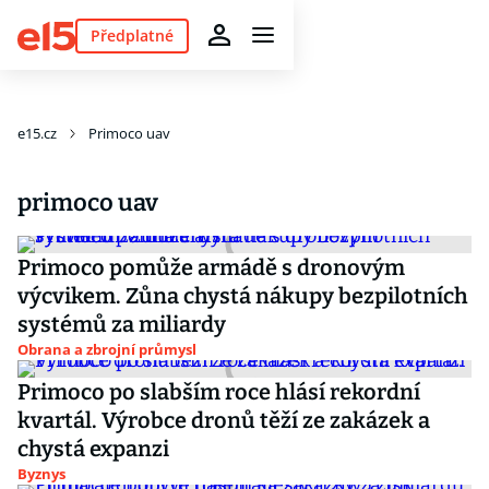
Předplatné
e15.cz
Primoco uav
primoco uav
Primoco pomůže armádě s dronovým
výcvikem. Zůna chystá nákupy bezpilotních
systémů za miliardy
Obrana a zbrojní průmysl
Primoco po slabším roce hlásí rekordní
kvartál. Výrobce dronů těží ze zakázek a
chystá expanzi
Byznys