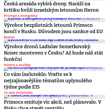
Česká armáda vybírá drony. Naráží na
kritiku kvůli izraelským letounům Heron
Průmysl a energetika
Výrobce bezpilotních letounů Primoco
končí v Rusku. Důvodem jsou sankce od EU
Byznys
Výrobce dronů Ladislav Semetkovský:
Konec montoven v Česku? Až bude náš stát
funkční
Názory a analýzy
Co vám (ne)uteklo: Vraťte se k
nejzajímavějším tématům uplynulého
týdne podle E15
Co vám (ne)uteklo
Primoco emituje víc akcií, než plánovalo. V
Písku chce stavět centrálu