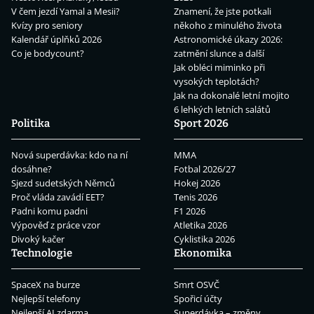
V čem jezdí Yamal a Mesii?
Znamení, že jste potkali
Kvízy pro seniory
někoho z minulého života
Kalendář úplňků 2026
Astronomické úkazy 2026:
Co je bodycount?
zatmění slunce a další
Jak obléci miminko při
vysokých teplotách?
Jak na dokonalé letní mojito
6 lehkých letních salátů
Politika
Sport 2026
Nová superdávka: kdo na ní
MMA
dosáhne?
Fotbal 2026/27
Sjezd sudetských Němců
Hokej 2026
Proč vláda zavádí EET?
Tenis 2026
Padni komu padni
F1 2026
Výpověď z práce vzor
Atletika 2026
Divoký kačer
Cyklistika 2026
Technologie
Ekonomika
SpaceX na burze
Smrt OSVČ
Nejlepší telefony
Spořicí účty
Nejlepší AI zdarma
Superdávka – změny