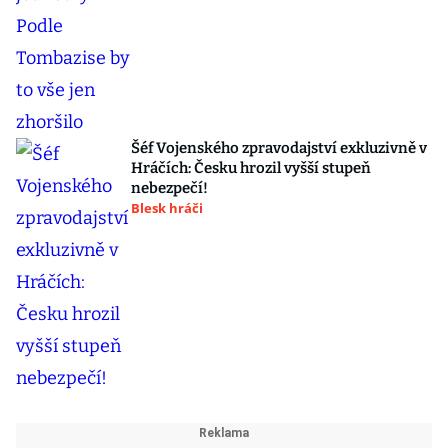
Šéf Vojenského zpravodajství exkluzivně v
Hráčích: Česku hrozil vyšší stupeň
nebezpečí!
Blesk hráči