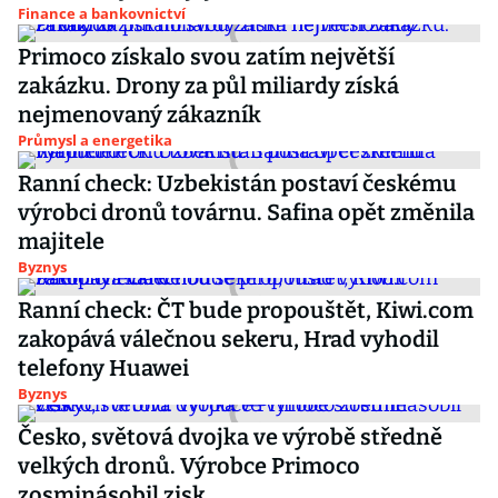
Finance a bankovnictví
Primoco získalo svou zatím největší
zakázku. Drony za půl miliardy získá
nejmenovaný zákazník
Průmysl a energetika
Ranní check: Uzbekistán postaví českému
výrobci dronů továrnu. Safina opět změnila
majitele
Byznys
Ranní check: ČT bude propouštět, Kiwi.com
zakopává válečnou sekeru, Hrad vyhodil
telefony Huawei
Byznys
Česko, světová dvojka ve výrobě středně
velkých dronů. Výrobce Primoco
zosminásobil zisk