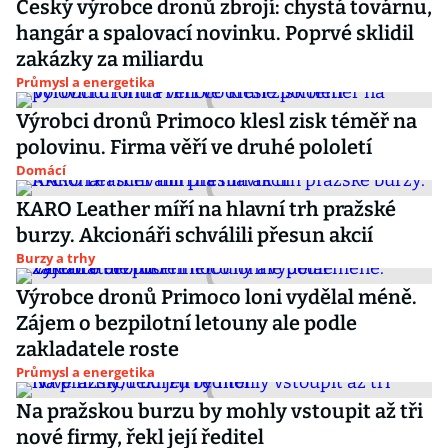
Český výrobce dronů zbrojí: chystá továrnu,
hangár a spalovací novinku. Poprvé sklidil
zakázky za miliardu
Průmysl a energetika
Výrobci dronů Primoco klesl zisk téměř na
polovinu. Firma věří ve druhé pololetí
Domácí
KARO Leather míří na hlavní trh pražské
burzy. Akcionáři schválili přesun akcií
Burzy a trhy
Výrobce dronů Primoco loni vydělal méně.
Zájem o bezpilotní letouny ale podle
zakladatele roste
Průmysl a energetika
Na pražskou burzu by mohly vstoupit až tři
nové firmy, řekl její ředitel