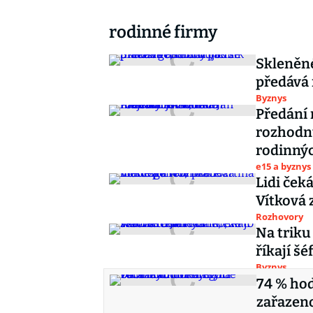
rodinné firmy
Skleněné,
předává 
Byznys
Předání 
rozhodnu
rodinný
e15 a byznys
Lidi ček
Vítková
Rozhovory
Na triku 
říkají š
Byznys
74 % ho
zařazeno