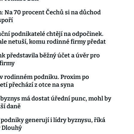
 Na 70 procent Čechů si na důchod
spoří
ční podnikatelé chtějí na odpočinek.
ale netuší, komu rodinné firmy předat
k představila běžný účet a úvěr pro
firmy
 v rodinném podniku. Proxim po
letí přechází z otce na syna
byznys má dostat úřední punc, mohl by
žší daně
podniky generují i lídry byznysu, říká
r Dlouhý