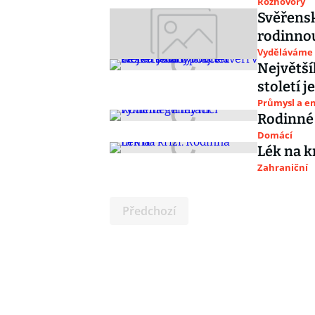
Rozhovory
Svěřensk
rodinno
Vyděláváme
Největší
století j
Průmysl a e
Rodinné 
Domácí
Lék na k
Zahraniční
Předchozí