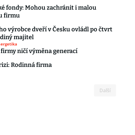
é fondy: Mohou zachránit i malou
u firmu
ho výrobce dveří v Česku ovládl po čtvrt
ediný majitel
nergetika
firmy ničí výměna generací
rizi: Rodinná firma
Další