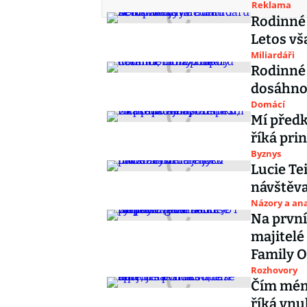
Reklama
Rodinné 
Letos vš
Miliardáři
Rodinné 
dosáhno
Domácí
Mí předk
říká pri
Byznys
Lucie Tei
návštěv
Názory a ana
Na první
majitelé
Family O
Rozhovory
Čím méně 
říká vnu