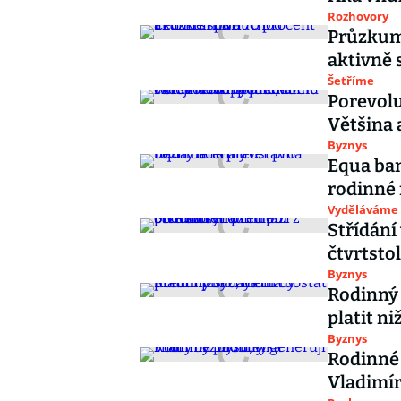
Rozhovory
Průzkum:
aktivně 
Šetříme
Porevolu
Většina 
Byznys
Equa ban
rodinné 
Vyděláváme
Střídání
čtvrtsto
Byznys
Rodinný 
platit ni
Byznys
Rodinné 
Vladimí