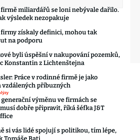
firmě miliardářů se loni nebývale dařilo.
ak výsledek nezopakuje
firmy získaly definici, mohou tak
ut na podporu
ové byli úspěšní v nakupování pozemků,
nc Konstantin z Lichtenštejna
sler: Práce v rodinné firmě je jako
a vzdálených příbuzných
lýzy
 generační výměnu ve firmách se
 musí dobře připravit, říká šéfka J&T
ffice
si vás lidé spojují s politikou, tím lépe,
k Tomáše Bati