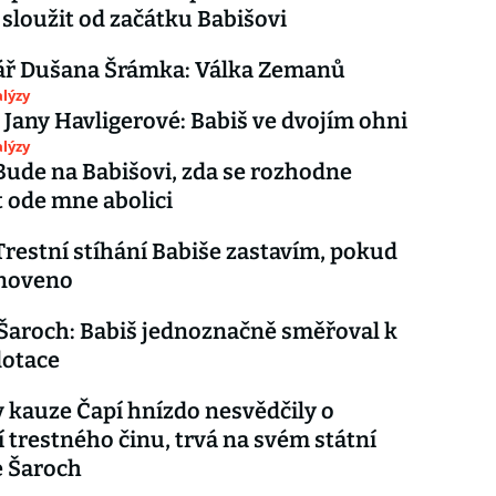
í sloužit od začátku Babišovi
ř Dušana Šrámka: Válka Zemanů
lýzy
 Jany Havligerové: Babiš ve dvojím ohni
lýzy
ude na Babišovi, zda se rozhodne
 ode mne abolici
restní stíhání Babiše zastavím, pokud
noveno
Šaroch: Babiš jednoznačně směřoval k
dotace
 kauze Čapí hnízdo nesvědčily o
 trestného činu, trvá na svém státní
e Šaroch