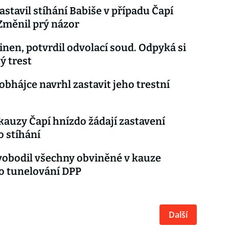
astavil stíhání Babiše v případu Čapí
Změnil prý názor
vinen, potvrdil odvolací soud. Odpyká si
ý trest
obhájce navrhl zastavit jeho trestní
 kauzy Čapí hnízdo žádají zastavení
o stíhání
obodil všechny obviněné v kauze
o tunelování DPP
Další