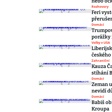
nebo oč
Rozhovory
Feri vys
přerušen
Domácí
Trumpov
porážky 
Volby v USA
Liberijs
českého
Zahraniční
Kauza Ča
stíhání 
Domácí
Zeman už
nevidí d
Domácí
Babiš ob
Kroupa