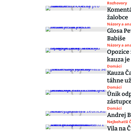
Rozhovory
Komentá
žalobce
Názory a ana
Glosa Pe
Babiše
Názory a ana
Opozice 
kauza je
Domácí
Kauza Ča
táhne už
Domácí
Únik odp
zástupce
Domácí
Andrej B
Nejbohatší Č
Vila na 