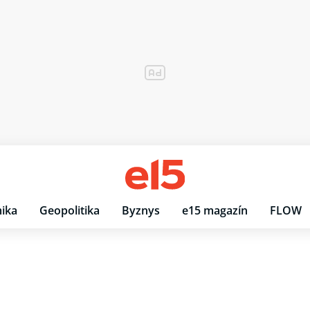
ika
Geopolitika
Byznys
e15 magazín
FLOW