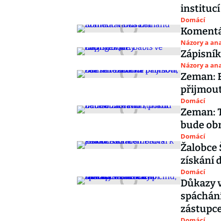
instituc
Domácí
Komentá
Názory a ana
Zápisník
Názory a ana
Zeman: B
přijmout
Domácí
Zeman: T
bude ob
Domácí
Žalobce 
získání 
Domácí
Důkazy v
spáchání
zástupc
Domácí