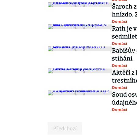
Šaroch z
hnízdo. 
Domácí
Rath je 
sedmilet
Domácí
Babišův 
stíhání
Domácí
Aktéři z
trestníh
Domácí
Soud osv
údajnéh
Domácí
Předchozí