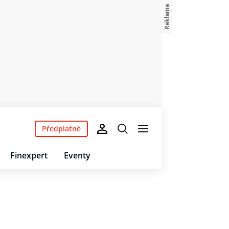
Předplatné
Finexpert
Eventy