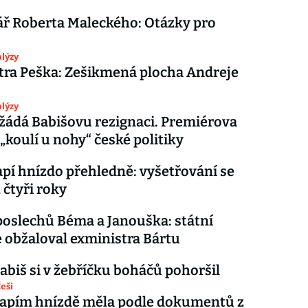
ř Roberta Maleckého: Otázky pro
lýzy
tra Peška: Zešikmená plocha Andreje
lýzy
žádá Babišovu rezignaci. Premiérova
 „koulí u nohy“ české politiky
pí hnízdo přehledně: vyšetřování se
 čtyři roky
oslechů Béma a Janouška: státní
 obžaloval exministra Bártu
abiš si v žebříčku boháčů pohoršil
eši
Čapím hnízdě měla podle dokumentů z