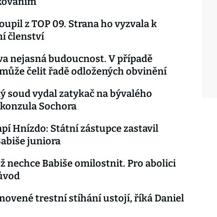
kováním
toupil z TOP 09. Strana ho vyzvala k
í členství
a nejasná budoucnost. V případě
může čelit řadě odložených obvinění
ký soud vydal zatykač na bývalého
 konzula Sochora
pí Hnízdo: Státní zástupce zastavil
Babiše juniora
 nechce Babiše omilostnit. Pro abolici
ůvod
novené trestní stíhání ustojí, říká Daniel