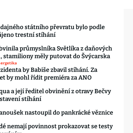
údajného státního převratu bylo podle
ájeno trestní stíhání
obvinila průmyslníka Světlíka z daňových
 stamiliony měly putovat do Švýcarska
nergetika
zidenta by Babiše zbavil stíhání. Za
let by mohl řídit premiéra za ANO
ua a její ředitel obvinění z otravy Bečvy
astavení stíhání
anoušek nastoupil do pankrácké věznice
idé nemají povinnost prokazovat se testy