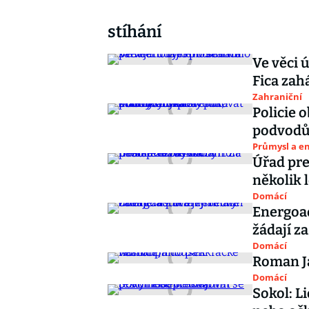
stíhání
Ve věci 
Fica zah
Zahraniční
Policie 
podvodů,
Průmysl a e
Úřad pre
několik 
Domácí
Energoaq
žádají z
Domácí
Roman J
Domácí
Sokol: L