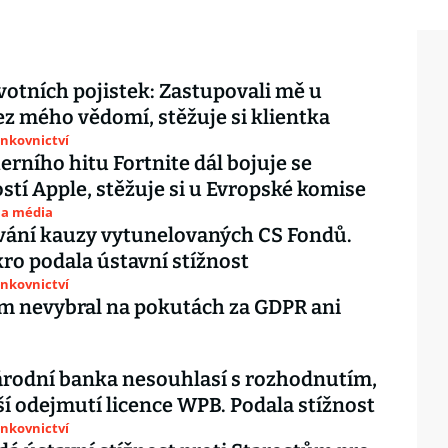
votních pojistek: Zastupovali mě u
z mého vědomí, stěžuje si klientka
ankovnictví
erního hitu Fortnite dál bojuje se
stí Apple, stěžuje si u Evropské komise
 a média
vání kauzy vytunelovaných CS Fondů.
ro podala ústavní stížnost
ankovnictví
ím nevybral na pokutách za GDPR ani
rodní banka nesouhlasí s rozhodnutím,
ší odejmutí licence WPB. Podala stížnost
ankovnictví