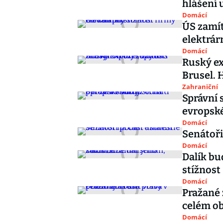
hlášení 
Domácí
ÚS zamít
elektrár
Domácí
Ruský ex
Brusel. 
Zahraniční
Správní s
evropské
Domácí
Senátoři
Domácí
Dalík bu
stížnost
Domácí
Pražané 
celém o
Domácí