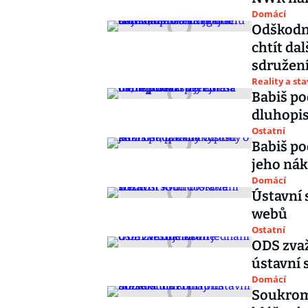
Domácí
Odškodn
chtít da
sdružen
Reality a st
Babiš po
dluhopis
Ostatní
Babiš po
jeho ná
Domácí
Ústavní 
webů
Ostatní
ODS zvaž
ústavní 
Domácí
Soukromn