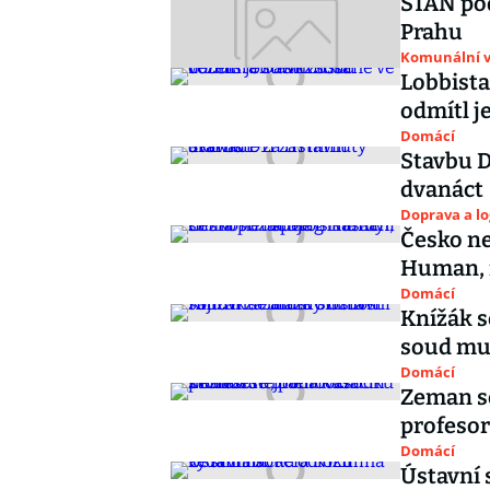
STAN pod
Prahu
Komunální v
Lobbista
odmítl j
Domácí
Stavbu D1
dvanáct
Doprava a lo
Česko ne
Human, 
Domácí
Knížák s
soud mu 
Domácí
Zeman s
profesor
Domácí
Ústavní 