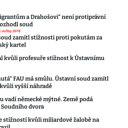
igrantům a Drahošovi“ není protiprávní
rozhodl soud
 volby 2018
soud zamítl stížnosti proti pokutám za
ký kartel
al kvůli profesuře stížnost k Ústavnímu
utá“ FAU má smůlu. Ústavní soud zamítl
 kvůli vyšší náhradě
u vadí německé mýtné. Země podá
u Soudního dvora
e stížností kvůli miliardové žalobě na
azil