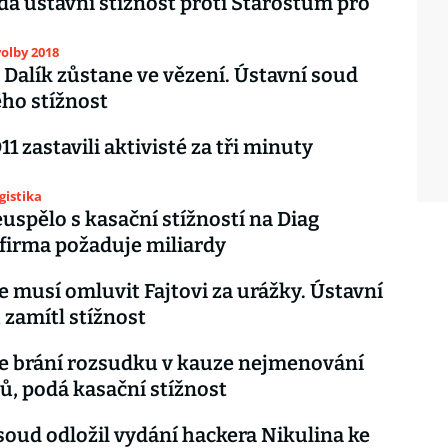
á ústavní stížnost proti Starostům pro
olby 2018
 Dalík zůstane ve vězení. Ústavní soud
eho stížnost
1 zastavili aktivisté za tři minuty
gistika
uspělo s kasační stížností na Diag
firma požaduje miliardy
e musí omluvit Fajtovi za urážky. Ústavní
zamítl stížnost
e brání rozsudku v kauze nejmenování
ů, podá kasační stížnost
soud odložil vydání hackera Nikulina ke