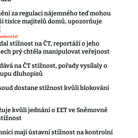
ění za regulaci nájemného teď mohou
lší tisíce majitelů domů, upozorňuje
í
avebnictví
dal stížnost na ČT, reportáží o jeho
ech prý chtěla manipulovat veřejnost
dává na ČT stížnost, pořady vysílaly o
kupu dluhopisů
soud dostane stížnost kvůli blokování
uje kvůli jednání o EET ve Sněmovně
stížnost
íci mají ústavní stížnost na kontrolní