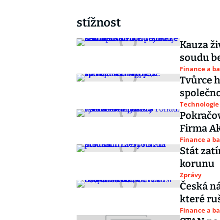
stížnost
Kauza ži
soudu be
Finance a b
Tvůrce h
společno
Technologie
Pokračo
Firma Ak
Finance a b
Stát zat
korunu
Zprávy
Česká ná
které ru
Finance a b