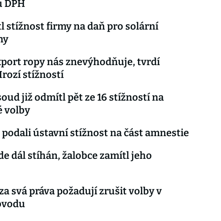
u DPH
l stížnost firmy na daň pro solární
ny
port ropy nás znevýhodňuje, tvrdí
Hrozí stížností
oud již odmítl pět ze 16 stížností na
 volby
 podali ústavní stížnost na část amnestie
de dál stíhán, žalobce zamítl jeho
za svá práva požadují zrušit volby v
bvodu