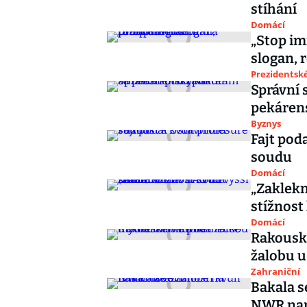
stíhání
Domácí
„Stop im
slogan, 
Prezidentské
Správní 
pekárens
Byznys
Fajt pod
soudu
Domácí
„Zaklekn
stížnost
Domácí
Rakousk
žalobu 
Zahraniční
Bakala s
NWR nar