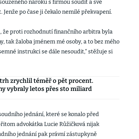
souzeného nároku s firmou soudit a své
. Jenže po čase ji čekalo nemilé překvapení.
 že proti rozhodnutí finančního arbitra byla
vny, tak žaloba jménem mé osoby, a to bez mého
emné instrukci se dále nesoudit,“ stěžuje si
 trh zrychlil téměř o pět procent.
ny vybraly letos přes sto miliard
oudního jednání, které se konalo před
přitom advokátka Lucie Růžičková nijak
dního jednání pak právní zástupkyně