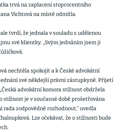
entka trvá na zaplacení stoprocentního
ana Vichtová na místě odmítla.
́ ale tvrdí, že jednala v souladu s udělenou
ájmu své klientky. „Svým jednáním jsem ji
Růžičková.
ová nechtěla spokojit a k České advokátní
ednání své někdejší právní zástupkyně. Přijetí
. „Česká advokátní komora stížnost obdržela
to stížnost je v současné době prošetřována
lní rada zodpovědně rozhodnout,“ uvedla
haloupková. Lze očekávat, že o stížnosti bude
ech.