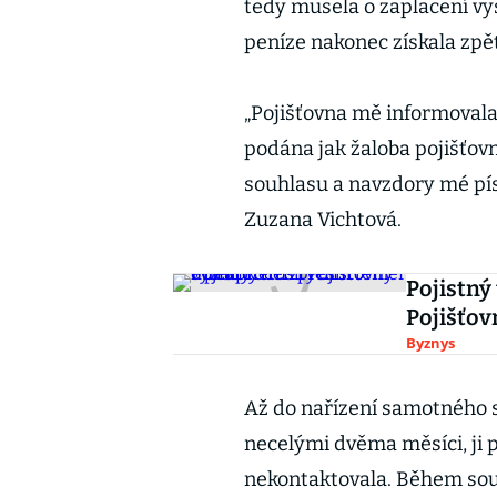
tedy musela o zaplacení vy
peníze nakonec získala zpět
„Pojišťovna mě informovala,
podána jak žaloba pojišťo
souhlasu a navzdory mé pís
Zuzana Vichtová.
Pojistný
Pojišťov
Byznys
Až do nařízení samotného s
necelými dvěma měsíci, ji 
nekontaktovala. Během sou