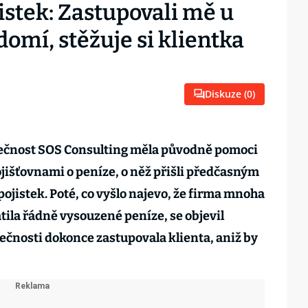
istek: Zastupovali mě u
omí, stěžuje si klientka
Diskuze (
0
)
ečnost SOS Consulting měla původně pomoci
ojišťovnami o peníze, o něž přišli předčasným
ojistek. Poté, co vyšlo najevo, že firma mnoha
ila řádně vysouzené peníze, se objevil
ečnosti dokonce zastupovala klienta, aniž by