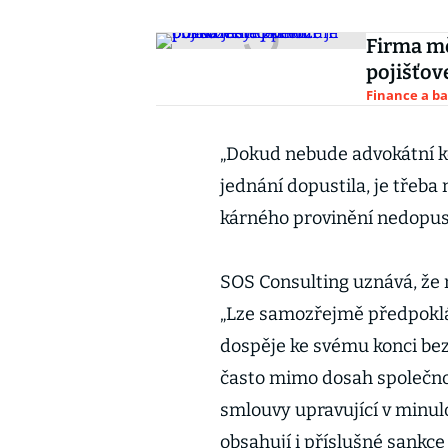
Firma m
pojišťov
Finance a b
„Dokud nebude advokátní k
jednání dopustila, je třeba
kárného provinění nedopusti
SOS Consulting uznává, že 
„Lze samozřejmě předpoklá
dospěje ke svému konci bez 
často mimo dosah společnost
smlouvy upravující v minulo
obsahují i příslušné sankce 