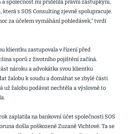
a společnost mi přidělila právní zástupkyni,
, která s SOS Consulting zjevně spolupracuje.
moc za účelem vymáhání pohledávek,” tvrdí
u klientku zastupovala v řízení před
šina sporů z životního pojištění začíná.
 část nároku a advokátka svou klientku
dat žalobu k soudu a domáhat se zbylé části
á už žalobu podávat nechtěla a výslovně to
la.
rok zaplatila na bankovní účet společnosti SOS
 koruna došla poškozené Zuzaně Vichtové. Ta se