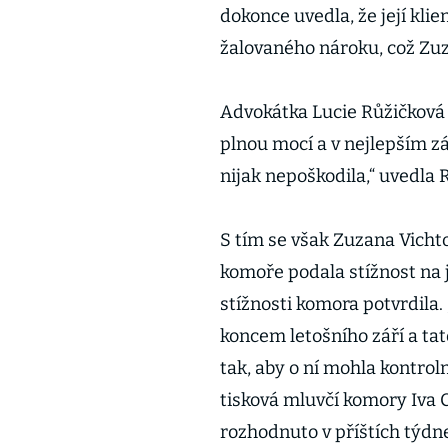
dokonce uvedla, že její kli
žalovaného nároku, což Zuz
Advokátka Lucie Růžičkova
plnou mocí a v nejlepším z
nijak nepoškodila,“ uvedla 
S tím se však Zuzana Vicht
komoře podala stížnost na j
stížnosti komora potvrdila
koncem letošního září a ta
tak, aby o ní mohla kontro
tisková mluvčí komory Iva C
rozhodnuto v příštích týdn