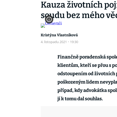
Kauza životních poj
soudu bez mého věd
Kristýna Vlastníková
4. listopadu 2021
·
19:30
Finančně poradenská spol
klientům, kteří se přou s p
odstoupením od životních p
poškozeným lidem nevyplat
případ, kdy advokátka spol
jí k tomu dal souhlas.