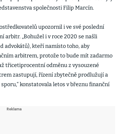
edstavenstva společnosti Filip Marcín.
středkovatelů upozornil i ve své poslední
í arbitr. „Bohužel i v roce 2020 se našli
ad advokátů), kteří namísto toho, aby
nančním arbitrem, protože to bude mít zadarmo
a až třicetiprocentní odměnu z vysouzené
rem zastupují, řízení zbytečně prodlužují a
sporu,“ konstatovala letos v březnu finanční