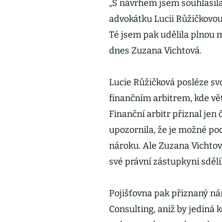
„S návrhem jsem souhlasila 
advokátku Lucii Růžičkovou
Té jsem pak udělila plnou 
dnes Zuzana Vichtová.
Lucie Růžičková posléze svo
finančním arbitrem, kde vět
Finanční arbitr přiznal jen
upozornila, že je možné po
nároku. Ale Zuzana Vichtov
své právní zástupkyni sděli
Pojišťovna pak přiznaný ná
Consulting, aniž by jediná