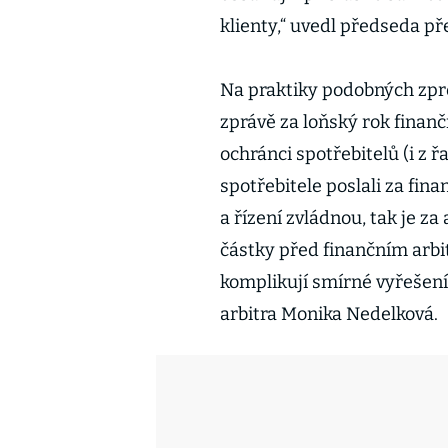
klienty,“ uvedl předseda př
Na praktiky podobných zpro
zprávě za loňský rok finančn
ochránci spotřebitelů (i z ř
spotřebitele poslali za fi
a řízení zvládnou, tak je z
částky před finančním arbit
komplikují smírné vyřešení 
arbitra Monika Nedelková.