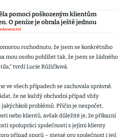
ěla pomoci poškozeným klientům
en. O peníze je obrala ještě jednou
ankovnictví
omorou rozhodnuto, že jsem se konkrétního
 na mou osobu pohlížet tak, že jsem se žádného
la,“ tvrdí Lucie Růžičková.
ne ve všech případech se zachovala správně.
dat, že ne každý obchodní případ vždy
jakýchkoli problémů. Příčin je nespočet,
i nebo klientů, avšak důležité je, že příkazní
sti spolupráci společnosti s jejími klienty
pro případ sporů – stejné pro společnost i její