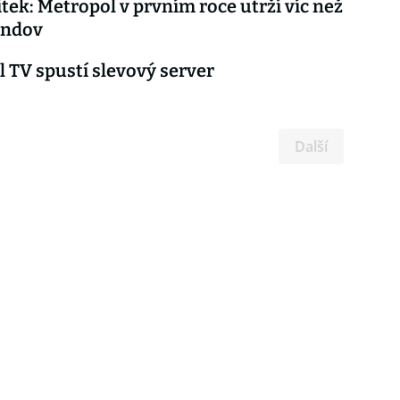
tek: Metropol v prvním roce utrží víc než
andov
 TV spustí slevový server
Další