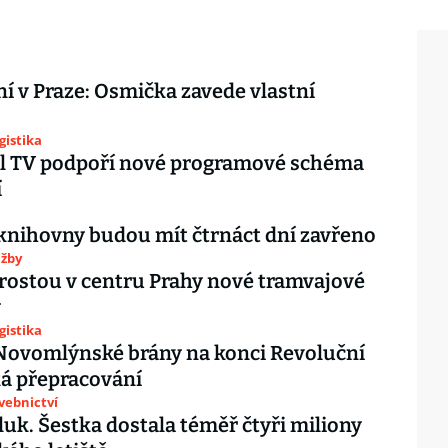
í v Praze: Osmička zavede vlastní
gistika
l TV podpoří nové programové schéma
í
knihovny budou mít čtrnáct dní zavřeno
užby
yrostou v centru Prahy nové tramvajové
y
gistika
Novomlýnské brány na konci Revoluční
ká přepracování
avebnictví
luk. Šestka dostala téměř čtyři miliony