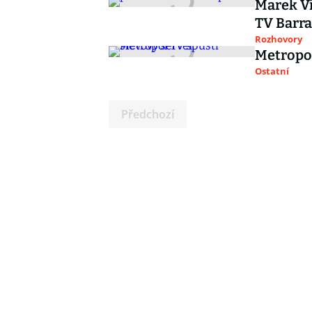
Marek Ví
TV Barr
Rozhovory
Metropol
Ostatní
Předchozí