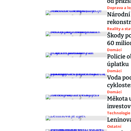
od pražs
Doprava a lo
Národní d
rekonst
Reality a st
Škody po
60 mili
Domácí
Policie o
úplatku
Domácí
Voda pod
cykloste
Domácí
Měkota u
investov
Technologie
Leninova
Ostatní