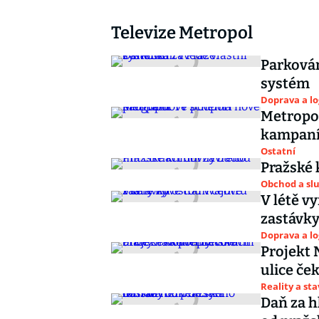
Televize Metropol
Parkován
systém
Doprava a lo
Metropo
kampan
Ostatní
Pražské 
Obchod a sl
V létě v
zastávk
Doprava a lo
Projekt 
ulice če
Reality a st
Daň za h