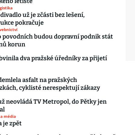
kého letiště
gistika
ivadlo už je zčásti bez lešení,
rukce pokračuje
avebnictví
 povodních budou dopravní podnik stát
onů korun
bvinila dva pražské úředníky za přijetí
emlela asfalt na pražských
zkách, cyklisté nerespektují zákazy
ž neovládá TV Metropol, do Pětky jen
al
 a média
 je zpět