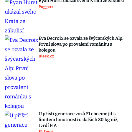
Ryan Hurst ukázal svého Krata ze zákulisí
Poggers
Eva Decroix se ozvala ze švýcarských Alp:
První slova po provalení románku s
kolegou
Blesk.cz
U příští generace vozů F1 chceme jít s
limitem hmotnosti o dalších 80 kg níž,
tvrdí FIA
F1 Sport