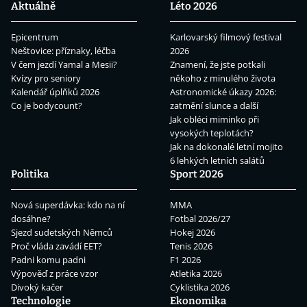
Aktuálně
Léto 2026
Epicentrum
Karlovarský filmový festival
Neštovice: příznaky, léčba
2026
V čem jezdí Yamal a Mesii?
Znamení, že jste potkali
Kvízy pro seniory
někoho z minulého života
Kalendář úplňků 2026
Astronomické úkazy 2026:
Co je bodycount?
zatmění slunce a další
Jak obléci miminko při
vysokých teplotách?
Jak na dokonalé letní mojito
6 lehkých letních salátů
Politika
Sport 2026
Nová superdávka: kdo na ní
MMA
dosáhne?
Fotbal 2026/27
Sjezd sudetských Němců
Hokej 2026
Proč vláda zavádí EET?
Tenis 2026
Padni komu padni
F1 2026
Výpověď z práce vzor
Atletika 2026
Divoký kačer
Cyklistika 2026
Technologie
Ekonomika