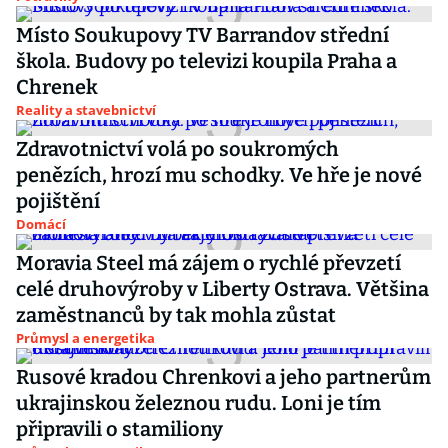
Místo Soukupovy TV Barrandov střední
škola. Budovy po televizi koupila Praha a
Chrenek
Reality a stavebnictví
Zdravotnictví volá po soukromých
penězích, hrozí mu schodky. Ve hře je nové
pojištění
Domácí
Moravia Steel má zájem o rychlé převzetí
celé druhovýroby v Liberty Ostrava. Většina
zaměstnanců by tak mohla zůstat
Průmysl a energetika
Rusové kradou Chrenkovi a jeho partnerům
ukrajinskou železnou rudu. Loni je tím
připravili o stamiliony