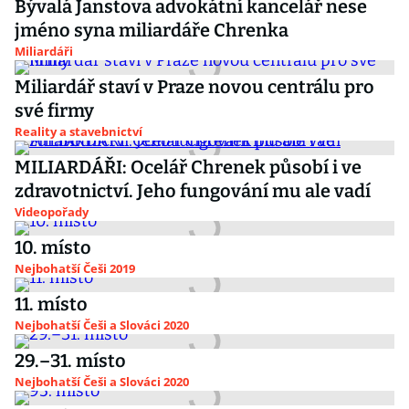
Bývalá Janstova advokátní kancelář nese
jméno syna miliardáře Chrenka
Miliardáři
Miliardář staví v Praze novou centrálu pro
své firmy
Reality a stavebnictví
MILIARDÁŘI: Ocelář Chrenek působí i ve
zdravotnictví. Jeho fungování mu ale vadí
Videopořady
10. místo
Nejbohatší Češi 2019
11. místo
Nejbohatší Češi a Slováci 2020
29.–31. místo
Nejbohatší Češi a Slováci 2020