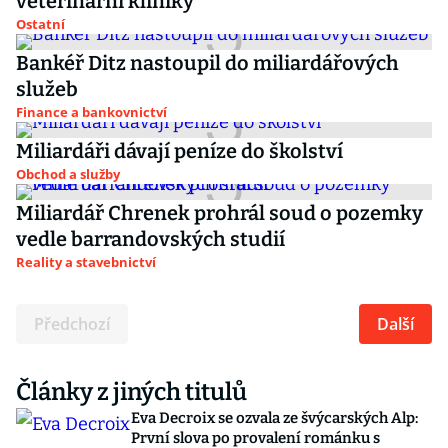
veterinární kliniky
Ostatní
Bankéř Ditz nastoupil do miliardářových
služeb
Finance a bankovnictví
Miliardáři dávají peníze do školství
Obchod a služby
Miliardář Chrenek prohrál soud o pozemky
vedle barrandovských studií
Reality a stavebnictví
Předchozí
Další
Články z jiných titulů
Eva Decroix se ozvala ze švýcarských Alp:
První slova po provalení románku s