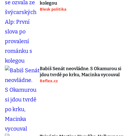
kolegou
Blesk politika
Babiš Senát neovládne. S Okamurou si
jdou tvrdě po krku, Macinka vycouval
Reflex.cz