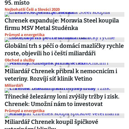
95. místo
Nejbohatší Češi a Slováci 2020
Chrenek expanduje: Moravia Steel koupila
firmu MSV Metal Studénka
Průmysl a energetika
Globální trh s péčí o domácí mazlíčky rychle
roste, objevili ho i čeští miliardáři
Obchod a služby
Miliardář Chrenek přibral k nemocnicím i
veteriny. Rozvíjí síť klinik Vetino
Miliardáři
Třinecké železárny loni zvýšily tržby i zisk.
Chrenek: Umožní nám to investovat
Průmysl a energetika
Miliardář Chrenek koupil špičkové