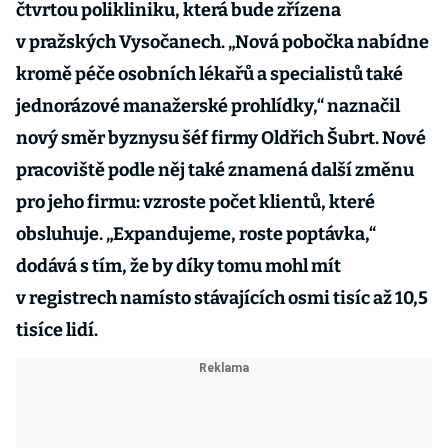
čtvrtou polikliniku, která bude zřízena
v pražských Vysočanech. „Nová pobočka nabídne
kromě péče osobních lékařů a specialistů také
jednorázové manažerské prohlídky,“ naznačil
nový směr byznysu šéf firmy Oldřich Šubrt. Nové
pracoviště podle něj také znamená další změnu
pro jeho firmu: vzroste počet klientů, které
obsluhuje. „Expandujeme, roste poptávka,“
dodává s tím, že by díky tomu mohl mít
v registrech namísto stávajících osmi tisíc až 10,5
tisíce lidí.