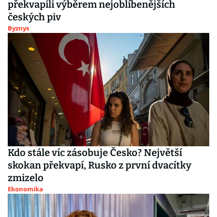
překvapili výběrem nejoblíbenějších
českých piv
Byznys
Kdo stále víc zásobuje Česko? Největší
skokan překvapí, Rusko z první dvacítky
zmizelo
Ekonomika