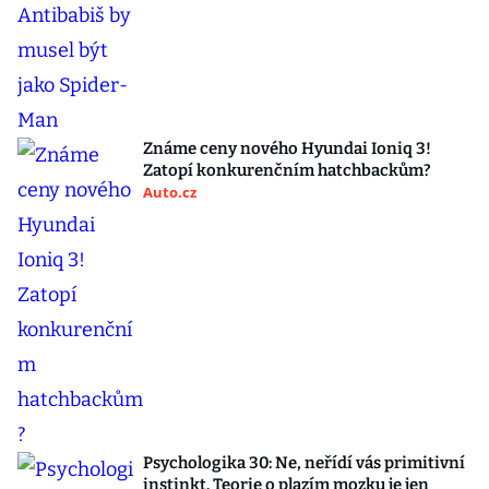
Známe ceny nového Hyundai Ioniq 3!
Zatopí konkurenčním hatchbackům?
Auto.cz
Psychologika 30: Ne, neřídí vás primitivní
instinkt. Teorie o plazím mozku je jen