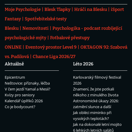
Moje Psychologie
Blesk Tlapky
Hráči na Blesku
iSport
Fantasy
Spotřebitelské testy
Blesku
Nemovitosti
Psychologika - podcast rozbíjející
psychologické mýty
Fotbalové přestupy
ONLINE
Eventový prostor Level 9
OKTAGON 92: Szabová
vs. Pudilová
Chance Liga 2026/27
Aktuálně
Léto 2026
Epicentrum
Karlovarský filmový festival
Neštovice: příznaky, léčba
2026
V čem jezdí Yamal a Mesii?
Znamení, že jste potkali
Kvízy pro seniory
někoho z minulého života
Kalendář úplňků 2026
Astronomické úkazy 2026:
Co je bodycount?
zatmění slunce a další
Jak obléci miminko při
vysokých teplotách?
Jak na dokonalé letní mojito
6 lehkých letních salátů