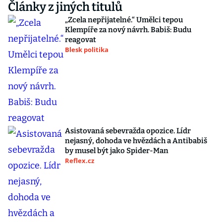
Články z jiných titulů
„Zcela nepřijatelné.“ Umělci tepou
Klempíře za nový návrh. Babiš: Budu
reagovat
Blesk politika
Asistovaná sebevražda opozice. Lídr
nejasný, dohoda ve hvězdách a Antibabiš
by musel být jako Spider-Man
Reflex.cz