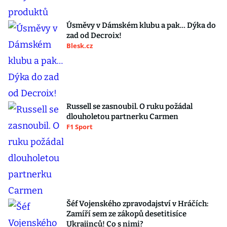
Úsměvy v Dámském klubu a pak… Dýka do
zad od Decroix!
Blesk.cz
Russell se zasnoubil. O ruku požádal
dlouholetou partnerku Carmen
F1 Sport
Šéf Vojenského zpravodajství v Hráčích:
Zamíří sem ze zákopů desetitisíce
Ukrajinců! Co s nimi?