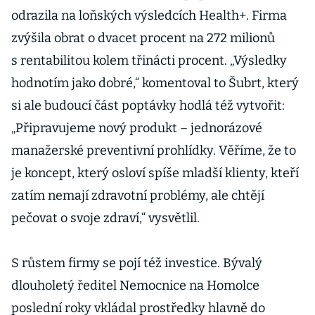
odrazila na loňských výsledcích Health+. Firma
zvýšila obrat o dvacet procent na 272 milionů
s rentabilitou kolem třinácti procent. „Výsledky
hodnotím jako dobré,“ komentoval to Šubrt, který
si ale budoucí část poptávky hodlá též vytvořit:
„Připravujeme nový produkt – jednorázové
manažerské preventivní prohlídky. Věříme, že to
je koncept, který osloví spíše mladší klienty, kteří
zatím nemají zdravotní problémy, ale chtějí
pečovat o svoje zdraví,“ vysvětlil.
S růstem firmy se pojí též investice. Bývalý
dlouholetý ředitel Nemocnice na Homolce
poslední roky vkládal prostředky hlavně do