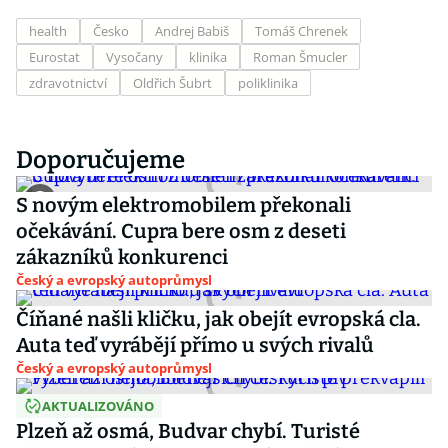
health
Česko
Andrej Babiš
Tomáš Chrenek
Eurostat
Vysočany
klinika
Roman Šmucler
zdravotnictví
Oldřich Šubrt
poliklinika
Doporučujeme
S novým elektromobilem překonali
očekávání. Cupra bere osm z deseti
zákazníků konkurenci
Český a evropský autoprůmysl
Číňané našli kličku, jak obejít evropská cla.
Auta teď vyrábějí přímo u svých rivalů
Český a evropský autoprůmysl
AKTUALIZOVÁNO
Plzeň až osmá, Budvar chybí. Turisté