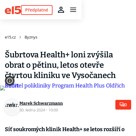
Předplatné
e15.cz
Byznys
Šubrtova Health+ loni zvýšila
obrat o pětinu, letos otevře
čtvrtou kliniku ve Vysočanech
Marek Schwarzmann
0
30. ledna 2024
·
10:00
Síť soukromých klinik Health+ se letos rozšíří o