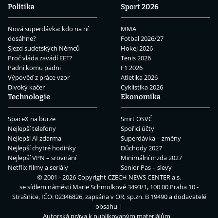
Politika
Sport 2026
Nová superdávka: kdo na ní
MMA
dosáhne?
Fotbal 2026/27
Sjezd sudetských Němců
Hokej 2026
Proč vláda zavádí EET?
Tenis 2026
Padni komu padni
F1 2026
Výpověď z práce vzor
Atletika 2026
Divoký kačer
Cyklistika 2026
Technologie
Ekonomika
SpaceX na burze
Smrt OSVČ
Nejlepší telefony
Spořicí účty
Nejlepší AI zdarma
Superdávka – změny
Nejlepší chytré hodinky
Důchody 2027
Nejlepší VPN – srovnání
Minimální mzda 2027
Netflix filmy a seriály
Senior Pas – slevy
© 2001 - 2026 Copyright
CZECH NEWS CENTER a.s.
se sídlem náměstí Marie Schmolkové 3493/1, 100 00 Praha 10 -
Strašnice, IČO: 02346826, zapsána v OR, sp.zn. B 19490 a dodavatelé
obsahu
Autorská práva k publikovaným materiálům