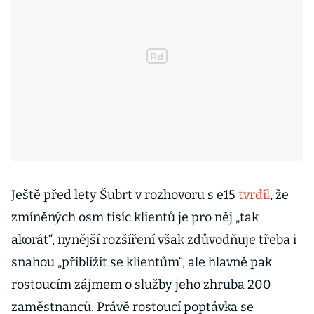
Ještě před lety Šubrt v rozhovoru s e15
tvrdil
, že
zmíněných osm tisíc klientů je pro něj „tak
akorát“, nynější rozšíření však zdůvodňuje třeba i
snahou „přiblížit se klientům“, ale hlavně pak
rostoucím zájmem o služby jeho zhruba 200
zaměstnanců. Právě rostoucí poptávka se