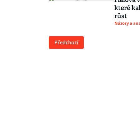
které ka
růst
Názory a ana
Předchozí