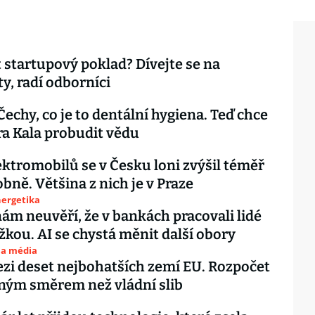
t startupový poklad? Dívejte se na
ty, radí odborníci
Čechy, co je to dentální hygiena. Teď chce
a Kala probudit vědu
ektromobilů se v Česku loni zvýšil téměř
bně. Většina z nich je v Praze
nergetika
ám neuvěří, že v bankách pracovali lidé
žkou. AI se chystá měnit další obory
 a média
zi deset nejbohatších zemí EU. Rozpočet
ným směrem než vládní slib