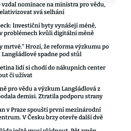
e vzdal nominace na ministra pro vědu,
elativizovat svá selhání
eck: Investiční byty vynášejí méně,
 v problémech kvůli digitální měně
ky mrtvé.“ Hrozí, že reforma výzkumu po
 Langšádlové spadne pod stůl
etina lidí si chodí do nákupních center
ut či užívat
ně pro vědu a výzkum Langšádlová z
odala demisi. Ztratila podporu strany
n v Praze spouští první mezinárodní
entrum. V Česku brzy otevře další dvě
vláda ještě musí vládnout. Pět změn,