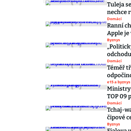
Tuleja s
nechce r
Domácí
Ranní ch
Apple je
Byznys
„Politic
odchodu
Domácí
Téměř tř
odpočino
e15 a byznys
Ministry
TOP 09 p
Domácí
Tchaj-wa
čipové c
Byznys
Fialova 