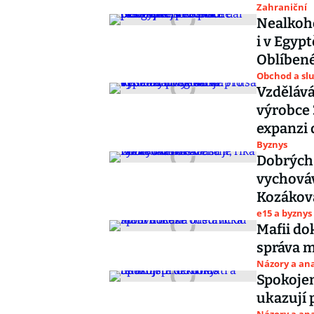
Zahraniční
Nealkoho
i v Egyp
Oblíbené
Obchod a sl
Vzdělává
výrobce 
expanzi 
Byznys
Dobrých 
vychováv
Kozákov
e15 a byznys
Mafii do
správa 
Názory a ana
Spokojen
ukazují