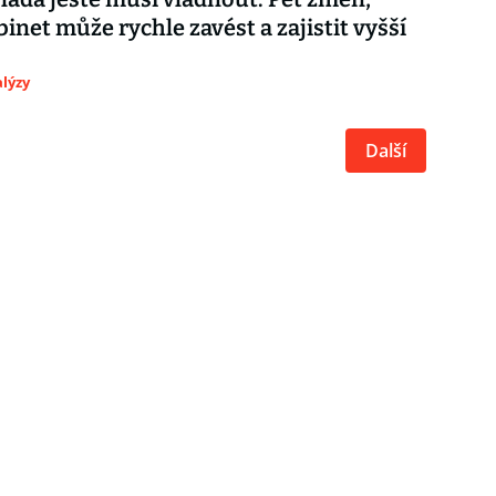
binet může rychle zavést a zajistit vyšší
lýzy
Další