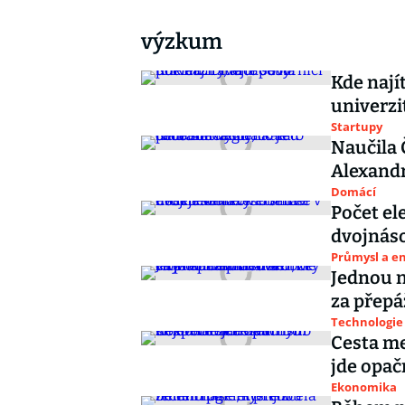
výzkum
Kde nají
univerzi
Startupy
Naučila 
Alexandr
Domácí
Počet el
dvojnáso
Průmysl a e
Jednou n
za přepá
Technologie
Cesta me
jde opač
Ekonomika