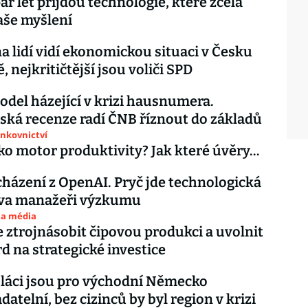
r let přijdou technologie, které zcela
aše myšlení
na lidí vidí ekonomickou situaci v Česku
, nejkritičtější jsou voliči SPD
del házející v krizi hausnumera.
ská recenze radí ČNB říznout do základů
ankovnictví
ko motor produktivity? Jak které úvěry…
cházení z OpenAI. Pryč jde technologická
dva manažeři výzkumu
 a média
e ztrojnásobit čipovou produkci a uvolnit
rd na strategické investice
oláci jsou pro východní Německo
atelní, bez cizinců by byl region v krizi