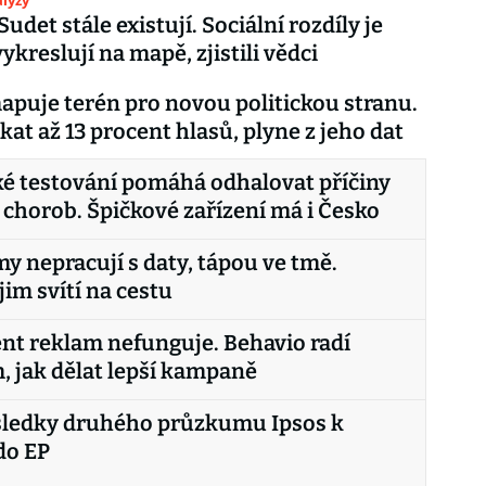
lýzy
udet stále existují. Sociální rozdíly je
ykreslují na mapě, zjistili vědci
apuje terén pro novou politickou stranu.
kat až 13 procent hlasů, plyne z jeho dat
é testování pomáhá odhalovat příčiny
 chorob. Špičkové zařízení má i Česko
my nepracují s daty, tápou ve tmě.
jim svítí na cestu
nt reklam nefunguje. Behavio radí
 jak dělat lepší kampaně
ýsledky druhého průzkumu Ipsos k
do EP