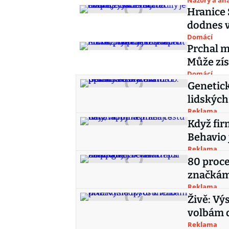
Názory a ana
Hranice S
dodnes v
Domácí
Prchal m
Může zís
Domácí
Genetick
lidských
Reklama
Když fir
Behavio 
Reklama
80 proce
značkám,
Reklama
Živě: V
volbám 
Reklama