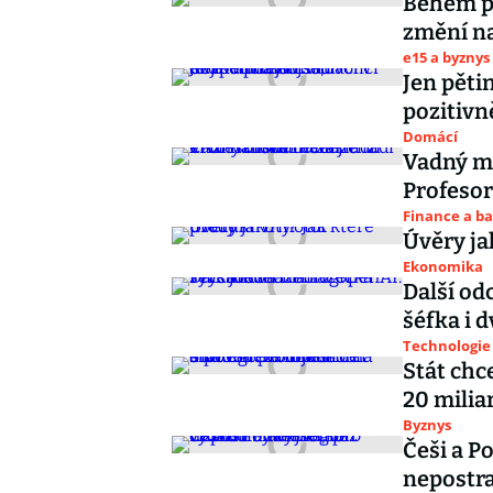
Během pá
změní n
e15 a byznys
Jen pěti
pozitivně
Domácí
Vadný mo
Profesor
Finance a b
Úvěry ja
Ekonomika
Další od
šéfka i 
Technologie
Stát chc
20 milia
Byznys
Češi a P
nepostrad