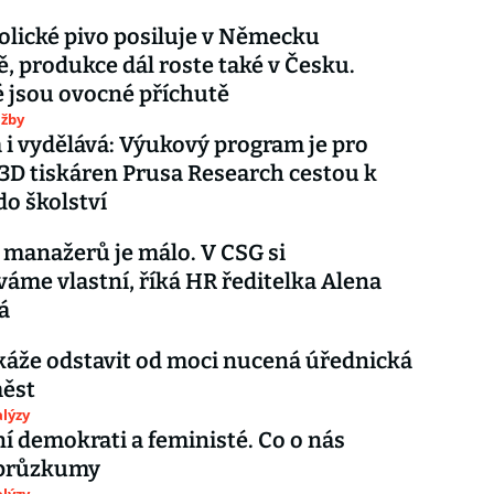
lické pivo posiluje v Německu
tě, produkce dál roste také v Česku.
 jsou ovocné příchutě
užby
 i vydělává: Výukový program je pro
3D tiskáren Prusa Research cestou k
do školství
manažerů je málo. V CSG si
áme vlastní, říká HR ředitelka Alena
á
káže odstavit od moci nucená úřednická
měst
lýzy
í demokrati a feministé. Co o nás
 průzkumy