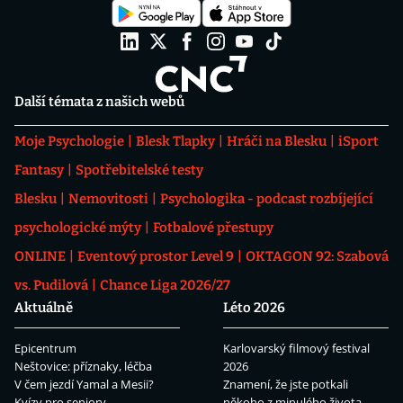
Další témata z našich webů
Moje Psychologie
Blesk Tlapky
Hráči na Blesku
iSport
Fantasy
Spotřebitelské testy
Blesku
Nemovitosti
Psychologika - podcast rozbíjející
psychologické mýty
Fotbalové přestupy
ONLINE
Eventový prostor Level 9
OKTAGON 92: Szabová
vs. Pudilová
Chance Liga 2026/27
Aktuálně
Léto 2026
Epicentrum
Karlovarský filmový festival
Neštovice: příznaky, léčba
2026
V čem jezdí Yamal a Mesii?
Znamení, že jste potkali
Kvízy pro seniory
někoho z minulého života