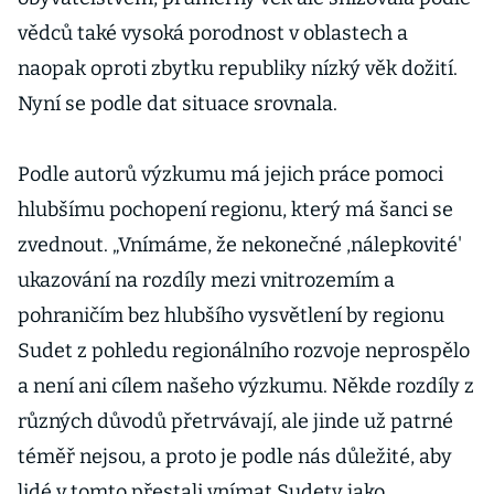
vědců také vysoká porodnost v oblastech a
naopak oproti zbytku republiky nízký věk dožití.
Nyní se podle dat situace srovnala.
Podle autorů výzkumu má jejich práce pomoci
hlubšímu pochopení regionu, který má šanci se
zvednout. „Vnímáme, že nekonečné ,nálepkovité'
ukazování na rozdíly mezi vnitrozemím a
pohraničím bez hlubšího vysvětlení by regionu
Sudet z pohledu regionálního rozvoje neprospělo
a není ani cílem našeho výzkumu. Někde rozdíly z
různých důvodů přetrvávají, ale jinde už patrné
téměř nejsou, a proto je podle nás důležité, aby
lidé v tomto přestali vnímat Sudety jako