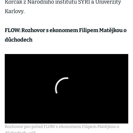
Korčák z Národního institutu SYRI a Univerzity
Karlovy.
FLOW: Rozhovor s ekonomem Filipem Matějkou o
důchodech
Rozhovor pro pořad FLOW s ekonomem Filipem Matějkou o