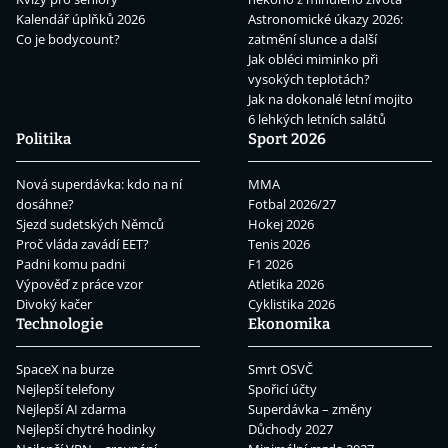
Kalendář úplňků 2026
Astronomické úkazy 2026:
Co je bodycount?
zatmění slunce a další
Jak obléci miminko při
vysokých teplotách?
Jak na dokonalé letní mojito
6 lehkých letních salátů
Politika
Sport 2026
Nová superdávka: kdo na ní
MMA
dosáhne?
Fotbal 2026/27
Sjezd sudetských Němců
Hokej 2026
Proč vláda zavádí EET?
Tenis 2026
Padni komu padni
F1 2026
Výpověď z práce vzor
Atletika 2026
Divoký kačer
Cyklistika 2026
Technologie
Ekonomika
SpaceX na burze
Smrt OSVČ
Nejlepší telefony
Spořicí účty
Nejlepší AI zdarma
Superdávka – změny
Nejlepší chytré hodinky
Důchody 2027