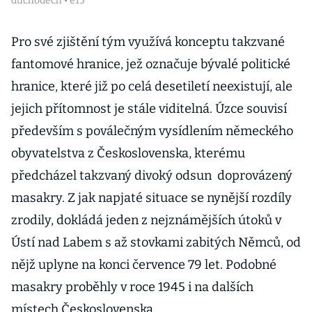
důchodech • e15
Pro své zjištění tým využívá konceptu takzvané
fantomové hranice, jež označuje bývalé politické
hranice, které již po celá desetiletí neexistují, ale
jejich přítomnost je stále viditelná. Úzce souvisí
především s poválečným vysídlením německého
obyvatelstva z Československa, kterému
předcházel takzvaný divoký odsun doprovázený
masakry. Z jak napjaté situace se nynější rozdíly
zrodily, dokládá jeden z nejznámějších útoků v
Ústí nad Labem s až stovkami zabitých Němců, od
nějž uplyne na konci července 79 let. Podobné
masakry proběhly v roce 1945 i na dalších
místech Československa.