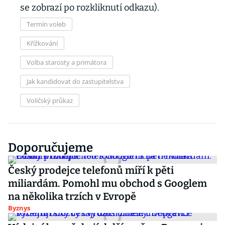
se zobrazí po rozkliknutí odkazu).
Termín voleb
Křížkování
Volba starosty a primátora
Jak kandidovat do zastupitelstva
Voličský průkaz
Doporučujeme
Český prodejce telefonů míří k pěti
miliardám. Pomohl mu obchod s Googlem
na několika trzích v Evropě
Byznys