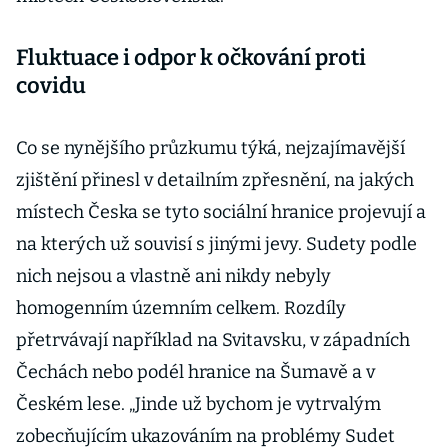
Fluktuace i odpor k očkování proti
covidu
Co se nynějšího průzkumu týká, nejzajímavější
zjištění přinesl v detailním zpřesnění, na jakých
místech Česka se tyto sociální hranice projevují a
na kterých už souvisí s jinými jevy. Sudety podle
nich nejsou a vlastně ani nikdy nebyly
homogenním územním celkem. Rozdíly
přetrvávají například na Svitavsku, v západních
Čechách nebo podél hranice na Šumavě a v
Českém lese. „Jinde už bychom je vytrvalým
zobecňujícím ukazováním na problémy Sudet