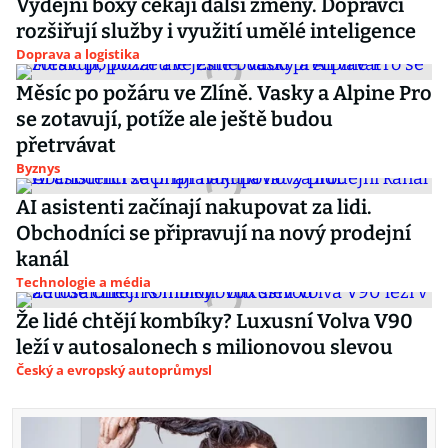
Výdejní boxy čekají další změny. Dopravci
rozšiřují služby i využití umělé inteligence
Doprava a logistika
Měsíc po požáru ve Zlíně. Vasky a Alpine Pro
se zotavují, potíže ale ještě budou
přetrvávat
Byznys
AI asistenti začínají nakupovat za lidi.
Obchodníci se připravují na nový prodejní
kanál
Technologie a média
Že lidé chtějí kombíky? Luxusní Volva V90
leží v autosalonech s milionovou slevou
Český a evropský autoprůmysl