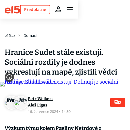
Předplatné
e15.cz
Domácí
Hranice Sudet stále existují.
Sociální rozdíly je dodnes
vykreslují na mapě, zjistili vědci
Petr Weikert
2
Aleš Ligas
16. července 2024
·
14:30
Výzkum týmu kolem Pavlíny Netrdové z