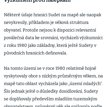
Některé údaje hranici Sudet na mapě ale naopak
nevykresily, příkladem je věková struktura
obyvatel. Protože nejsou k dispozici relevantní
poválečná data ke srovnání, vycházeli výzkumníci
z roku 1980 jako základny, která ještě Sudety v
původních hranicích definovala.
Na tomto území se v roce 1980 relativně hojně
vyskytovaly obce s nízkým průměrným věkem, na
mapě tato oblast vycházela jako „území mladých”.
Šlo jednak ještě o důsledky dosidlování, Sudety
se doplňovaly především mladším tuzemským
obyvatelstvem, průměrný věk ale snižovala podle