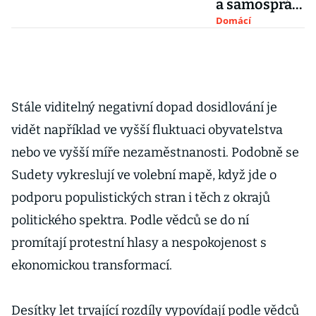
a samospráv
dostanou od
Domácí
září přidáno.
Nárůst podle
plánu
odborů by
Stále viditelný negativní dopad dosidlování je
jen letos stál
vidět například ve vyšší fluktuaci obyvatelstva
22 miliard
nebo ve vyšší míře nezaměstnanosti. Podobně se
Sudety vykreslují ve volební mapě, když jde o
podporu populistických stran i těch z okrajů
politického spektra. Podle vědců se do ní
promítají protestní hlasy a nespokojenost s
ekonomickou transformací.
Desítky let trvající rozdíly vypovídají podle vědců