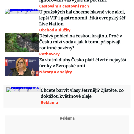
ignorování vás vyjde na pět tisíc
Cestování a cestovní ruch
U pražských hal chceme hlavně více akcí,
lepší VIP i gastronomii, říká evropský šéf
Live Nation
Obchod a služby
Děsivý pohled na českou krajinu. Proč v
Česku mizí voda a jak k tomu přispívají
rodinné bazény?
Rozhovory
Za státní dluhy Česko platí čtvrté nejvyšší
úroky v Evropské unii
Názory a analýzy
Chcete barvit vlasy šetrněji? Zjistěte, co
dokážou květinové oleje
Reklama