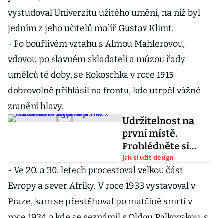
vystudoval Univerzitu užitého umění, na níž byl
jedním z jeho učitelů malíř Gustav Klimt.
- Po bouřlivém vztahu s Almou Mahlerovou,
vdovou po slavném skladateli a múzou řady
umělců té doby, se Kokoschka v roce 1915
dobrovolně přihlásil na frontu, kde utrpěl vážné
zranění hlavy.
Udržitelnost na
první místě.
Prohlédněte si
fotoreportáž z
Jak si užít design
- Ve 20. a 30. letech procestoval velkou část
letošního
Designbloku
Evropy a sever Afriky. V roce 1933 vystavoval v
Praze, kam se přestěhoval po matčině smrti v
roce 1934 a kde se seznámil s Oldou Palkovskou, s