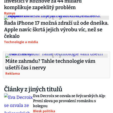
Investici v Rožnově za 44 miliard
komplikuje zapeklitý problém
Byznys
Řada iPhone 17 možná zdraží už ode dneška.
Apple navíc škrtá jejich výrobu víc, než se
čekalo
Technologie a média
Máte zahradu? Tahle technologie vám
ušetří čas i nervy
Reklama
Články z jiných titulů
Eva Decroix se ozvala ze švýcarských Alp:
První slova po provalení románku s
kolegou
Blesk politika