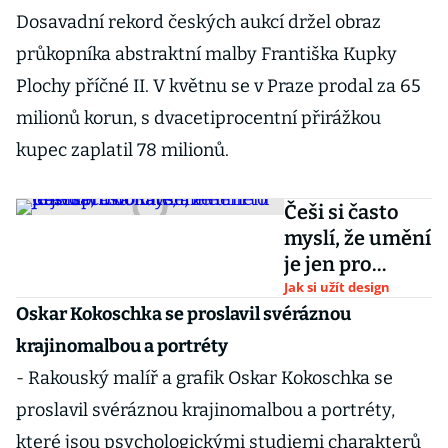
Dosavadní rekord českých aukcí držel obraz
průkopníka abstraktní malby Františka Kupky
Plochy příčné II. V květnu se v Praze prodal za 65
milionů korun, s dvacetiprocentní přirážkou
kupec zaplatil 78 milionů.
Češi si často
myslí, že umění
je jen pro
bohaté, ale
Jak si užít design
Oskar Kokoschka se proslavil svéráznou
není to pravda,
říká Katherine
krajinomalbou a portréty
Kastner
- Rakouský malíř a grafik Oskar Kokoschka se
proslavil svéráznou krajinomalbou a portréty,
které jsou psychologickými studiemi charakterů