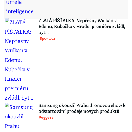
ZLATÁ PÍŠŤALKA: Nepřesný Wulkan v
Edenu, Kubečka v Hradci premiéru zvládl,
byť…
iSport.cz
Samsung okouzlil Prahu dronovou show k
odstartování prodeje nových produktů
Poggers