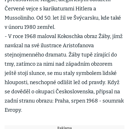
Červené vejce s karikaturami Hitlera a
Mussoliniho. Od 50. let žil ve Švýcarsku, kde také
v únoru 1980 zemřel.
- V roce 1968 maloval Kokoschka obraz Žáby, jímž
navázal na své ilustrace Aristofanova
stejnojmenného dramatu. Žáby tupě zírající do
tmy, zatímco za nimi nad západním obzorem
ještě stojí slunce, se mu staly symbolem lidské
hlouposti, neschopné odlišit lež od pravdy. Když
se dověděl o okupaci Československa, připsal na
zadní stranu obrazu: Praha, srpen 1968 - soumrak
Evropy.