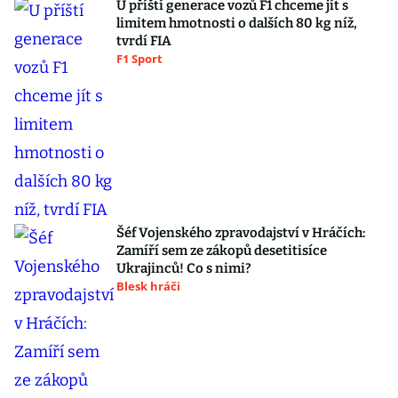
U příští generace vozů F1 chceme jít s
limitem hmotnosti o dalších 80 kg níž,
tvrdí FIA
F1 Sport
Šéf Vojenského zpravodajství v Hráčích:
Zamíří sem ze zákopů desetitisíce
Ukrajinců! Co s nimi?
Blesk hráči