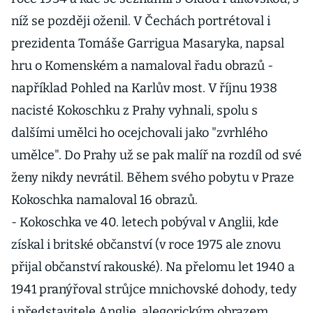
níž se později oženil. V Čechách portrétoval i
prezidenta Tomáše Garrigua Masaryka, napsal
hru o Komenském a namaloval řadu obrazů -
například Pohled na Karlův most. V říjnu 1938
nacisté Kokoschku z Prahy vyhnali, spolu s
dalšími umělci ho ocejchovali jako "zvrhlého
umělce". Do Prahy už se pak malíř na rozdíl od své
ženy nikdy nevrátil. Během svého pobytu v Praze
Kokoschka namaloval 16 obrazů.
- Kokoschka ve 40. letech pobýval v Anglii, kde
získal i britské občanství (v roce 1975 ale znovu
přijal občanství rakouské). Na přelomu let 1940 a
1941 pranýřoval strůjce mnichovské dohody, tedy
i představitele Anglie, alegorickým obrazem