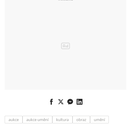
aukce
aukce umění
kultura
obraz
umění