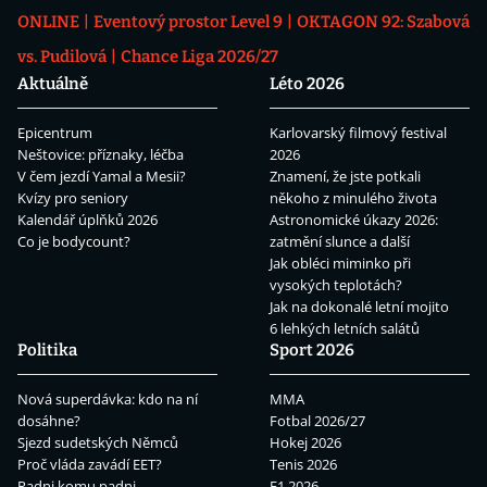
ONLINE
Eventový prostor Level 9
OKTAGON 92: Szabová
vs. Pudilová
Chance Liga 2026/27
Aktuálně
Léto 2026
Epicentrum
Karlovarský filmový festival
Neštovice: příznaky, léčba
2026
V čem jezdí Yamal a Mesii?
Znamení, že jste potkali
Kvízy pro seniory
někoho z minulého života
Kalendář úplňků 2026
Astronomické úkazy 2026:
Co je bodycount?
zatmění slunce a další
Jak obléci miminko při
vysokých teplotách?
Jak na dokonalé letní mojito
6 lehkých letních salátů
Politika
Sport 2026
Nová superdávka: kdo na ní
MMA
dosáhne?
Fotbal 2026/27
Sjezd sudetských Němců
Hokej 2026
Proč vláda zavádí EET?
Tenis 2026
Padni komu padni
F1 2026