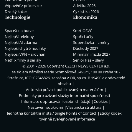
Výpověď z práce vzor
Atletika 2026
Divoký kačer
Cyklistika 2026
Technologie
Ekonomika
SpaceX na burze
Smrt OSVČ
Nejlepší telefony
Spořicí účty
Nejlepší AI zdarma
Superdávka – změny
Nejlepší chytré hodinky
Důchody 2027
Nejlepší VPN – srovnání
Minimální mzda 2027
Netflix filmy a seriály
Senior Pas – slevy
© 2001 - 2026 Copyright
CZECH NEWS CENTER a.s.
se sídlem náměstí Marie Schmolkové 3493/1, 100 00 Praha 10 -
Strašnice, IČO: 02346826, zapsána v OR, sp.zn. B 19490 a dodavatelé
obsahu
Autorská práva k publikovaným materiálům
Podmínky pro užívání služby informační společnosti
Informace o zpracování osobních údajů
Cookies
Nastavení soukromí
Vlastnická struktura
Jednotná kontaktní místa / Single Points of Contact
Etický kodex
Povinně zveřejňované informace