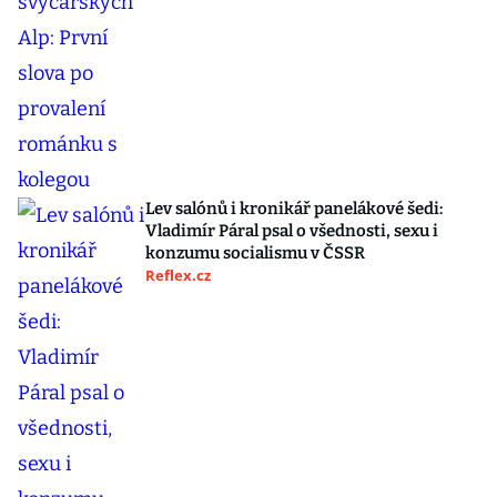
Lev salónů i kronikář panelákové šedi:
Vladimír Páral psal o všednosti, sexu i
konzumu socialismu v ČSSR
Reflex.cz