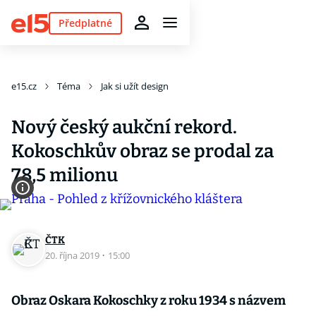
Předplatné
e15.cz
Téma
Jak si užít design
Nový český aukční rekord.
Kokoschkův obraz se prodal za
78,5 milionu
ČTK
20. října 2019
·
15:00
Obraz Oskara Kokoschky z roku 1934 s názvem