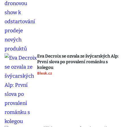
Eva Decroix se ozvala ze švýcarských Alp:
První slova po provalení románku s
kolegou
Blesk.cz