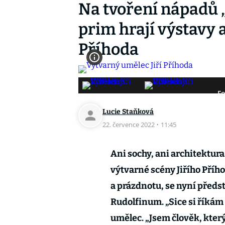
Na tvoření nápadů „
prim hrají výstavy a
Příhoda
Fo
Lucie Staňková
22. července 2022
·
11:45
Ani sochy, ani architektura
výtvarné scény Jiřího Pří
a prázdnotu, se nyní předst
Rudolfinum. „Sice si říkám so
umělec. „Jsem člověk, který