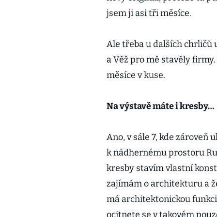
jsem ji asi tři měsíce.
Ale třeba u dalších chrli
a Věž pro mě stavěly firmy.
měsíce v kuse.
Na výstavě máte i kresby…
Ano, v sále 7, kde zároveň u
k nádhernému prostoru Rud
kresby stavím vlastní kons
zajímám o architekturu a ž
má architektonickou funkci
ocitnete se v takovém pouz