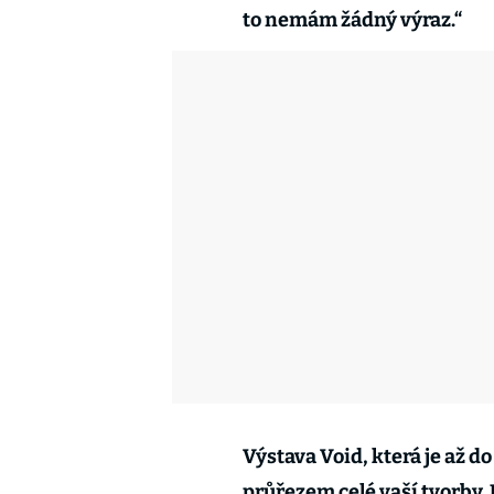
to nemám žádný výraz.“
Výstava Void, která je až do
průřezem celé vaší tvorby. J