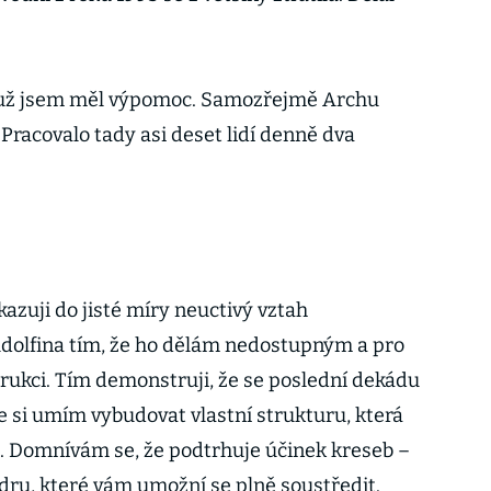
čů už jsem měl výpomoc. Samozřejmě Archu
 Pracovalo tady asi deset lidí denně dva
kazuji do jisté míry neuctivý vztah
olfina tím, že ho dělám nedostupným a pro
trukci. Tím demonstruji, že se poslední dekádu
e si umím vybudovat vlastní strukturu, která
. Domnívám se, že podtrhuje účinek kreseb –
dru, které vám umožní se plně soustředit.