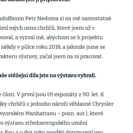
 Rudolfinum Petr Nedoma si na mé samostatné
iml mých osmi chrličů, které jsem už v
voval, a vyzval mě, abychom se k projektu
é někdy v půlce roku 2018, a jakmile jsme se
akteru výstavy, začal jsem na ní pracovat.
še stěžejní díla jste na výstavu vybrali.
části. V první jsou tři exponáty z 90. let. K
iky chrličů z jednoho nároží věhlasné Chrysler
wyorském Manhattanu – pozn. aut.), které
pro výstavu středoevropského umění
s Bau a o dva roky později dopracoval pro