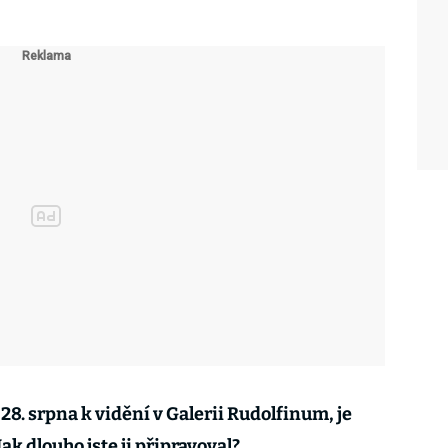
 28. srpna k vidění v Galerii Rudolfinum, je
ak dlouho jste ji připravoval?