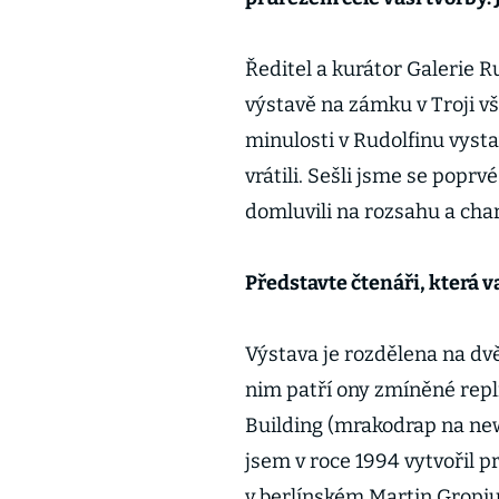
Ředitel a kurátor Galerie
výstavě na zámku v Troji vš
minulosti v Rudolfinu vysta
vrátili. Sešli jsme se poprv
domluvili na rozsahu a char
Představte čtenáři, která va
Výstava je rozdělena na dvě 
nim patří ony zmíněné repl
Building (mrakodrap na ne
jsem v roce 1994 vytvořil 
v berlínském Martin Gropiu