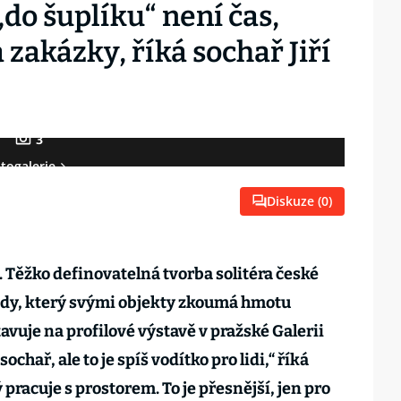
do šuplíku“ není čas,
 zakázky, říká sochař Jiří
3
togalerie
Diskuze (
0
)
. Těžko definovatelná tvorba solitéra české
hody, který svými objekty zkoumá hmotu
avuje na profilové výstavě v pražské Galerii
chař, ale to je spíš vodítko pro lidi,“ říká
 pracuje s prostorem. To je přesnější, jen pro