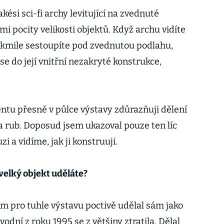
kési sci-fi archy levitující na zvednuté
ími pocity velikosti objektů. Když archu vidíte
jakmile sestoupíte pod zvednutou podlahu,
se do její vnitřní nezakryté konstrukce,
tu přesně v půlce výstavy zdůrazňuji dělení
c a rub. Doposud jsem ukazoval pouze ten líc
zi a vidíme, jak ji konstruuji.
 velký objekt uděláte?
em pro tuhle výstavu poctivě udělal sám jako
vodní z roku 1995 se z většiny ztratila. Dělal