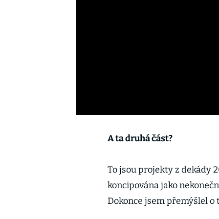
A ta druhá část?
To jsou projekty z dekády 20
koncipována jako nekonečn
Dokonce jsem přemýšlel o t