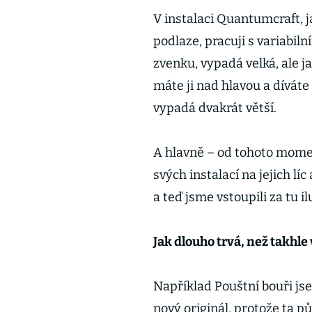
V instalaci Quantumcraft, ja
podlaze, pracuji s variabiln
zvenku, vypadá velká, ale 
máte ji nad hlavou a díváte 
vypadá dvakrát větší.
A hlavně – od tohoto momen
svých instalací na jejich lí
a teď jsme vstoupili za tu ilu
Jak dlouho trvá, než takhle
Například Pouštní bouři js
nový originál, protože ta pů