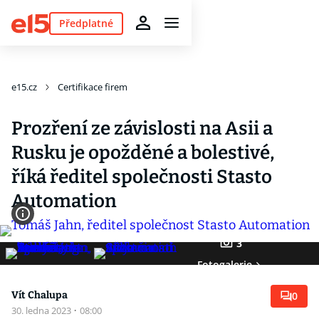
Předplatné
e15.cz
Certifikace firem
Prozření ze závislosti na Asii a
Rusku je opožděné a bolestivé,
říká ředitel společnosti Stasto
Automation
3
Fotogalerie
Vít Chalupa
0
30. ledna 2023
·
08:00