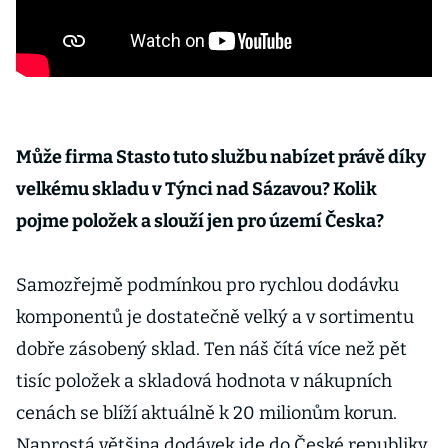
Může firma Stasto tuto službu nabízet právě díky
velkému skladu v Týnci nad Sázavou? Kolik
pojme položek a slouží jen pro území Česka?
Samozřejmě podmínkou pro rychlou dodávku
komponentů je dostatečně velký a v sortimentu
dobře zásobený sklad. Ten náš čítá více než pět
tisíc položek a skladová hodnota v nákupních
cenách se blíží aktuálně k 20 milionům korun.
Naprostá většina dodávek jde do České republiky,