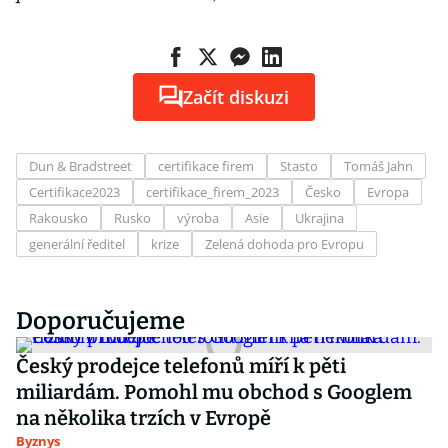
Začít diskuzi
Dun & Bradstreet
certifikace firem
Stasto
Tomáš Jahn
Certifikace2023
certifikace_firem_2023
Česko
Evropa
Rakousko
Rusko
výroba
Asie
Ukrajina
generální ředitel
krize
Zelená dohoda pro Evropu
Doporučujeme
Český prodejce telefonů míří k pěti
miliardám. Pomohl mu obchod s Googlem
na několika trzích v Evropě
Byznys