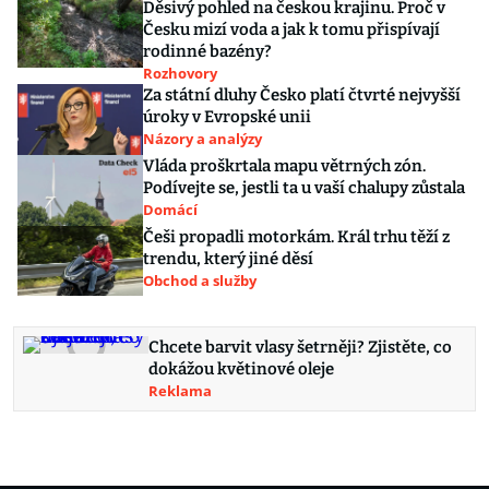
Děsivý pohled na českou krajinu. Proč v
Česku mizí voda a jak k tomu přispívají
rodinné bazény?
Rozhovory
Za státní dluhy Česko platí čtvrté nejvyšší
úroky v Evropské unii
Názory a analýzy
Vláda proškrtala mapu větrných zón.
Podívejte se, jestli ta u vaší chalupy zůstala
Domácí
Češi propadli motorkám. Král trhu těží z
trendu, který jiné děsí
Obchod a služby
Chcete barvit vlasy šetrněji? Zjistěte, co
dokážou květinové oleje
Reklama