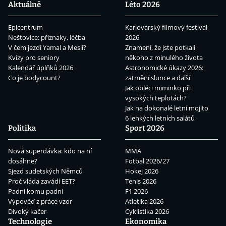
Aktuálně
Léto 2026
Epicentrum
Karlovarský filmový festival
Neštovice: příznaky, léčba
2026
V čem jezdí Yamal a Mesii?
Znamení, že jste potkali
Kvízy pro seniory
někoho z minulého života
Kalendář úplňků 2026
Astronomické úkazy 2026:
Co je bodycount?
zatmění slunce a další
Jak obléci miminko při
vysokých teplotách?
Jak na dokonalé letní mojito
6 lehkých letních salátů
Politika
Sport 2026
Nová superdávka: kdo na ní
MMA
dosáhne?
Fotbal 2026/27
Sjezd sudetských Němců
Hokej 2026
Proč vláda zavádí EET?
Tenis 2026
Padni komu padni
F1 2026
Výpověď z práce vzor
Atletika 2026
Divoký kačer
Cyklistika 2026
Technologie
Ekonomika