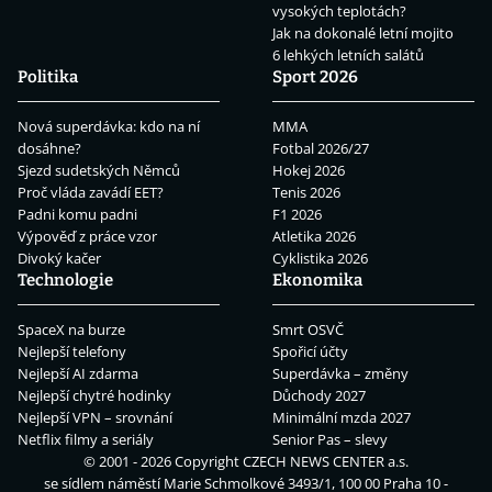
vysokých teplotách?
Jak na dokonalé letní mojito
6 lehkých letních salátů
Politika
Sport 2026
Nová superdávka: kdo na ní
MMA
dosáhne?
Fotbal 2026/27
Sjezd sudetských Němců
Hokej 2026
Proč vláda zavádí EET?
Tenis 2026
Padni komu padni
F1 2026
Výpověď z práce vzor
Atletika 2026
Divoký kačer
Cyklistika 2026
Technologie
Ekonomika
SpaceX na burze
Smrt OSVČ
Nejlepší telefony
Spořicí účty
Nejlepší AI zdarma
Superdávka – změny
Nejlepší chytré hodinky
Důchody 2027
Nejlepší VPN – srovnání
Minimální mzda 2027
Netflix filmy a seriály
Senior Pas – slevy
© 2001 - 2026 Copyright
CZECH NEWS CENTER a.s.
se sídlem náměstí Marie Schmolkové 3493/1, 100 00 Praha 10 -