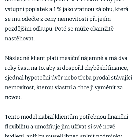
vstupní poplatek a 1 % jako vratnou zálohu, která
se mu odečte z ceny nemovitosti při jejím
pozdějším odkupu. Poté se může okamžitě
nastěhovat.
Následně klient platí měsíční nájemné a má dva
roky času na to, aby si dospořil chybějící finance,
sjednal hypoteční úvěr nebo třeba prodal stávající
nemovitost, kterou vlastní a chce ji vyměnit za
novou.
Tento model nabízí klientům potřebnou finanční
flexibilitu a umožňuje jim užívat si své nové
bydlení, aniž by museli ihned splnit podmínky