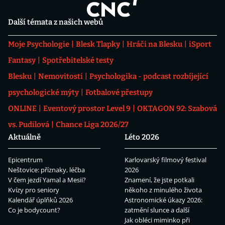
Další témata z našich webů
Moje Psychologie
Blesk Tlapky
Hráči na Blesku
iSport
Fantasy
Spotřebitelské testy
Blesku
Nemovitosti
Psychologika - podcast rozbíjející
psychologické mýty
Fotbalové přestupy
ONLINE
Eventový prostor Level 9
OKTAGON 92: Szabová
vs. Pudilová
Chance Liga 2026/27
Aktuálně
Léto 2026
Epicentrum
Karlovarský filmový festival
Neštovice: příznaky, léčba
2026
V čem jezdí Yamal a Mesii?
Znamení, že jste potkali
Kvízy pro seniory
někoho z minulého života
Kalendář úplňků 2026
Astronomické úkazy 2026:
Co je bodycount?
zatmění slunce a další
Jak obléci miminko při