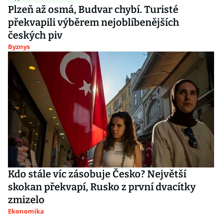
Plzeň až osmá, Budvar chybí. Turisté
překvapili výběrem nejoblíbenějších
českých piv
Byznys
Kdo stále víc zásobuje Česko? Největší
skokan překvapí, Rusko z první dvacítky
zmizelo
Ekonomika