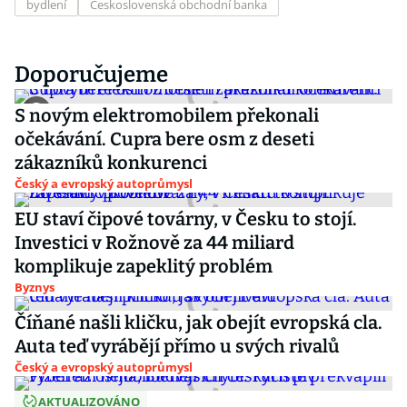
bydlení
Československá obchodní banka
Doporučujeme
S novým elektromobilem překonali
očekávání. Cupra bere osm z deseti
zákazníků konkurenci
Český a evropský autoprůmysl
EU staví čipové továrny, v Česku to stojí.
Investici v Rožnově za 44 miliard
komplikuje zapeklitý problém
Byznys
Číňané našli kličku, jak obejít evropská cla.
Auta teď vyrábějí přímo u svých rivalů
Český a evropský autoprůmysl
AKTUALIZOVÁNO