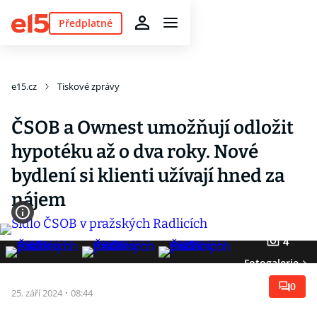
Předplatné
e15.cz
Tiskové zprávy
ČSOB a Ownest umožňují odložit
hypotéku až o dva roky. Nové
bydlení si klienti užívají hned za
nájem
4
Fotogalerie
0
25. září 2024
·
08:44