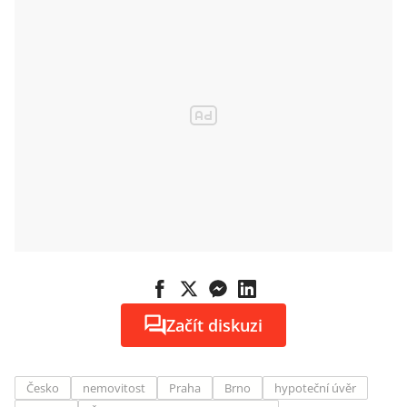
Začít diskuzi
Česko
nemovitost
Praha
Brno
hypoteční úvěr