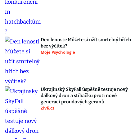
Den lenosti: Můžete si užít smrtelný hřích
bez výčitek?
Moje Psychologie
Ukrajinský SkyFall úspěšně testuje nový
dálkový dron a stíhačku proti nové
generaci proudových geranů
Živě.cz