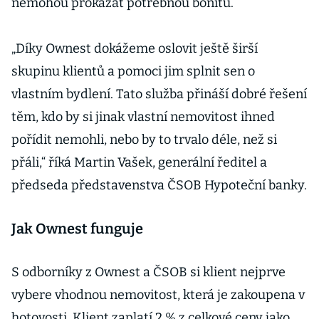
nemohou prokázat potřebnou bonitu.
„Díky Ownest dokážeme oslovit ještě širší
skupinu klientů a pomoci jim splnit sen o
vlastním bydlení. Tato služba přináší dobré řešení
těm, kdo by si jinak vlastní nemovitost ihned
pořídit nemohli, nebo by to trvalo déle, než si
přáli,“ říká Martin Vašek, generální ředitel a
předseda představenstva ČSOB Hypoteční banky.
Jak Ownest funguje
S odborníky z Ownest a ČSOB si klient nejprve
vybere vhodnou nemovitost, která je zakoupena v
hotovosti. Klient zaplatí 2 % z celkové ceny jako